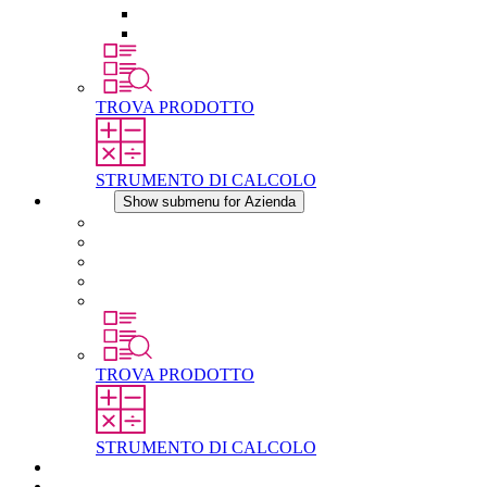
Raccordo filettato per la compensazione della pres
Altri accessori
TROVA PRODOTTO
STRUMENTO DI CALCOLO
Azienda
Show submenu for Azienda
Informazioni su STEGO
Responsabilità
Conformita
Storia
STEGO nel mondo
TROVA PRODOTTO
STRUMENTO DI CALCOLO
Download
Notizie