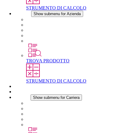
STRUMENTO DI CALCOLO
Azienda
Show submenu for Azienda
Informazioni su STEGO
Responsabilità
Conformita
Storia
STEGO nel mondo
TROVA PRODOTTO
STRUMENTO DI CALCOLO
Download
Notizie
Carriera
Show submenu for Carriera
Carriera in STEGO
Lavorare in STEGO
Laureati e professionisti esperti
Tirocini
Per gli studenti