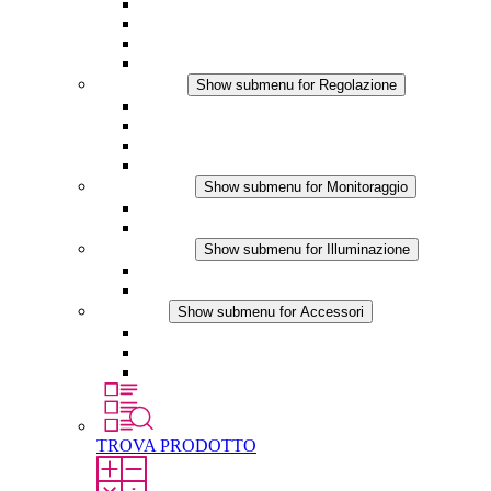
Ventilatore con filtro Plus AC
Ventilatore con filtro Plus DC
Ventilatore con filtro
Accessori
Regolazione
Show submenu for Regolazione
Termostati
Igrostati
Higrotermostati
Applicazione DC
Monitoraggio
Show submenu for Monitoraggio
Prodotti IO-Link
Prodotti analogici
Illuminazione
Show submenu for Illuminazione
Lampada LED per quadri elettrici
Applicazioni in DC
Accessori
Show submenu for Accessori
Presa elettrica
Raccordo filettato per la compensazione della pres
Altri accessori
TROVA PRODOTTO