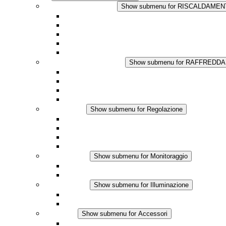
RISCALDAMENTO
Show submenu for RISCALDAME
Riscaldatori a Convezione
Termoventilatori
Applicazioni in Corrente Continua
Regolazione Integrata
Touchsafe
RAFFREDDAMENTO
Show submenu for RAFFREDD
Ventilatore con filtro Plus AC
Ventilatore con filtro Plus DC
Ventilatore con filtro
Accessori
Regolazione
Show submenu for Regolazione
Termostati
Igrostati
Higrotermostati
Applicazione DC
Monitoraggio
Show submenu for Monitoraggio
Prodotti IO-Link
Prodotti analogici
Illuminazione
Show submenu for Illuminazione
Lampada LED per quadri elettrici
Applicazioni in DC
Accessori
Show submenu for Accessori
Presa elettrica