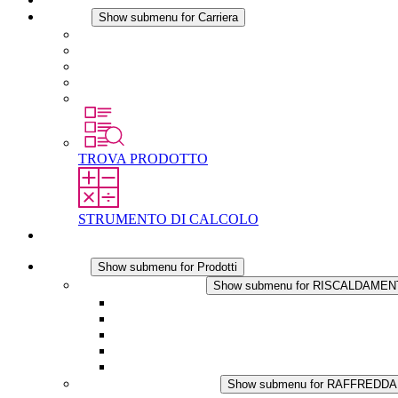
Carriera
Show submenu for Carriera
Carriera in STEGO
Lavorare in STEGO
Laureati e professionisti esperti
Tirocini
Per gli studenti
TROVA PRODOTTO
STRUMENTO DI CALCOLO
Contatti
Prodotti
Show submenu for Prodotti
RISCALDAMENTO
Show submenu for RISCALDAME
Riscaldatori a Convezione
Termoventilatori
Applicazioni in Corrente Continua
Regolazione Integrata
Touchsafe
RAFFREDDAMENTO
Show submenu for RAFFREDD