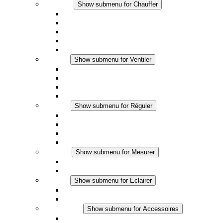
Chauffer
Show submenu for Chauffer
Chauffage par convection
Chauffage par ventilation
Applications DC
Chauffage intégré
Chauffage sécurité tactile
Ventiler
Show submenu for Ventiler
Ventilateur à filtre plus (AC)
Ventilateur à filtre plus (DC)
Ventilateur a filtre
Accessoires
Réguler
Show submenu for Réguler
Thermostats
Hygrostats
Hygrothermostats
Applications DC
Mesurer
Show submenu for Mesurer
Produits IO-Link
Produits analogiques
Eclairer
Show submenu for Eclairer
Eclairage LED
Applications DC
Accessoires
Show submenu for Accessoires
Prise de courant