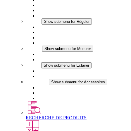
Ventilateur à filtre plus (DC)
Ventilateur a filtre
Accessoires
Réguler
Show submenu for Réguler
Thermostats
Hygrostats
Hygrothermostats
Applications DC
Mesurer
Show submenu for Mesurer
Produits IO-Link
Produits analogiques
Eclairer
Show submenu for Eclairer
Eclairage LED
Applications DC
Accessoires
Show submenu for Accessoires
Prise de courant
Éléments de compensation de pression
Autres accessoires
RECHERCHE DE PRODUITS