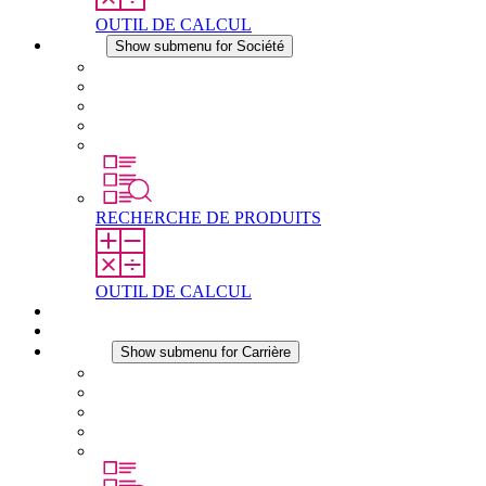
OUTIL DE CALCUL
Société
Show submenu for Société
À propos de STEGO
Responsabilité
Conformité
Histoire
Les sites
RECHERCHE DE PRODUITS
OUTIL DE CALCUL
Téléchargements
Actualités
Carrière
Show submenu for Carrière
Carrière chez STEGO
Travailler chez Stego
Débutants & expérimentés
Stages
Étudiants