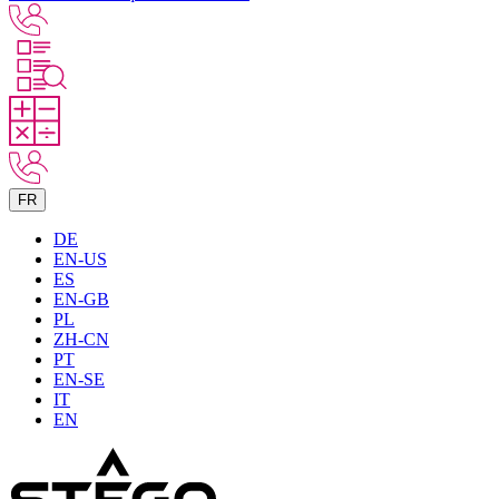
FR
DE
EN-US
ES
EN-GB
PL
ZH-CN
PT
EN-SE
IT
EN