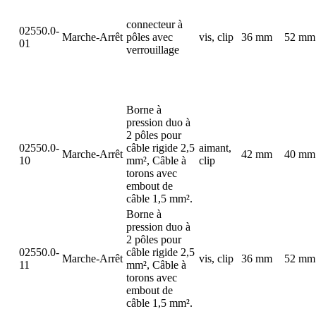
connecteur à
02550.0-
Marche-Arrêt
pôles avec
vis, clip
36 mm
52 mm
01
verrouillage
Borne à
pression duo à
2 pôles pour
02550.0-
câble rigide 2,5
aimant,
Marche-Arrêt
42 mm
40 mm
10
mm², Câble à
clip
torons avec
embout de
câble 1,5 mm².
Borne à
pression duo à
2 pôles pour
02550.0-
câble rigide 2,5
Marche-Arrêt
vis, clip
36 mm
52 mm
11
mm², Câble à
torons avec
embout de
câble 1,5 mm².