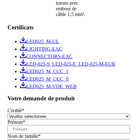
torons avec
embout de
câble 1,5 mm².
Certificats
LED025_M-UL
LIGHTING-EAC
CONNECTORS-EAC
LED-025-S_LED-025-E_LED-025-M-EUK
LED025_M_CCC_1
LED025_M_CCC_0
LED025_M-VDE_WEB
Votre demande de produit
Civilité
*
Prénom
*
Nom de famille
*