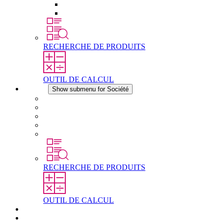
Éléments de compensation de pression
Autres accessoires
RECHERCHE DE PRODUITS
OUTIL DE CALCUL
Société
Show submenu for Société
À propos de STEGO
Responsabilité
Conformité
Histoire
Les sites
RECHERCHE DE PRODUITS
OUTIL DE CALCUL
Téléchargements
Actualités