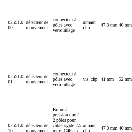
connecteur à
02551.0-
détecteur de
aimant,
pôles avec
47,3 mm
40 mm
00
mouvement
clip
verrouillage
connecteur à
02551.0-
détecteur de
pôles avec
vis, clip
41 mm
52 mm
01
mouvement
verrouillage
Borne à
pression duo à
2 pôles pour
02551.0-
détecteur de
câble rigide 2,5
aimant,
47,3 mm
40 mm
10
mouvement
mm², Câble à
clip