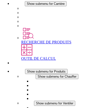
Carrière
Show submenu for Carrière
Carrière chez STEGO
Travailler chez Stego
Débutants & expérimentés
Stages
Étudiants
RECHERCHE DE PRODUITS
OUTIL DE CALCUL
Contact
Produits
Show submenu for Produits
Chauffer
Show submenu for Chauffer
Chauffage par convection
Chauffage par ventilation
Applications DC
Chauffage intégré
Chauffage sécurité tactile
Ventiler
Show submenu for Ventiler
Ventilateur à filtre plus (AC)