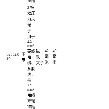
铁箍
2 极
双压
力夹
端
子，
用于
2.5
mm²
42
40
硬线
磁
不
02552.0-
毫
毫
电
铁、
10
带
米
米
缆、
夹子
多股
线，
带
1.5
mm²
电线
末端
铁箍