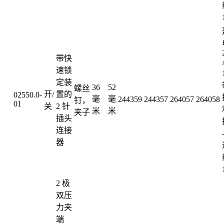
带快
速锁
定装
36
52
螺丝
开/
置的
02550.0-
毫
毫
244359
244357
264057
264058
钉，
01
关
2 针
米
米
夹子
插头
连接
器
2 极
双压
力夹
端