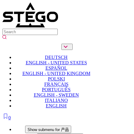
DEUTSCH
ENGLISH - UNITED STATES
ESPAÑOL
ENGLISH - UNITED KINGDOM
POLSKI
FRANÇAIS
PORTUGUÊS
ENGLISH - SWEDEN
ITALIANO
ENGLISH
0
产品
Show submenu for 产品