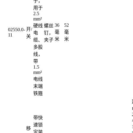
子，
用于
2.5
mm²
36
52
硬线
螺丝
开/
02550.0-
毫
毫
电
钉，
11
关
米
米
缆、
夹子
多股
线，
带
1.5
mm²
电线
末端
铁箍
带快
速锁
移
定装