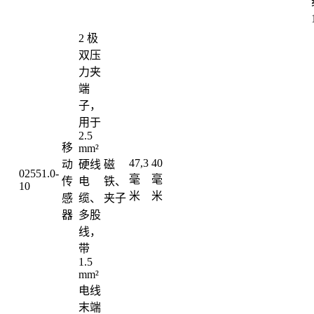
2 极
双压
力夹
端
子，
用于
2.5
移
mm²
47,3
40
动
硬线
磁
02551.0-
毫
毫
传
电
铁、
10
米
米
感
缆、
夹子
器
多股
线，
带
1.5
mm²
电线
末端