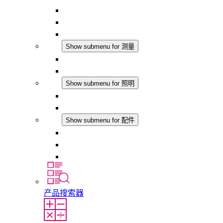
恒湿器
温湿度控制器
DC 应用
测量
Show submenu for 测量
IO-Link 产品
模拟产品
照明
Show submenu for 照明
LED机柜灯
DC 应用
配件
Show submenu for 配件
插座
压力补偿元件
其他配件
产品搜索器