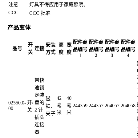
注意
灯具不得应用于家庭照明。
CCC
CCC 批准
产品变体
配件商
配件商
配件商
配件商
开
安装
高
宽
品号
连接
品编号
品编号
品编号
品编号
关
方式
度
度
1
2
3
4
带快
速锁
定装
42
40
磁
开/
置的
02550.0-
毫
毫
244359
244357
264057
264058
铁、
00
关
2 针
米
米
夹子
插头
连接
器