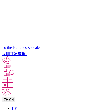
To the branches & dealers
立即开始查询
ZH-CN
DE