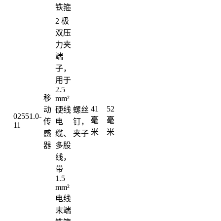
铁箍
2 极
双压
力夹
端
子，
用于
2.5
移
mm²
41
52
动
硬线
螺丝
02551.0-
毫
毫
传
电
钉，
11
米
米
感
缆、
夹子
器
多股
线，
带
1.5
mm²
电线
末端