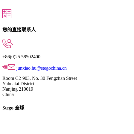
您的直接联系人
+86(0)25 58502400
junxiao.hu@stegochina.cn
Room C2-903, No. 30 Fengzhan Street
Yuhuatai District
Nanjing 210019
China
Stego 全球