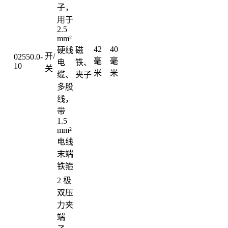
子，
用于
2.5
mm²
42
40
硬线
磁
开/
02550.0-
毫
毫
电
铁、
10
关
米
米
缆、
夹子
多股
线，
带
1.5
mm²
电线
末端
铁箍
2 极
双压
力夹
端