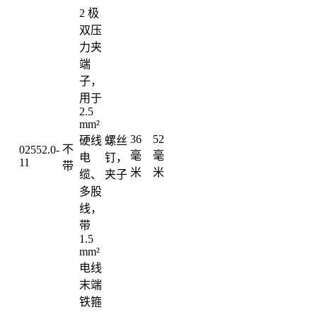
2 极
双压
力夹
端
子，
用于
2.5
mm²
36
52
硬线
螺丝
不
02552.0-
毫
毫
电
钉，
11
带
米
米
缆、
夹子
多股
线，
带
1.5
mm²
电线
末端
铁箍