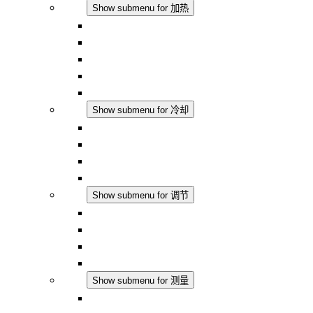
加热
Show submenu for 加热
对流式加热器
半导体风扇加热器
DC 应用
集成式调控
触摸安全
冷却
Show submenu for 冷却
过滤风扇 Plus AC
过滤风扇 Plus DC
过滤风扇
配件
调节
Show submenu for 调节
恒温器
恒湿器
温湿度控制器
DC 应用
测量
Show submenu for 测量
IO-Link 产品