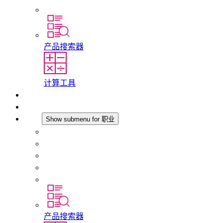
分支机构
产品搜索器
计算工具
下载
最新消息
职业
Show submenu for 职业
在 STEGO 工作
在 STEGO 的工作
初入职场者和经验丰富的专业人员
培训
实习和毕业论文
产品搜索器