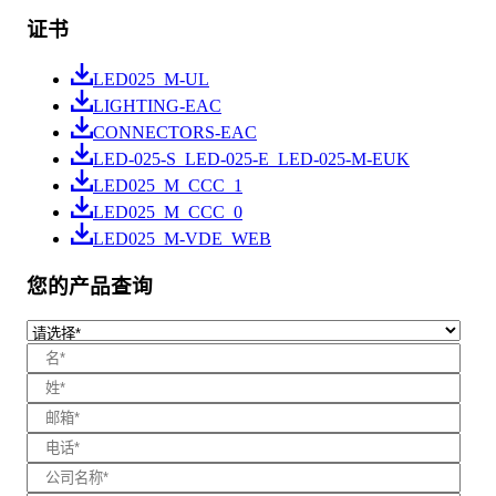
证书
LED025_M-UL
LIGHTING-EAC
CONNECTORS-EAC
LED-025-S_LED-025-E_LED-025-M-EUK
LED025_M_CCC_1
LED025_M_CCC_0
LED025_M-VDE_WEB
您的产品查询