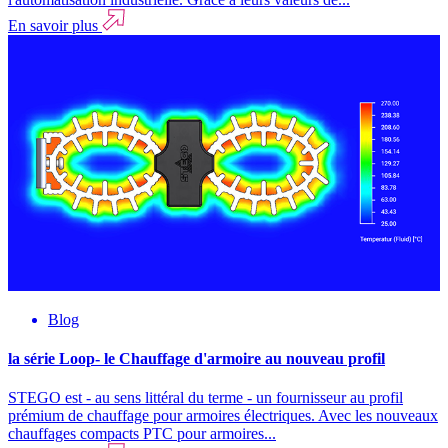
En savoir plus
Blog
la série Loop- le Chauffage d'armoire au nouveau profil
STEGO est - au sens littéral du terme - un fournisseur au profil
prémium de chauffage pour armoires électriques. Avec les nouveaux
chauffages compacts PTC pour armoires...