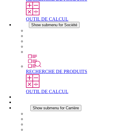
OUTIL DE CALCUL
Société
Show submenu for Société
À propos de STEGO
Responsabilité
Conformité
Histoire
Les sites
RECHERCHE DE PRODUITS
OUTIL DE CALCUL
Téléchargements
Actualités
Carrière
Show submenu for Carrière
Carrière chez STEGO
Travailler chez Stego
Débutants & expérimentés
Stages