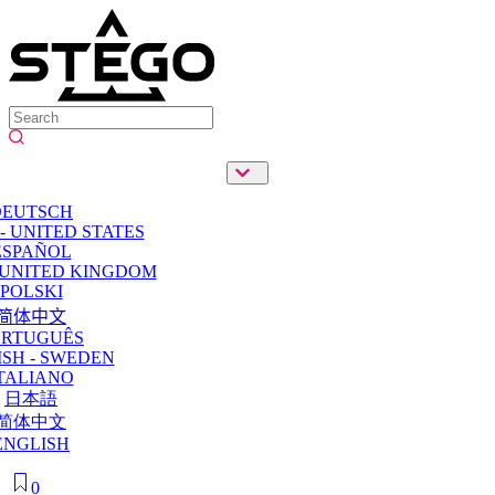
DEUTSCH
- UNITED STATES
ESPAÑOL
 UNITED KINGDOM
POLSKI
简体中文
ORTUGUÊS
SH - SWEDEN
TALIANO
日本語
简体中文
ENGLISH
0