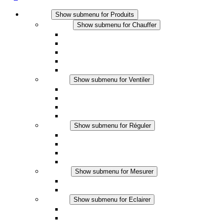
Produits
Show submenu for Produits
Chauffer
Show submenu for Chauffer
Chauffage par convection
Chauffage par ventilation
Applications DC
Chauffage intégré
Chauffage sécurité tactile
Ventiler
Show submenu for Ventiler
Ventilateur à filtre plus (AC)
Ventilateur à filtre plus (DC)
Ventilateur a filtre
Accessoires
Réguler
Show submenu for Réguler
Thermostats
Hygrostats
Hygrothermostats
Applications DC
Mesurer
Show submenu for Mesurer
Produits IO-Link
Produits analogiques
Eclairer
Show submenu for Eclairer
Eclairage LED
Applications DC