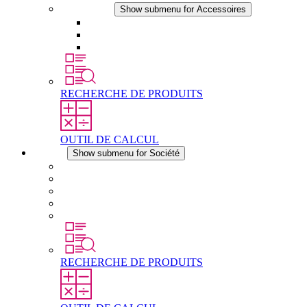
Accessoires
Show submenu for Accessoires
Prise de courant
Éléments de compensation de pression
Autres accessoires
RECHERCHE DE PRODUITS
OUTIL DE CALCUL
Société
Show submenu for Société
À propos de STEGO
Responsabilité
Conformité
Histoire
Les sites
RECHERCHE DE PRODUITS