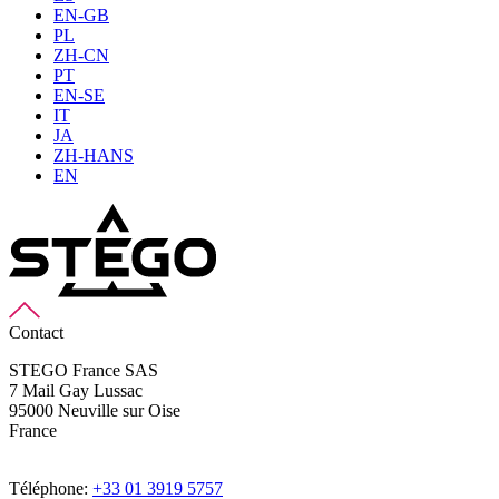
EN-GB
PL
ZH-CN
PT
EN-SE
IT
JA
ZH-HANS
EN
Contact
STEGO France SAS
7 Mail Gay Lussac
95000 Neuville sur Oise
France
Téléphone:
+33 01 3919 5757