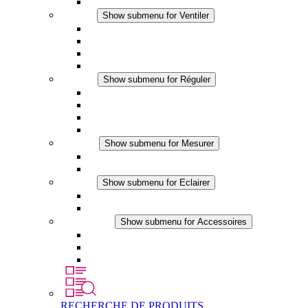
Chauffage sécurité tactile
Ventiler
Show submenu for Ventiler
Ventilateur à filtre plus (AC)
Ventilateur à filtre plus (DC)
Ventilateur a filtre
Accessoires
Réguler
Show submenu for Réguler
Thermostats
Hygrostats
Hygrothermostats
Applications DC
Mesurer
Show submenu for Mesurer
Produits IO-Link
Produits analogiques
Eclairer
Show submenu for Eclairer
Eclairage LED
Applications DC
Accessoires
Show submenu for Accessoires
Prise de courant
Éléments de compensation de pression
Autres accessoires
RECHERCHE DE PRODUITS