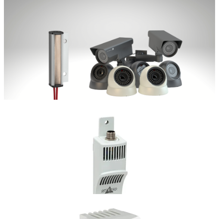
En savoir plus
Blog
Enceintes de refroidissement avec un grand plus dans la
performance de l'air
Découvrez la série Filter Fan Plus - nos solutions de refroidissement
innovantes pour vos armoires de commande. On dit que toute
optimisation commence par l'amélioration de ce qui...
En savoir plus
Blog
Enceinte Chauffage pour les petits espaces d'installation - RC
016
Elles existent : les applications techniques qui nécessitent des
solutions de gestion thermique spéciales telles que la RC 016 de
STEGO. L'un des suspects habituels dans ce...
En savoir plus