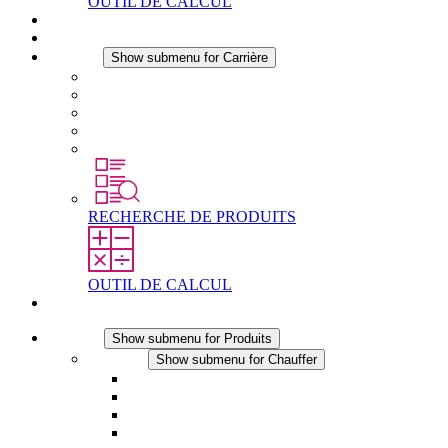
OUTIL DE CALCUL
Téléchargements
Actualités
Carrière
Show submenu for Carrière
Carrière chez STEGO
Travailler chez Stego
Débutants & expérimentés
Stages
Étudiants
RECHERCHE DE PRODUITS
OUTIL DE CALCUL
Contact
Produits
Show submenu for Produits
Chauffer
Show submenu for Chauffer
Chauffage par convection
Chauffage par ventilation
Applications DC
Chauffage intégré