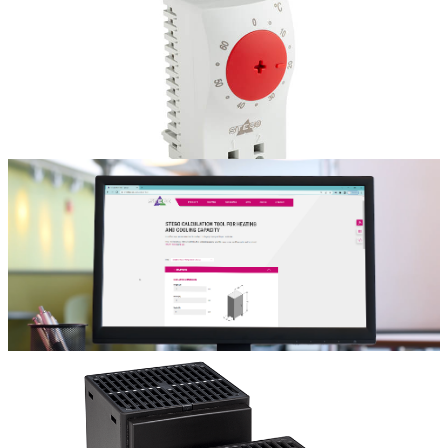
Blog
Capteur intelligent pour la gestion thermique numérique
La numérisation industrielle progresse à grands pas, notamment dans
le domaine de la climatisation des armoires de commande. Dans cet
article de blog, vous découvrirez comment...
En savoir plus
Blog
Fait-il trop chaud ou trop froid dans vos armoires de
commande ?
L'objectif de la gestion thermique est de garantir des conditions
climatiques optimales à l'intérieur des armoires de commande ou des
installations techniques et de veiller à ce...
En savoir plus
Blog