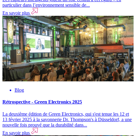
particulier dans l’environnement sensible de...
En savoir plus
Blog
Rétrospective - Green Electronics 2025
La deuxième édition de Green Electronics, qui s'est tenue les 12 et
13 février 2025 à la savonnerie Dr. Thompson's à Düsseldorf, a une
nouvelle fois prouvé que la durabilité dans...
En savoir plus