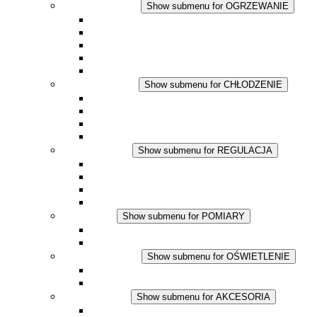
OGRZEWANIE
Show submenu for OGRZEWANIE
Ogrzewacze konwekcyjne
Dmuchawy grzewcze
Aplikacje DC
Zintegrowany termostat
Touchsafe
CHŁODZENIE
Show submenu for CHŁODZENIE
Wentylator z filtrem plus AC
Wentylator z filtrem plus DC
Wentylator z filtrem
Akcesoria
REGULACJA
Show submenu for REGULACJA
Termostaty
Higrostaty
Higrotermostaty
Aplikacje DC
POMIARY
Show submenu for POMIARY
Produkty IO-Link
Podukty analogowe
OŚWIETLENIE
Show submenu for OŚWIETLENIE
Lampy LED do szaf elektrycznych
Aplikacje DC
AKCESORIA
Show submenu for AKCESORIA
Gniazda serwisowe