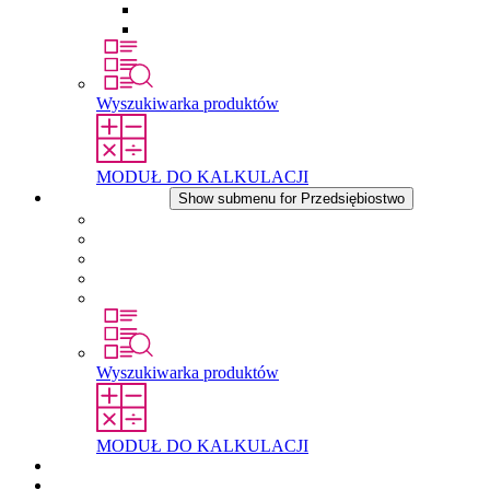
Wkłady wyrównujące ciśnienie
Inne akcesoria
Wyszukiwarka produktów
MODUŁ DO KALKULACJI
Przedsiębiostwo
Show submenu for Przedsiębiostwo
O firmie STEGO
Odpowiedzialność
Zgodnosc
Historia
Lokalizacje
Wyszukiwarka produktów
MODUŁ DO KALKULACJI
Dokumenty do pobrania
Aktualności