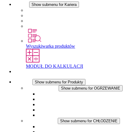
Kariera
Show submenu for Kariera
Kariera w STEGO
Praca w Stego
Uczniowie
Studenci
Wyszukiwarka produktów
MODUŁ DO KALKULACJI
Kontakt
Produkty
Show submenu for Produkty
OGRZEWANIE
Show submenu for OGRZEWANIE
Ogrzewacze konwekcyjne
Dmuchawy grzewcze
Aplikacje DC
Zintegrowany termostat
Touchsafe
CHŁODZENIE
Show submenu for CHŁODZENIE
Wentylator z filtrem plus AC
Wentylator z filtrem plus DC