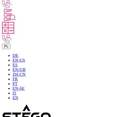
PL
DE
EN-US
ES
EN-GB
ZH-CN
FR
PT
EN-SE
IT
EN