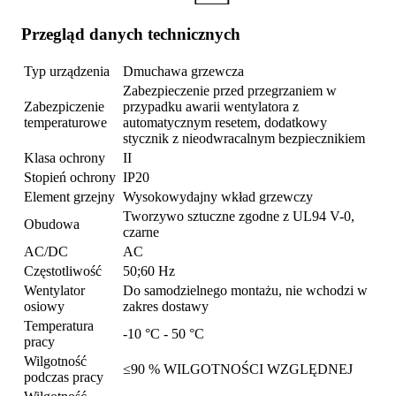
Przegląd danych technicznych
Typ urządzenia
Dmuchawa grzewcza
Zabezpieczenie przed przegrzaniem w
Zabezpiczenie
przypadku awarii wentylatora z
temperaturowe
automatycznym resetem, dodatkowy
stycznik z nieodwracalnym bezpiecznikiem
Klasa ochrony
II
Stopień ochrony
IP20
Element grzejny
Wysokowydajny wkład grzewczy
Tworzywo sztuczne zgodne z UL94 V-0,
Obudowa
czarne
AC/DC
AC
Częstotliwość
50;60 Hz
Wentylator
Do samodzielnego montażu, nie wchodzi w
osiowy
zakres dostawy
Temperatura
-10 °C - 50 °C
pracy
Wilgotność
≤90 % WILGOTNOŚCI WZGLĘDNEJ
podczas pracy