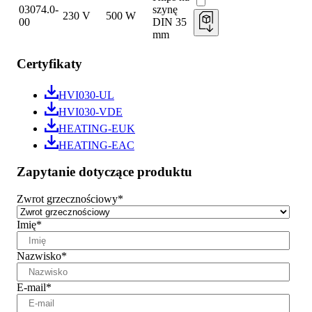
03074.0-
szynę
230 V
500 W
00
DIN 35
mm
Certyfikaty
HVI030-UL
HVI030-VDE
HEATING-EUK
HEATING-EAC
Zapytanie dotyczące produktu
Zwrot grzecznościowy
*
Imię
*
Nazwisko
*
E-mail
*