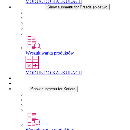
MODUŁ DO KALKULACJI
Przedsiębiostwo
Show submenu for Przedsiębiostwo
O firmie STEGO
Odpowiedzialność
Zgodnosc
Historia
Lokalizacje
Wyszukiwarka produktów
MODUŁ DO KALKULACJI
Dokumenty do pobrania
Aktualności
Kariera
Show submenu for Kariera
Kariera w STEGO
Praca w Stego
Uczniowie
Studenci
Wyszukiwarka produktów