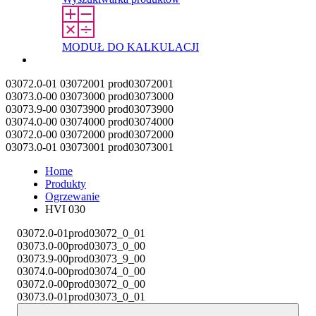
MODUŁ DO KALKULACJI
Kontakt
03072.0-01
03072001
prod03072001
03073.0-00
03073000
prod03073000
03073.9-00
03073900
prod03073900
03074.0-00
03074000
prod03074000
03072.0-00
03072000
prod03072000
03073.0-01
03073001
prod03073001
Home
Produkty
Ogrzewanie
HVI 030
03072.0-01
prod03072_0_01
03073.0-00
prod03073_0_00
03073.9-00
prod03073_9_00
03074.0-00
prod03074_0_00
03072.0-00
prod03072_0_00
03073.0-01
prod03073_0_01