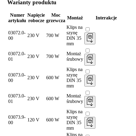
Warianty produktu
Numer
Napięcie
Moc
Montaż
Interakcje
artykułu
robocze
grzewcza
Klips na
03072.0-
szynę
230 V
700 W
00
DIN 35
mm
03072.0-
Montaż
230 V
700 W
01
śrubowy
Klips na
03073.0-
szynę
230 V
600 W
00
DIN 35
mm
03073.0-
Montaż
230 V
600 W
01
śrubowy
Klips na
03073.9-
szynę
120 V
600 W
00
DIN 35
mm
Klips na