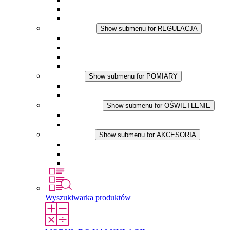
Wentylator z filtrem
Akcesoria
REGULACJA
Show submenu for REGULACJA
Termostaty
Higrostaty
Higrotermostaty
Aplikacje DC
POMIARY
Show submenu for POMIARY
Produkty IO-Link
Podukty analogowe
OŚWIETLENIE
Show submenu for OŚWIETLENIE
Lampy LED do szaf elektrycznych
Aplikacje DC
AKCESORIA
Show submenu for AKCESORIA
Gniazda serwisowe
Wkłady wyrównujące ciśnienie
Inne akcesoria
Wyszukiwarka produktów