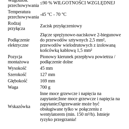
Wilgotność
≤90 % WILGOTNOŚCI WZGLĘDNEJ
przechowywania
Temperatura
-45 °C - 70 °C
przechowywania
Rodzaj
Zacisk przyłączeniowy
przyłącza
Złącze sprężynowe-naciskowe 2-biegunowe
Podłączenie
do przewodów sztywnych 2,5 mm²,
elektryczne
przewodów wielodrutowych z izolowaną
końcówką kablową 1,5 mm²
Pozycja
Pionowy kierunek przepływu powietrza /
montażowa
podłączenie dolne
Wysokość
45 mm
Szerokość
127 mm
Głębokość
169 mm
Waga
700 g
Inne moce grzewcze i napięcia na
zapytanie;Inne moce grzewcze i napięcia na
zapytanie;Ogrzewanie może być
Wskazówka
obsługiwane tylko w połączeniu z
wentylatorem (min. 150 m³/h). Istnieje
ryzyko przegrzania!