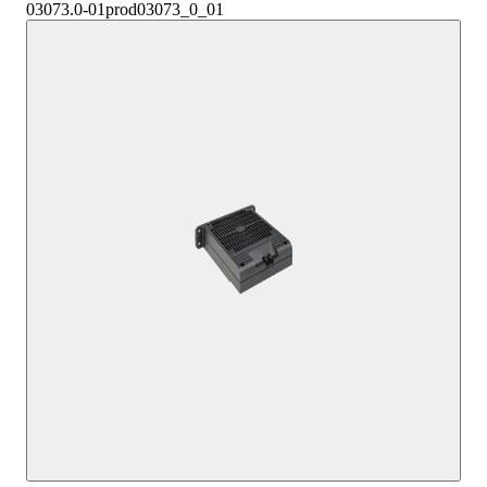
03073.0-01
prod03073_0_01