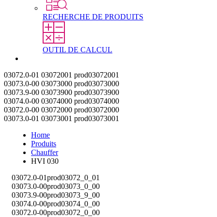
RECHERCHE DE PRODUITS
OUTIL DE CALCUL
Contact
03072.0-01
03072001
prod03072001
03073.0-00
03073000
prod03073000
03073.9-00
03073900
prod03073900
03074.0-00
03074000
prod03074000
03072.0-00
03072000
prod03072000
03073.0-01
03073001
prod03073001
Home
Produits
Chauffer
HVI 030
03072.0-01
prod03072_0_01
03073.0-00
prod03073_0_00
03073.9-00
prod03073_9_00
03074.0-00
prod03074_0_00
03072.0-00
prod03072_0_00