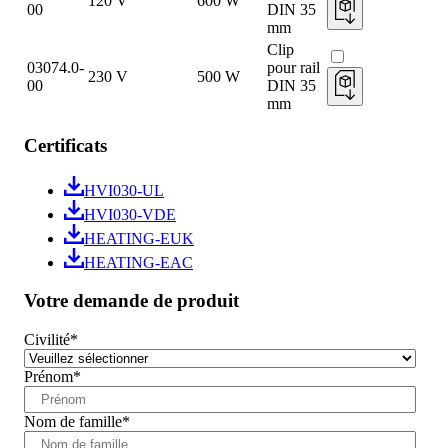
120 V
600 W
00
DIN 35
mm
Clip
03074.0-
pour rail
230 V
500 W
00
DIN 35
mm
Certificats
HVI030-UL
HVI030-VDE
HEATING-EUK
HEATING-EAC
Votre demande de produit
Civilité
*
Prénom
*
Nom de famille
*