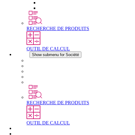
Éléments de compensation de pression
Autres accessoires
RECHERCHE DE PRODUITS
OUTIL DE CALCUL
Société
Show submenu for Société
À propos de STEGO
Responsabilité
Conformité
Histoire
Les sites
RECHERCHE DE PRODUITS
OUTIL DE CALCUL
Téléchargements
Actualités