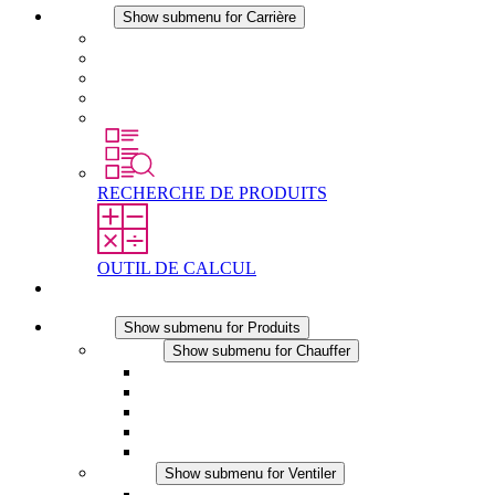
Carrière
Show submenu for Carrière
Carrière chez STEGO
Travailler chez Stego
Débutants & expérimentés
Stages
Étudiants
RECHERCHE DE PRODUITS
OUTIL DE CALCUL
Contact
Produits
Show submenu for Produits
Chauffer
Show submenu for Chauffer
Chauffage par convection
Chauffage par ventilation
Applications DC
Chauffage intégré
Chauffage sécurité tactile
Ventiler
Show submenu for Ventiler
Ventilateur à filtre plus (AC)