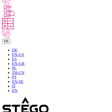
FR
DE
EN-US
ES
EN-GB
PL
ZH-CN
PT
EN-SE
IT
EN