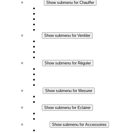
Chauffer
Show submenu for Chauffer
Chauffage par convection
Chauffage par ventilation
Applications DC
Chauffage intégré
Chauffage sécurité tactile
Ventiler
Show submenu for Ventiler
Ventilateur à filtre plus (AC)
Ventilateur à filtre plus (DC)
Ventilateur a filtre
Accessoires
Réguler
Show submenu for Réguler
Thermostats
Hygrostats
Hygrothermostats
Applications DC
Mesurer
Show submenu for Mesurer
Produits IO-Link
Produits analogiques
Eclairer
Show submenu for Eclairer
Eclairage LED
Applications DC
Accessoires
Show submenu for Accessoires
Prise de courant