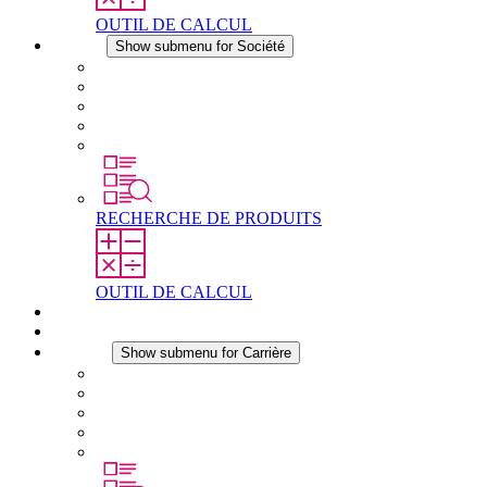
OUTIL DE CALCUL
Société
Show submenu for Société
À propos de STEGO
Responsabilité
Conformité
Histoire
Les sites
RECHERCHE DE PRODUITS
OUTIL DE CALCUL
Téléchargements
Actualités
Carrière
Show submenu for Carrière
Carrière chez STEGO
Travailler chez Stego
Débutants & expérimentés
Stages
Étudiants