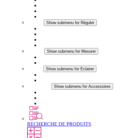
Ventilateur à filtre plus (DC)
Ventilateur a filtre
Accessoires
Réguler
Show submenu for Réguler
Thermostats
Hygrostats
Hygrothermostats
Applications DC
Mesurer
Show submenu for Mesurer
Produits IO-Link
Produits analogiques
Eclairer
Show submenu for Eclairer
Eclairage LED
Applications DC
Accessoires
Show submenu for Accessoires
Prise de courant
Éléments de compensation de pression
Autres accessoires
RECHERCHE DE PRODUITS