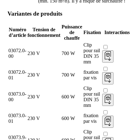
(min. 150 m³/h). Il y a risque de surchauffe !
Variantes de produits
Puissance
Numéro
Tension de
de
Fixation
Interactions
d’article
fonctionnement
chauffe
Clip
03072.0-
pour rail
230 V
700 W
00
DIN 35
mm
03072.0-
fixation
230 V
700 W
01
par vis
Clip
03073.0-
pour rail
230 V
600 W
00
DIN 35
mm
03073.0-
fixation
230 V
600 W
01
par vis
Clip
03073.9-
pour rail