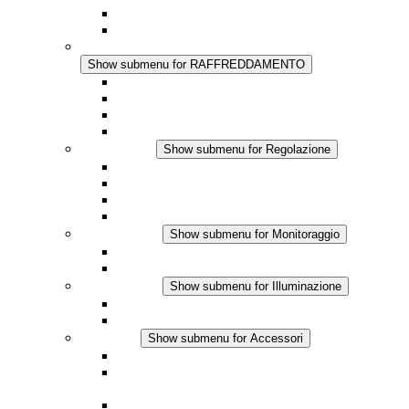
Regolazione Integrata
Touchsafe
RAFFREDDAMENTO
Show submenu for RAFFREDDAMENTO
Ventilatore con filtro Plus AC
Ventilatore con filtro Plus DC
Ventilatore con filtro
Accessori
Regolazione
Show submenu for Regolazione
Termostati
Igrostati
Higrotermostati
Applicazione DC
Monitoraggio
Show submenu for Monitoraggio
Prodotti IO-Link
Prodotti analogici
Illuminazione
Show submenu for Illuminazione
Lampada LED per quadri elettrici
Applicazioni in DC
Accessori
Show submenu for Accessori
Presa elettrica
Raccordo filettato per la compensazione della
pressione
Altri accessori