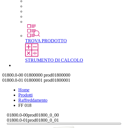
Carriera in STEGO
Lavorare in STEGO
Laureati e professionisti esperti
Tirocini
Per gli studenti
TROVA PRODOTTO
STRUMENTO DI CALCOLO
Contatti
01800.0-00
01800000
prod01800000
01800.0-01
01800001
prod01800001
Home
Prodotti
Raffreddamento
FF 018
01800.0-00
prod01800_0_00
01800.0-01
prod01800_0_01