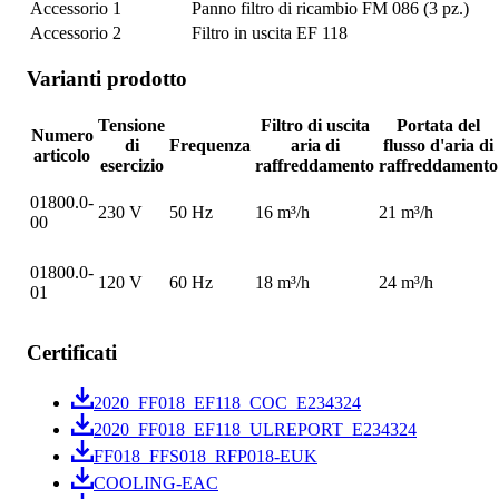
Accessorio 1
Panno filtro di ricambio FM 086 (3 pz.)
Accessorio 2
Filtro in uscita EF 118
Varianti prodotto
Tensione
Filtro di uscita
Portata del
Numero
di
Frequenza
aria di
flusso d'aria di
articolo
esercizio
raffreddamento
raffreddamento
01800.0-
230 V
50 Hz
16 m³/h
21 m³/h
00
01800.0-
120 V
60 Hz
18 m³/h
24 m³/h
01
Certificati
2020_FF018_EF118_COC_E234324
2020_FF018_EF118_ULREPORT_E234324
FF018_FFS018_RFP018-EUK
COOLING-EAC