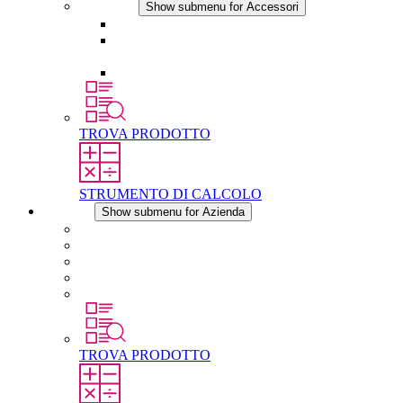
Accessori
Show submenu for Accessori
Presa elettrica
Raccordo filettato per la compensazione della
pressione
Altri accessori
TROVA PRODOTTO
STRUMENTO DI CALCOLO
Azienda
Show submenu for Azienda
Informazioni su STEGO
Responsabilità
Conformita
Storia
STEGO nel mondo
TROVA PRODOTTO