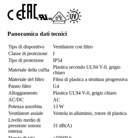
Panoramica dati tecnici
Tipo di dispositivo
Ventilatore con filtro
Classe di protezione
I
Tipo di protezione
IP54
Plastica secondo UL94 V-0, grigio
Materiale della cuffia
chiaro
Materiale del filtro
Fibra di plastica a struttura progressiva
Panno filtro
G4
Alloggiamento
Plastica UL94 V-0, grigio chiaro
AC/DC
AC
Potenza assorbita
13 W
Ventilatore assiale
Ventola in alluminio, rotore di plastica
Livello medio di
pressione sonora
31 dB(A)
emessa
Durata di vita
>50000 h