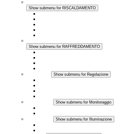
RISCALDAMENTO
Show submenu for RISCALDAMENTO
Riscaldatori a Convezione
Termoventilatori
Applicazioni in Corrente Continua
Regolazione Integrata
Touchsafe
RAFFREDDAMENTO
Show submenu for RAFFREDDAMENTO
Ventilatore con filtro Plus AC
Ventilatore con filtro Plus DC
Ventilatore con filtro
Accessori
Regolazione
Show submenu for Regolazione
Termostati
Igrostati
Higrotermostati
Applicazione DC
Monitoraggio
Show submenu for Monitoraggio
Prodotti IO-Link
Prodotti analogici
Illuminazione
Show submenu for Illuminazione
Lampada LED per quadri elettrici
Applicazioni in DC