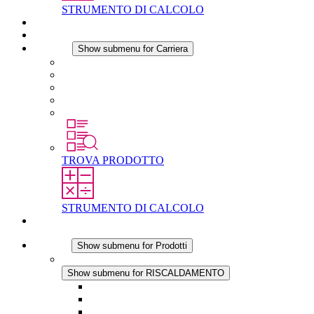
STRUMENTO DI CALCOLO
Download
Notizie
Carriera
Show submenu for Carriera
Carriera in STEGO
Lavorare in STEGO
Laureati e professionisti esperti
Tirocini
Per gli studenti
TROVA PRODOTTO
STRUMENTO DI CALCOLO
Contatti
Prodotti
Show submenu for Prodotti
RISCALDAMENTO
Show submenu for RISCALDAMENTO
Riscaldatori a Convezione
Termoventilatori
Applicazioni in Corrente Continua