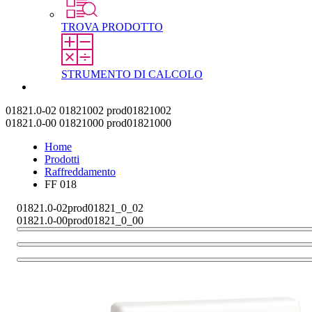
TROVA PRODOTTO
STRUMENTO DI CALCOLO
Contatti
01821.0-02
01821002
prod01821002
01821.0-00
01821000
prod01821000
Home
Prodotti
Raffreddamento
FF 018
01821.0-02
prod01821_0_02
01821.0-00
prod01821_0_00