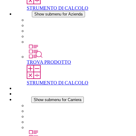
STRUMENTO DI CALCOLO
Azienda
Show submenu for Azienda
Informazioni su STEGO
Responsabilità
Conformita
Storia
STEGO nel mondo
TROVA PRODOTTO
STRUMENTO DI CALCOLO
Download
Notizie
Carriera
Show submenu for Carriera
Carriera in STEGO
Lavorare in STEGO
Laureati e professionisti esperti
Tirocini
Per gli studenti