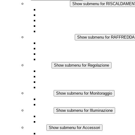
RISCALDAMENTO
Show submenu for RISCALDAME
Riscaldatori a Convezione
Termoventilatori
Applicazioni in Corrente Continua
Regolazione Integrata
Touchsafe
RAFFREDDAMENTO
Show submenu for RAFFREDD
Ventilatore con filtro Plus AC
Ventilatore con filtro Plus DC
Ventilatore con filtro
Accessori
Regolazione
Show submenu for Regolazione
Termostati
Igrostati
Higrotermostati
Applicazione DC
Monitoraggio
Show submenu for Monitoraggio
Prodotti IO-Link
Prodotti analogici
Illuminazione
Show submenu for Illuminazione
Lampada LED per quadri elettrici
Applicazioni in DC
Accessori
Show submenu for Accessori
Presa elettrica