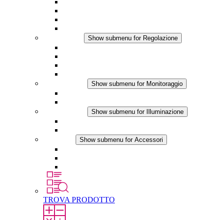
Ventilatore con filtro Plus AC
Ventilatore con filtro Plus DC
Ventilatore con filtro
Accessori
Regolazione
Show submenu for Regolazione
Termostati
Igrostati
Higrotermostati
Applicazione DC
Monitoraggio
Show submenu for Monitoraggio
Prodotti IO-Link
Prodotti analogici
Illuminazione
Show submenu for Illuminazione
Lampada LED per quadri elettrici
Applicazioni in DC
Accessori
Show submenu for Accessori
Presa elettrica
Raccordo filettato per la compensazione della pres
Altri accessori
TROVA PRODOTTO