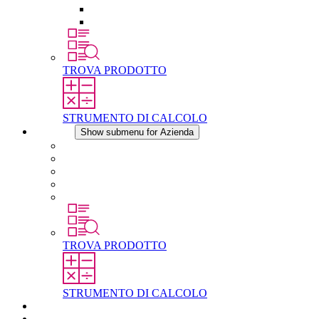
Raccordo filettato per la compensazione della pres
Altri accessori
TROVA PRODOTTO
STRUMENTO DI CALCOLO
Azienda
Show submenu for Azienda
Informazioni su STEGO
Responsabilità
Conformita
Storia
STEGO nel mondo
TROVA PRODOTTO
STRUMENTO DI CALCOLO
Download
Notizie