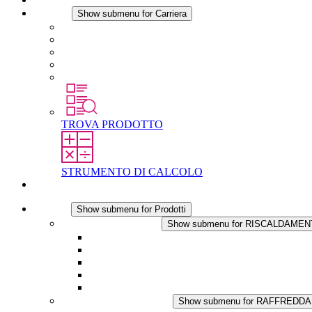
Carriera
Show submenu for Carriera
Carriera in STEGO
Lavorare in STEGO
Laureati e professionisti esperti
Tirocini
Per gli studenti
TROVA PRODOTTO
STRUMENTO DI CALCOLO
Contatti
Prodotti
Show submenu for Prodotti
RISCALDAMENTO
Show submenu for RISCALDAME
Riscaldatori a Convezione
Termoventilatori
Applicazioni in Corrente Continua
Regolazione Integrata
Touchsafe
RAFFREDDAMENTO
Show submenu for RAFFREDD