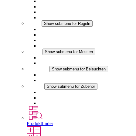
Filterlüfter Plus AC
Filterlüfter Plus DC
Filterlüfter
Zubehör
Regeln
Show submenu for Regeln
Thermostate
Hygrostate
Hygrotherme
DC Anwendungen
Messen
Show submenu for Messen
IO-Link Produkte
Analoge Produkte
Beleuchten
Show submenu for Beleuchten
LED Schaltschrankleuchten
DC Anwendungen
Zubehör
Show submenu for Zubehör
Steckdosen
Druckausgleichselemente
Sonstiges Zubehör
Produktfinder