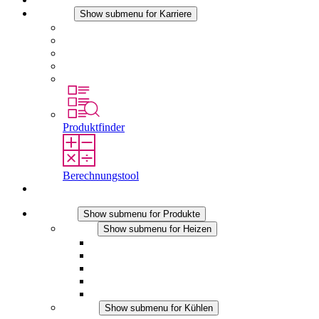
Karriere
Show submenu for Karriere
Karriere bei STEGO
Arbeiten bei Stego
Berufseinsteiger & Erfahrene
Schüler
Studierende
Produktfinder
Berechnungstool
Kontakt
Produkte
Show submenu for Produkte
Heizen
Show submenu for Heizen
Konvektions-Heizgeräte
Heizgebläse
DC Anwendungen
Integrierte Regulierung
Touchsafe
Kühlen
Show submenu for Kühlen