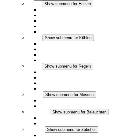
Heizen
Show submenu for Heizen
Konvektions-Heizgeräte
Heizgebläse
DC Anwendungen
Integrierte Regulierung
Touchsafe
Kühlen
Show submenu for Kühlen
Filterlüfter Plus AC
Filterlüfter Plus DC
Filterlüfter
Zubehör
Regeln
Show submenu for Regeln
Thermostate
Hygrostate
Hygrotherme
DC Anwendungen
Messen
Show submenu for Messen
IO-Link Produkte
Analoge Produkte
Beleuchten
Show submenu for Beleuchten
LED Schaltschrankleuchten
DC Anwendungen
Zubehör
Show submenu for Zubehör
Steckdosen