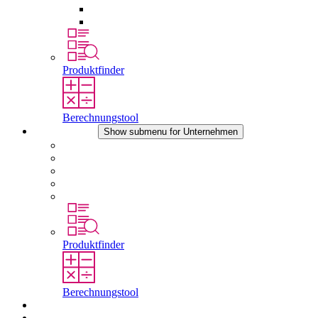
Druckausgleichselemente
Sonstiges Zubehör
Produktfinder
Berechnungstool
Unternehmen
Show submenu for Unternehmen
Über STEGO
Verantwortung
Konformität
Geschichte
Standorte
Produktfinder
Berechnungstool
Downloads
Aktuelles