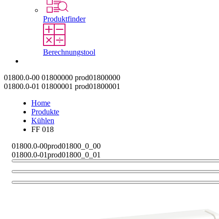
Produktfinder
Berechnungstool
Kontakt
01800.0-00
01800000
prod01800000
01800.0-01
01800001
prod01800001
Home
Produkte
Kühlen
FF 018
01800.0-00
prod01800_0_00
01800.0-01
prod01800_0_01