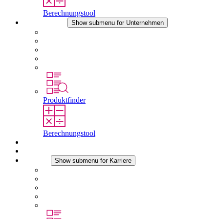
Berechnungstool
Unternehmen
Show submenu for Unternehmen
Über STEGO
Verantwortung
Konformität
Geschichte
Standorte
Produktfinder
Berechnungstool
Downloads
Aktuelles
Karriere
Show submenu for Karriere
Karriere bei STEGO
Arbeiten bei Stego
Berufseinsteiger & Erfahrene
Schüler
Studierende