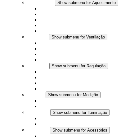
Aquecimento
Show submenu for Aquecimento
Aquecedores por convecção
Aquecedores com ventilador
Aplicações DC
Controle integrado
Seguro ao toque
Ventilação
Show submenu for Ventilação
Ventiladores com filtro plus (AC)
Ventiladores com filtro plus (DC)
Ventiladores com filtro
Acessórios
Regulação
Show submenu for Regulação
Termostatos
Higrostatos
Higrotermostatos
Aplicações DC
Medição
Show submenu for Medição
Produtos IO-Link
Produtos analógicos
Iluminação
Show submenu for Iluminação
Luminárias LED para painel
Aplicações DC
Acessórios
Show submenu for Acessórios
Tomadas