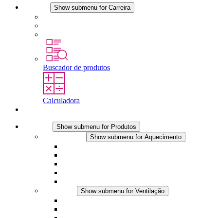
Carreira
Show submenu for Carreira
Carreira na STEGO
Trabalhar na STEGO
Estágios é tese final
Buscador de produtos
Calculadora
Contato
Produtos
Show submenu for Produtos
Aquecimento
Show submenu for Aquecimento
Aquecedores por convecção
Aquecedores com ventilador
Aplicações DC
Controle integrado
Seguro ao toque
Ventilação
Show submenu for Ventilação
Ventiladores com filtro plus (AC)
Ventiladores com filtro plus (DC)
Ventiladores com filtro