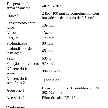
Temperatura de
-40 °C - 70 °C
armazenamento
2 fios, 100 mm de comprimento, com
Conexão
braçadeiras de pressão de 2,5 mm²
Espaçamento entre
109 mm
furos
Altura
134 mm
Largura
129 mm
Profundidade
80 mm
Profundidade de
45 mm
instalação
Peso
600 g
Furação do invólucro
97 x 97 mm
Número do item
08600.0-00
acessórios 1
Número do item
11800.0-00
acessórios 2
Elemento filtrante de substituição FM
Acessório 1
086 (3 unid.)
Acessório 2
Filtro de saída EF 118
Variações