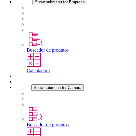
Empresa
Show submenu for Empresa
Sobre a STEGO
Responsabilidade
Conformidade
História
Localidades
Buscador de produtos
Calculadora
Downloads
Notícias
Carreira
Show submenu for Carreira
Carreira na STEGO
Trabalhar na STEGO
Estágios é tese final
Buscador de produtos