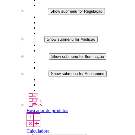
Acessórios
Regulação
Show submenu for Regulação
Termostatos
Higrostatos
Higrotermostatos
Aplicações DC
Medição
Show submenu for Medição
Produtos IO-Link
Produtos analógicos
Iluminação
Show submenu for Iluminação
Luminárias LED para painel
Aplicações DC
Acessórios
Show submenu for Acessórios
Tomadas
Dispositivos de compensação de pressão
Outros acessórios
Buscador de produtos
Calculadora