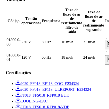
Taxa de
Taxa de
fluxo de ar
fluxo de ar
Tensão
de
Código
Frequência
de
In
operacional
resfriamento
resfriamento
filtro de
soprando
saída
01800.0-
230 V
50 Hz
16 m³/h
21 m³/h
00
01800.0-
120 V
60 Hz
18 m³/h
24 m³/h
01
Certificações
2020_FF018_EF118_COC_E234324
2020_FF018_EF118_ULREPORT_E234324
FF018_FFS018_RFP018-EUK
COOLING-EAC
FF018_FFS018_RFP018-VDE