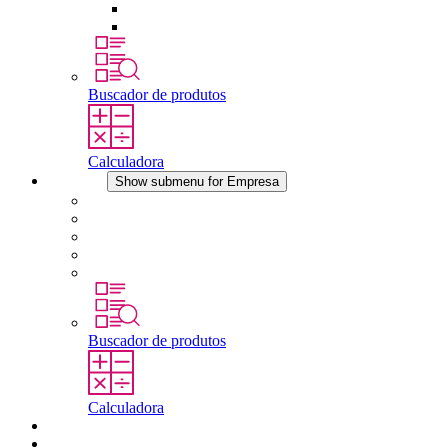
Dispositivos de compensação de pressão
Outros acessórios
Buscador de produtos
Calculadora
Empresa
Show submenu for Empresa
Sobre a STEGO
Responsabilidade
Conformidade
História
Localidades
Buscador de produtos
Calculadora
Downloads
Notícias