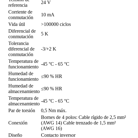
24 V
referencia
Corriente de
10 mA
conmutación
Vida útil
>100000 ciclos
Diferencial de
5 K
conmutación
Tolerancia
diferencial de
-3/+2 K
conmutación
Temperatura de
-45 °C - 65 °C
funcionamiento
Humedad de
≤90 % HR
funcionamiento
Humedad de
≤90 % HR
almacenamiento
Temperatura de
-45 °C - 65 °C
almacenamiento
Par de torsión
0,5 Nm máx.
Bornes de 4 polos: Cable rígido de 2,5 mm²
Conexión
(AWG 14) Cable trenzado de 1,5 mm²
(AWG 16)
Diseño
Contacto inversor