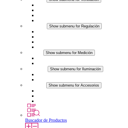
Ventiladores con filtro plus (AC)
Ventiladores con filtro plus (DC)
Ventiladores con filtro
Accesorios
Regulación
Show submenu for Regulación
Termostatos
Higrostatos
Higrotermostatos
Línea DC
Medición
Show submenu for Medición
Productos IO-Link
Productos analógicos
Iluminación
Show submenu for Iluminación
Luminarias LED para envolventes
Línea DC
Accesorios
Show submenu for Accesorios
Tomas de corriente
Dispositivos compensadores de presión
Otros accesorios
Buscador de Productos