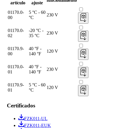
funcionamiento
artículo
ajuste
01170.0-
5 °C - 60
230 V
00
°C
01170.0-
-20 °C -
230 V
02
35 °C
01170.9-
40 °F -
120 V
00
140 °F
01170.0-
40 °F -
230 V
01
140 °F
01170.9-
5 °C - 60
120 V
01
°C
Certificados
FZK011-UL
FZK011-EUK