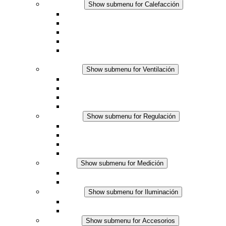
Calefacción
Show submenu for Calefacción
Resistencias calefactoras por convección
Resistencias calefactoras con ventilación
Línea DC
Termostato o higrostato integrado
Resistencias calefactoras con carcasa segura al
tacto
Ventilación
Show submenu for Ventilación
Ventiladores con filtro plus (AC)
Ventiladores con filtro plus (DC)
Ventiladores con filtro
Accesorios
Regulación
Show submenu for Regulación
Termostatos
Higrostatos
Higrotermostatos
Línea DC
Medición
Show submenu for Medición
Productos IO-Link
Productos analógicos
Iluminación
Show submenu for Iluminación
Luminarias LED para envolventes
Línea DC
Accesorios
Show submenu for Accesorios