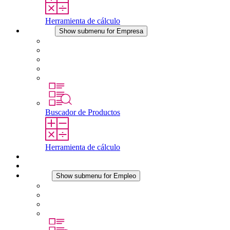
Herramienta de cálculo
Empresa
Show submenu for Empresa
Acerca de STEGO
Responsabilidad
Conformidad
Historia
Localizaciones
Buscador de Productos
Herramienta de cálculo
Descargas
Noticias
Empleo
Show submenu for Empleo
Empleo en STEGO
Trabajar en STEGO
Profesionales con experiencia
Prácticas y tesis final