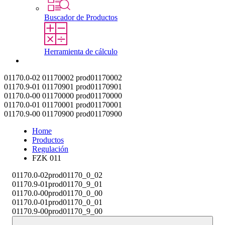
Buscador de Productos
Herramienta de cálculo
Contacto
01170.0-02
01170002
prod01170002
01170.9-01
01170901
prod01170901
01170.0-00
01170000
prod01170000
01170.0-01
01170001
prod01170001
01170.9-00
01170900
prod01170900
Home
Productos
Regulación
FZK 011
01170.0-02
prod01170_0_02
01170.9-01
prod01170_9_01
01170.0-00
prod01170_0_00
01170.0-01
prod01170_0_01
01170.9-00
prod01170_9_00