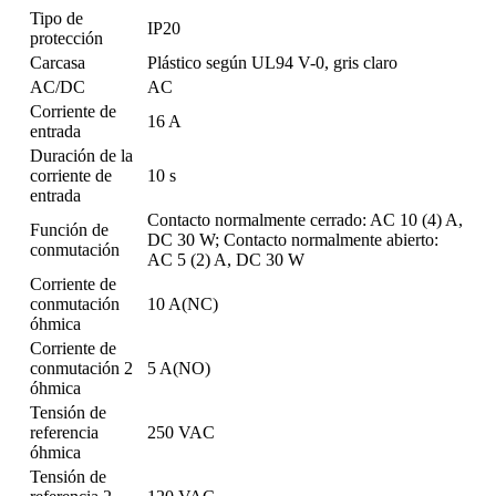
Tipo de
IP20
protección
Carcasa
Plástico según UL94 V-0, gris claro
AC/DC
AC
Corriente de
16 A
entrada
Duración de la
corriente de
10 s
entrada
Contacto normalmente cerrado: AC 10 (4) A,
Función de
DC 30 W; Contacto normalmente abierto:
conmutación
AC 5 (2) A, DC 30 W
Corriente de
conmutación
10 A(NC)
óhmica
Corriente de
conmutación 2
5 A(NO)
óhmica
Tensión de
referencia
250 VAC
óhmica
Tensión de