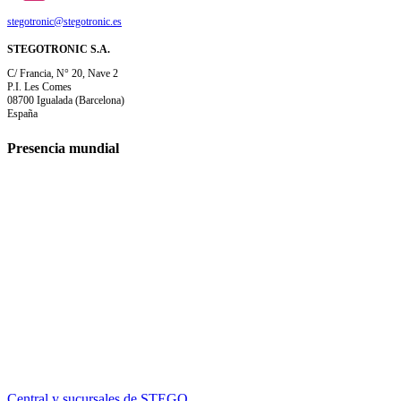
stegotronic@stegotronic.es
STEGOTRONIC S.A.
C/ Francia, N° 20, Nave 2
P.I. Les Comes
08700 Igualada (Barcelona)
España
Presencia mundial
Central y sucursales de STEGO