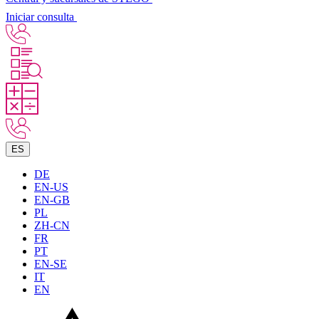
Iniciar consulta
ES
DE
EN-US
EN-GB
PL
ZH-CN
FR
PT
EN-SE
IT
EN