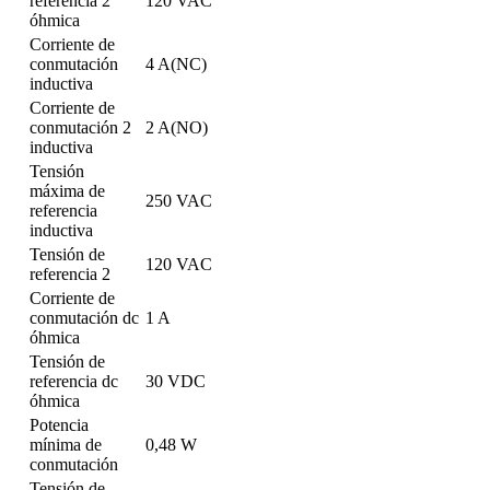
referencia 2
120 VAC
óhmica
Corriente de
conmutación
4 A(NC)
inductiva
Corriente de
conmutación 2
2 A(NO)
inductiva
Tensión
máxima de
250 VAC
referencia
inductiva
Tensión de
120 VAC
referencia 2
Corriente de
conmutación dc
1 A
óhmica
Tensión de
referencia dc
30 VDC
óhmica
Potencia
mínima de
0,48 W
conmutación
Tensión de