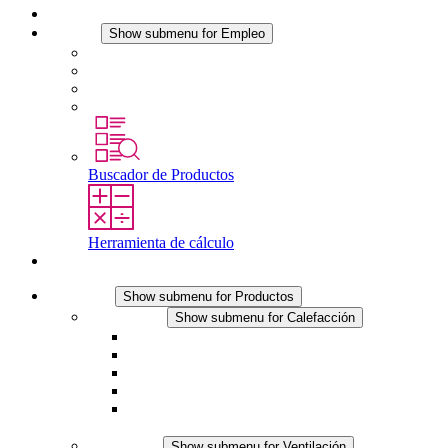
Noticias
Empleo
Show submenu for Empleo
Empleo en STEGO
Trabajar en STEGO
Profesionales con experiencia
Prácticas y tesis final
Buscador de Productos
Herramienta de cálculo
Contacto
Productos
Show submenu for Productos
Calefacción
Show submenu for Calefacción
Resistencias calefactoras por convección
Resistencias calefactoras con ventilación
Línea DC
Termostato o higrostato integrado
Resistencias calefactoras con carcasa segura al
tacto
Ventilación
Show submenu for Ventilación