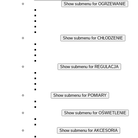
OGRZEWANIE
Show submenu for OGRZEWANIE
Ogrzewacze konwekcyjne
Dmuchawy grzewcze
Aplikacje DC
Zintegrowany termostat
Touchsafe
CHŁODZENIE
Show submenu for CHŁODZENIE
Wentylator z filtrem plus AC
Wentylator z filtrem plus DC
Wentylator z filtrem
Akcesoria
REGULACJA
Show submenu for REGULACJA
Termostaty
Higrostaty
Higrotermostaty
Aplikacje DC
POMIARY
Show submenu for POMIARY
Produkty IO-Link
Podukty analogowe
OŚWIETLENIE
Show submenu for OŚWIETLENIE
Lampy LED do szaf elektrycznych
Aplikacje DC
AKCESORIA
Show submenu for AKCESORIA
Gniazda serwisowe