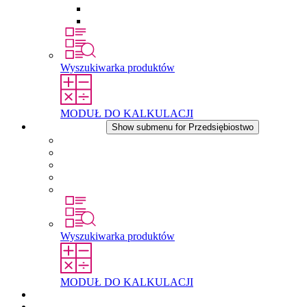
Wkłady wyrównujące ciśnienie
Inne akcesoria
Wyszukiwarka produktów
MODUŁ DO KALKULACJI
Przedsiębiostwo
Show submenu for Przedsiębiostwo
O firmie STEGO
Odpowiedzialność
Zgodnosc
Historia
Lokalizacje
Wyszukiwarka produktów
MODUŁ DO KALKULACJI
Dokumenty do pobrania
Aktualności