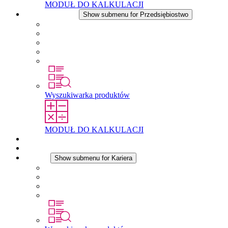
MODUŁ DO KALKULACJI
Przedsiębiostwo
Show submenu for Przedsiębiostwo
O firmie STEGO
Odpowiedzialność
Zgodnosc
Historia
Lokalizacje
Wyszukiwarka produktów
MODUŁ DO KALKULACJI
Dokumenty do pobrania
Aktualności
Kariera
Show submenu for Kariera
Kariera w STEGO
Praca w Stego
Uczniowie
Studenci