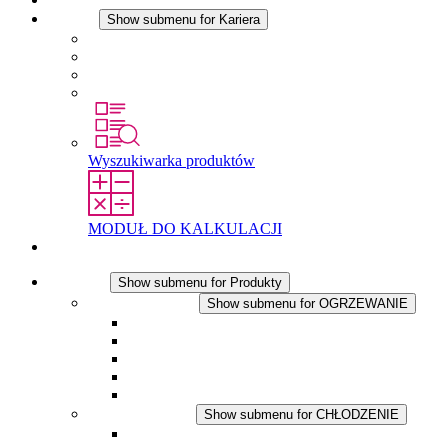
Kariera
Show submenu for Kariera
Kariera w STEGO
Praca w Stego
Uczniowie
Studenci
Wyszukiwarka produktów
MODUŁ DO KALKULACJI
Kontakt
Produkty
Show submenu for Produkty
OGRZEWANIE
Show submenu for OGRZEWANIE
Ogrzewacze konwekcyjne
Dmuchawy grzewcze
Aplikacje DC
Zintegrowany termostat
Touchsafe
CHŁODZENIE
Show submenu for CHŁODZENIE
Wentylator z filtrem plus AC