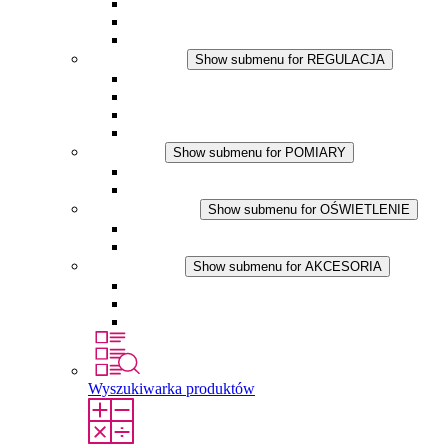
Wentylator z filtrem plus DC
Wentylator z filtrem
Akcesoria
REGULACJA
Show submenu for REGULACJA
Termostaty
Higrostaty
Higrotermostaty
Aplikacje DC
POMIARY
Show submenu for POMIARY
Produkty IO-Link
Podukty analogowe
OŚWIETLENIE
Show submenu for OŚWIETLENIE
Lampy LED do szaf elektrycznych
Aplikacje DC
AKCESORIA
Show submenu for AKCESORIA
Gniazda serwisowe
Wkłady wyrównujące ciśnienie
Inne akcesoria
Wyszukiwarka produktów