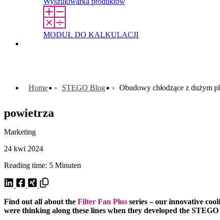
Wyszukiwarka produktów
MODUŁ DO KALKULACJI
Kontakt
Home
STEGO Blog
Obudowy chłodzące z dużym plu
powietrza
Marketing
24 kwi 2024
Reading time: 5 Minuten
Find out all about the
Filter Fan Plus
series – our innovative cool
were thinking along these lines when they developed the STEGO Fi