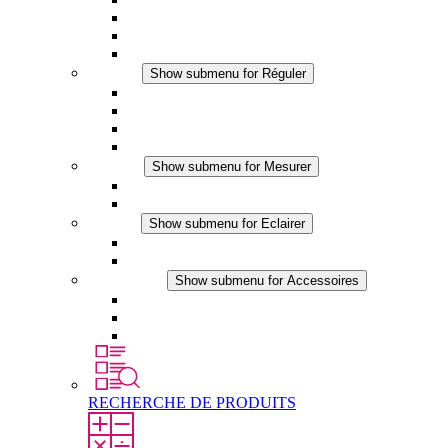
Ventilateur à filtre plus (DC)
Ventilateur a filtre
Accessoires
Réguler
Show submenu for Réguler
Thermostats
Hygrostats
Hygrothermostats
Applications DC
Mesurer
Show submenu for Mesurer
Produits IO-Link
Produits analogiques
Eclairer
Show submenu for Eclairer
Eclairage LED
Applications DC
Accessoires
Show submenu for Accessoires
Prise de courant
Éléments de compensation de pression
Autres accessoires
RECHERCHE DE PRODUITS