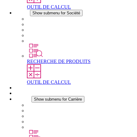
OUTIL DE CALCUL
Société
Show submenu for Société
À propos de STEGO
Responsabilité
Conformité
Histoire
Les sites
RECHERCHE DE PRODUITS
OUTIL DE CALCUL
Téléchargements
Actualités
Carrière
Show submenu for Carrière
Carrière chez STEGO
Travailler chez Stego
Débutants & expérimentés
Stages
Étudiants