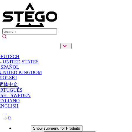
DEUTSCH
- UNITED STATES
ESPAÑOL
 UNITED KINGDOM
POLSKI
简体中文
ORTUGUÊS
SH - SWEDEN
TALIANO
ENGLISH
0
Produits
Show submenu for Produits