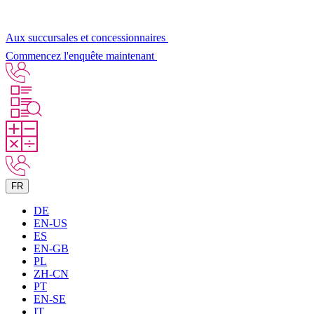
Aux succursales et concessionnaires
Commencez l'enquête maintenant
FR
DE
EN-US
ES
EN-GB
PL
ZH-CN
PT
EN-SE
IT