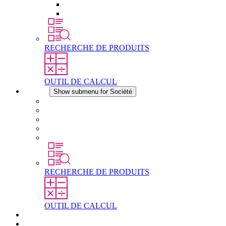
Éléments de compensation de pression
Autres accessoires
RECHERCHE DE PRODUITS
OUTIL DE CALCUL
Société
Show submenu for Société
À propos de STEGO
Responsabilité
Conformité
Histoire
Les sites
RECHERCHE DE PRODUITS
OUTIL DE CALCUL
Téléchargements
Actualités