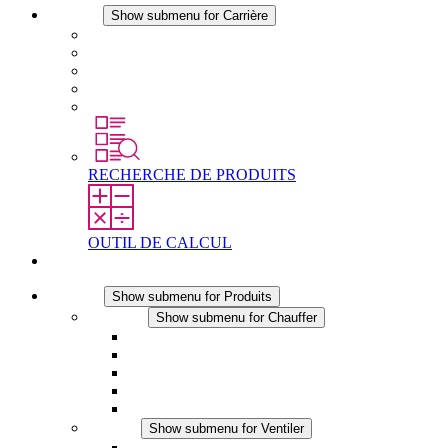
Carrière
Show submenu for Carrière
Carrière chez STEGO
Travailler chez Stego
Débutants & expérimentés
Stages
Étudiants
RECHERCHE DE PRODUITS
OUTIL DE CALCUL
Contact
Produits
Show submenu for Produits
Chauffer
Show submenu for Chauffer
Chauffage par convection
Chauffage par ventilation
Applications DC
Chauffage intégré
Chauffage sécurité tactile
Ventiler
Show submenu for Ventiler
Ventilateur à filtre plus (AC)