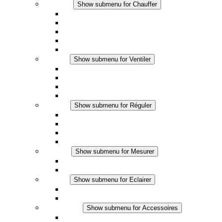
Chauffer
Show submenu for Chauffer
Chauffage par convection
Chauffage par ventilation
Applications DC
Chauffage intégré
Chauffage sécurité tactile
Ventiler
Show submenu for Ventiler
Ventilateur à filtre plus (AC)
Ventilateur à filtre plus (DC)
Ventilateur a filtre
Accessoires
Réguler
Show submenu for Réguler
Thermostats
Hygrostats
Hygrothermostats
Applications DC
Mesurer
Show submenu for Mesurer
Produits IO-Link
Produits analogiques
Eclairer
Show submenu for Eclairer
Eclairage LED
Applications DC
Accessoires
Show submenu for Accessoires
Prise de courant