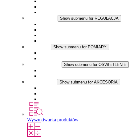
Wentylator z filtrem plus DC
Wentylator z filtrem
Akcesoria
REGULACJA
Show submenu for REGULACJA
Termostaty
Higrostaty
Higrotermostaty
Aplikacje DC
POMIARY
Show submenu for POMIARY
Produkty IO-Link
Podukty analogowe
OŚWIETLENIE
Show submenu for OŚWIETLENIE
Lampy LED do szaf elektrycznych
Aplikacje DC
AKCESORIA
Show submenu for AKCESORIA
Gniazda serwisowe
Wkłady wyrównujące ciśnienie
Inne akcesoria
Wyszukiwarka produktów