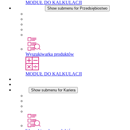
MODUŁ DO KALKULACJI
Przedsiębiostwo
Show submenu for Przedsiębiostwo
O firmie STEGO
Odpowiedzialność
Zgodnosc
Historia
Lokalizacje
Wyszukiwarka produktów
MODUŁ DO KALKULACJI
Dokumenty do pobrania
Aktualności
Kariera
Show submenu for Kariera
Kariera w STEGO
Praca w Stego
Uczniowie
Studenci