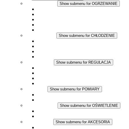
OGRZEWANIE
Show submenu for OGRZEWANIE
Ogrzewacze konwekcyjne
Dmuchawy grzewcze
Aplikacje DC
Zintegrowany termostat
Touchsafe
CHŁODZENIE
Show submenu for CHŁODZENIE
Wentylator z filtrem plus AC
Wentylator z filtrem plus DC
Wentylator z filtrem
Akcesoria
REGULACJA
Show submenu for REGULACJA
Termostaty
Higrostaty
Higrotermostaty
Aplikacje DC
POMIARY
Show submenu for POMIARY
Produkty IO-Link
Podukty analogowe
OŚWIETLENIE
Show submenu for OŚWIETLENIE
Lampy LED do szaf elektrycznych
Aplikacje DC
AKCESORIA
Show submenu for AKCESORIA
Gniazda serwisowe