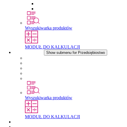
Wkłady wyrównujące ciśnienie
Inne akcesoria
Wyszukiwarka produktów
MODUŁ DO KALKULACJI
Przedsiębiostwo
Show submenu for Przedsiębiostwo
O firmie STEGO
Odpowiedzialność
Zgodnosc
Historia
Lokalizacje
Wyszukiwarka produktów
MODUŁ DO KALKULACJI
Dokumenty do pobrania
Aktualności