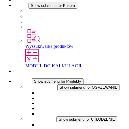
Kariera
Show submenu for Kariera
Kariera w STEGO
Praca w Stego
Uczniowie
Studenci
Wyszukiwarka produktów
MODUŁ DO KALKULACJI
Kontakt
Produkty
Show submenu for Produkty
OGRZEWANIE
Show submenu for OGRZEWANIE
Ogrzewacze konwekcyjne
Dmuchawy grzewcze
Aplikacje DC
Zintegrowany termostat
Touchsafe
CHŁODZENIE
Show submenu for CHŁODZENIE
Wentylator z filtrem plus AC