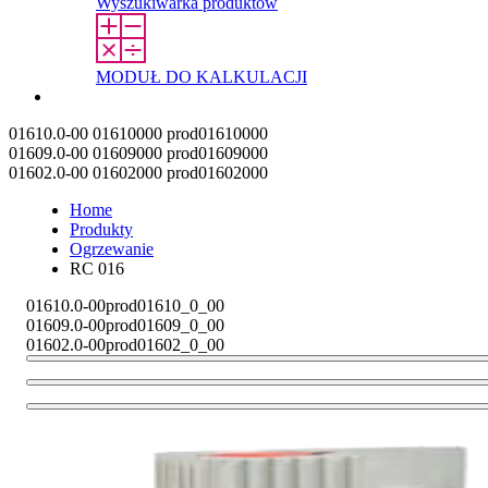
Wyszukiwarka produktów
MODUŁ DO KALKULACJI
Kontakt
01610.0-00
01610000
prod01610000
01609.0-00
01609000
prod01609000
01602.0-00
01602000
prod01602000
Home
Produkty
Ogrzewanie
RC 016
01610.0-00
prod01610_0_00
01609.0-00
prod01609_0_00
01602.0-00
prod01602_0_00