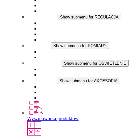
Wentylator z filtrem
Akcesoria
REGULACJA
Show submenu for REGULACJA
Termostaty
Higrostaty
Higrotermostaty
Aplikacje DC
POMIARY
Show submenu for POMIARY
Produkty IO-Link
Podukty analogowe
OŚWIETLENIE
Show submenu for OŚWIETLENIE
Lampy LED do szaf elektrycznych
Aplikacje DC
AKCESORIA
Show submenu for AKCESORIA
Gniazda serwisowe
Wkłady wyrównujące ciśnienie
Inne akcesoria
Wyszukiwarka produktów