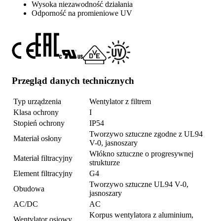
Wysoka niezawodność działania
Odporność na promieniowe UV
Przegląd danych technicznych
Typ urządzenia
Wentylator z filtrem
Klasa ochrony
I
Stopień ochrony
IP54
Tworzywo sztuczne zgodne z UL94
Materiał osłony
V-0, jasnoszary
Włókno sztuczne o progresywnej
Materiał filtracyjny
strukturze
Element filtracyjny
G4
Tworzywo sztuczne UL94 V-0,
Obudowa
jasnoszary
AC/DC
AC
Korpus wentylatora z aluminium,
Wentylator osiowy