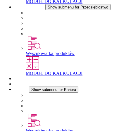
MODUŁ DO KALKULACJI
Przedsiębiostwo
Show submenu for Przedsiębiostwo
O firmie STEGO
Odpowiedzialność
Zgodnosc
Historia
Lokalizacje
Wyszukiwarka produktów
MODUŁ DO KALKULACJI
Dokumenty do pobrania
Aktualności
Kariera
Show submenu for Kariera
Kariera w STEGO
Praca w Stego
Uczniowie
Studenci
Wyszukiwarka produktów