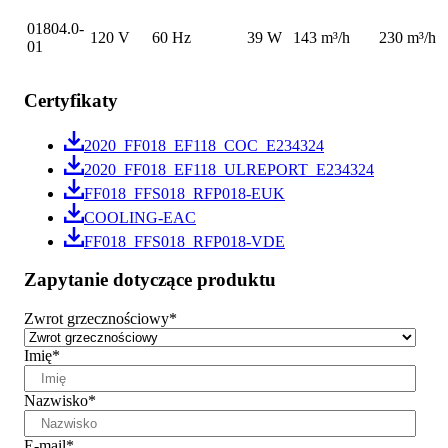
01804.0-
120 V
60 Hz
39 W
143 m³/h
230 m³/h
01
Certyfikaty
2020_FF018_EF118_COC_E234324
2020_FF018_EF118_ULREPORT_E234324
FF018_FFS018_RFP018-EUK
COOLING-EAC
FF018_FFS018_RFP018-VDE
Zapytanie dotyczące produktu
Zwrot grzecznościowy
*
Imię
*
Nazwisko
*
E-mail
*