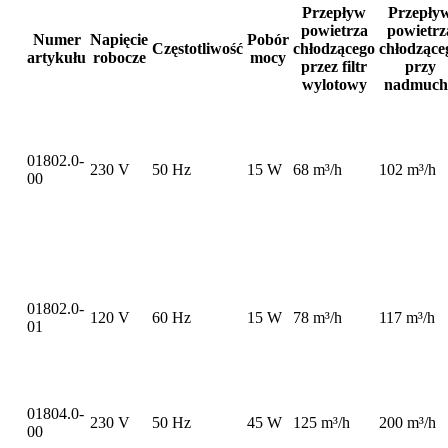
Przepływ
Przepły
powietrza
powietrz
Numer
Napięcie
Pobór
Częstotliwość
chłodzącego
chłodzące
artykułu
robocze
mocy
przez filtr
przy
wylotowy
nadmuch
01802.0-
230 V
50 Hz
15 W
68 m³/h
102 m³/h
00
01802.0-
120 V
60 Hz
15 W
78 m³/h
117 m³/h
01
01804.0-
230 V
50 Hz
45 W
125 m³/h
200 m³/h
00