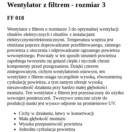
Wentylator z filtrem - rozmiar 3
FF 018
Wentylator z filtrem o rozmiarze 3 do optymalnej wentylacji
obudów elektrycznych i obudów z instalacjami
elektrycznymi/elektronicznymi. Temperatura wnętrza jest
obniżana poprzez doprowadzanie przefiltrowanego, zimnego
powietrza z otoczenia i odprowadzanie ogrzanego powietrza
wewnętrznego. Powstały w ten sposób strumień powietrza
zapobiega tworzeniu się gniazd ciepła i stycznik chroni
komponenty przed przegrzaniem. Dzięki czterem
zintegrowanym, cichym wentylatorom osiowym, ten
wentylator z filtrem osiąga szczególnie wysoką, równomierną
cyrkulację powietrza, a tym samym oferuje wysoką
niezawodność działania przy bardzo małej głębokości
montażu. Ten wentylator z filtrem jest przeznaczony do użytku
wewnątrz pomieszczeń. Tworzywo sztuczne użyte do
produkcji maski jest wysoce odporne na promieniowe UV.
Cichy w działaniu, łatwy w konserwacji
Mała głębokość montażu
Wysoka przepustowość powietrza
Jednolita cyrkulacja powietrza