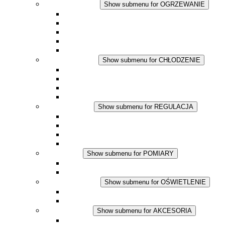
OGRZEWANIE
Show submenu for OGRZEWANIE
Ogrzewacze konwekcyjne
Dmuchawy grzewcze
Aplikacje DC
Zintegrowany termostat
Touchsafe
CHŁODZENIE
Show submenu for CHŁODZENIE
Wentylator z filtrem plus AC
Wentylator z filtrem plus DC
Wentylator z filtrem
Akcesoria
REGULACJA
Show submenu for REGULACJA
Termostaty
Higrostaty
Higrotermostaty
Aplikacje DC
POMIARY
Show submenu for POMIARY
Produkty IO-Link
Podukty analogowe
OŚWIETLENIE
Show submenu for OŚWIETLENIE
Lampy LED do szaf elektrycznych
Aplikacje DC
AKCESORIA
Show submenu for AKCESORIA
Gniazda serwisowe