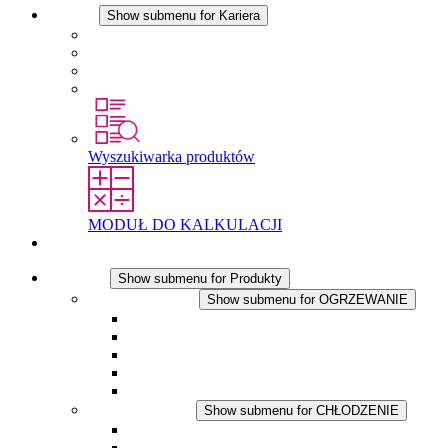
Kariera
Show submenu for Kariera
Kariera w STEGO
Praca w Stego
Uczniowie
Studenci
Wyszukiwarka produktów
MODUŁ DO KALKULACJI
Kontakt
Produkty
Show submenu for Produkty
OGRZEWANIE
Show submenu for OGRZEWANIE
Ogrzewacze konwekcyjne
Dmuchawy grzewcze
Aplikacje DC
Zintegrowany termostat
Touchsafe
CHŁODZENIE
Show submenu for CHŁODZENIE
Wentylator z filtrem plus AC
Wentylator z filtrem plus DC