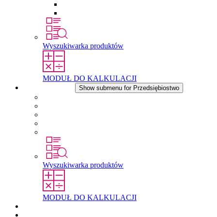
Wkłady wyrównujące ciśnienie
Inne akcesoria
Wyszukiwarka produktów
MODUŁ DO KALKULACJI
Przedsiębiostwo
Show submenu for Przedsiębiostwo
O firmie STEGO
Odpowiedzialność
Zgodnosc
Historia
Lokalizacje
Wyszukiwarka produktów
MODUŁ DO KALKULACJI
Dokumenty do pobrania
Aktualności