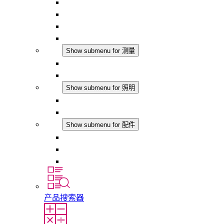
恒温器
恒湿器
温湿度控制器
DC 应用
测量
Show submenu for 测量
IO-Link 产品
模拟产品
照明
Show submenu for 照明
LED机柜灯
DC 应用
配件
Show submenu for 配件
插座
压力补偿元件
其他配件
产品搜索器