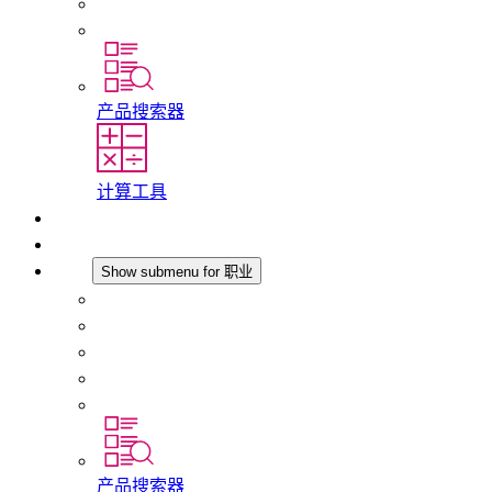
历史
分支机构
产品搜索器
计算工具
下载
最新消息
职业
Show submenu for 职业
在 STEGO 工作
在 STEGO 的工作
初入职场者和经验丰富的专业人员
培训
实习和毕业论文
产品搜索器