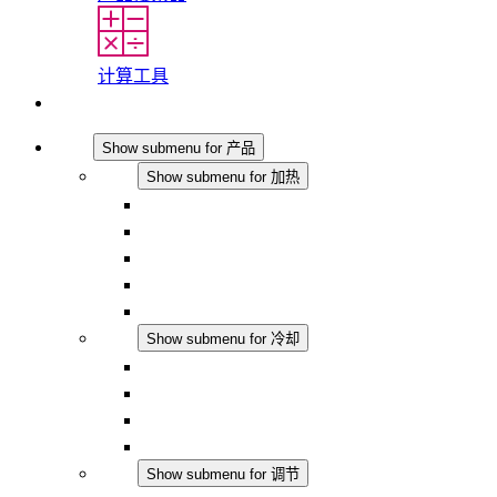
计算工具
联系我们
产品
Show submenu for 产品
加热
Show submenu for 加热
对流式加热器
半导体风扇加热器
DC 应用
集成式调控
触摸安全
冷却
Show submenu for 冷却
过滤风扇 Plus AC
过滤风扇 Plus DC
过滤风扇
配件
调节
Show submenu for 调节