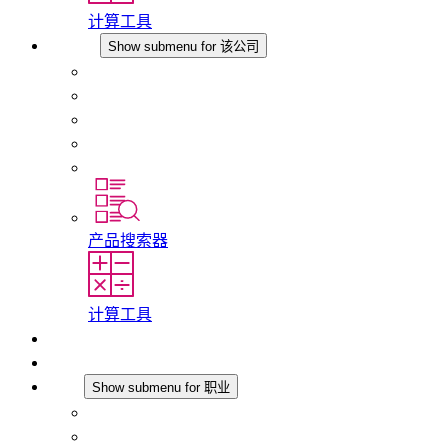
计算工具
该公司
Show submenu for 该公司
关于 STEGO
责任
合规性
历史
分支机构
产品搜索器
计算工具
下载
最新消息
职业
Show submenu for 职业
在 STEGO 工作
在 STEGO 的工作