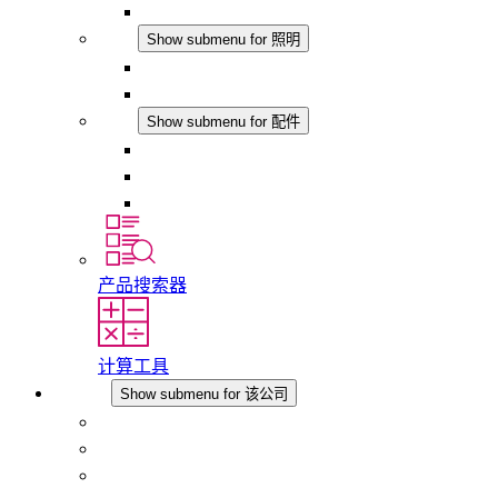
模拟产品
照明
Show submenu for 照明
LED机柜灯
DC 应用
配件
Show submenu for 配件
插座
压力补偿元件
其他配件
产品搜索器
计算工具
该公司
Show submenu for 该公司
关于 STEGO
责任
合规性