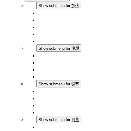
加热
Show submenu for 加热
对流式加热器
半导体风扇加热器
DC 应用
集成式调控
触摸安全
冷却
Show submenu for 冷却
过滤风扇 Plus AC
过滤风扇 Plus DC
过滤风扇
配件
调节
Show submenu for 调节
恒温器
恒湿器
温湿度控制器
DC 应用
测量
Show submenu for 测量
IO-Link 产品