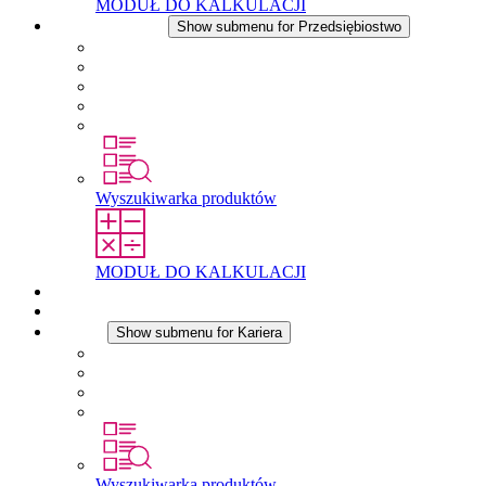
MODUŁ DO KALKULACJI
Przedsiębiostwo
Show submenu for Przedsiębiostwo
O firmie STEGO
Odpowiedzialność
Zgodnosc
Historia
Lokalizacje
Wyszukiwarka produktów
MODUŁ DO KALKULACJI
Dokumenty do pobrania
Aktualności
Kariera
Show submenu for Kariera
Kariera w STEGO
Praca w Stego
Uczniowie
Studenci
Wyszukiwarka produktów