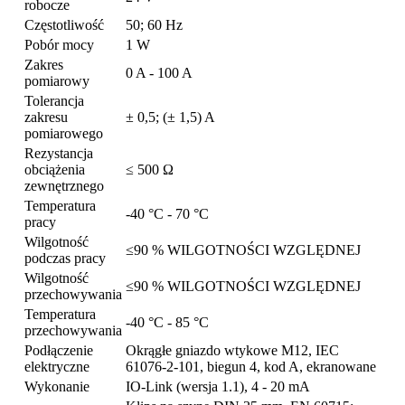
robocze
Częstotliwość
50; 60 Hz
Pobór mocy
1 W
Zakres
0 A - 100 A
pomiarowy
Tolerancja
zakresu
± 0,5; (± 1,5) A
pomiarowego
Rezystancja
obciążenia
≤ 500 Ω
zewnętrznego
Temperatura
-40 °C - 70 °C
pracy
Wilgotność
≤90 % WILGOTNOŚCI WZGLĘDNEJ
podczas pracy
Wilgotność
≤90 % WILGOTNOŚCI WZGLĘDNEJ
przechowywania
Temperatura
-40 °C - 85 °C
przechowywania
Podłączenie
Okrągłe gniazdo wtykowe M12, IEC
elektryczne
61076-2-101, biegun 4, kod A, ekranowane
Wykonanie
IO-Link (wersja 1.1), 4 - 20 mA