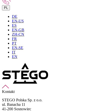
PL
DE
EN-US
ES
EN-GB
ZH-CN
FR
PT
EN-SE
IT
EN
Kontakt
STEGO Polska Sp. z o.o.
ul. Banacha 11
41-200 Sosnowiec