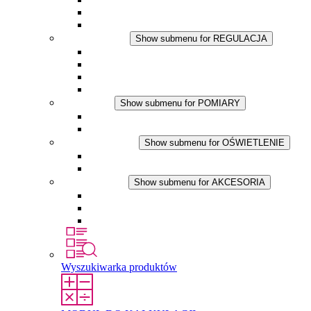
Wentylator z filtrem
Akcesoria
REGULACJA
Show submenu for REGULACJA
Termostaty
Higrostaty
Higrotermostaty
Aplikacje DC
POMIARY
Show submenu for POMIARY
Produkty IO-Link
Podukty analogowe
OŚWIETLENIE
Show submenu for OŚWIETLENIE
Lampy LED do szaf elektrycznych
Aplikacje DC
AKCESORIA
Show submenu for AKCESORIA
Gniazda serwisowe
Wkłady wyrównujące ciśnienie
Inne akcesoria
Wyszukiwarka produktów