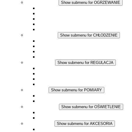
OGRZEWANIE
Show submenu for OGRZEWANIE
Ogrzewacze konwekcyjne
Dmuchawy grzewcze
Aplikacje DC
Zintegrowany termostat
Touchsafe
CHŁODZENIE
Show submenu for CHŁODZENIE
Wentylator z filtrem plus AC
Wentylator z filtrem plus DC
Wentylator z filtrem
Akcesoria
REGULACJA
Show submenu for REGULACJA
Termostaty
Higrostaty
Higrotermostaty
Aplikacje DC
POMIARY
Show submenu for POMIARY
Produkty IO-Link
Podukty analogowe
OŚWIETLENIE
Show submenu for OŚWIETLENIE
Lampy LED do szaf elektrycznych
Aplikacje DC
AKCESORIA
Show submenu for AKCESORIA
Gniazda serwisowe