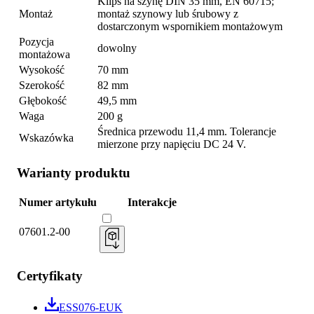
Klips na szynę DIN 35 mm, EN 60715;
Montaż
montaż szynowy lub śrubowy z
dostarczonym wspornikiem montażowym
Pozycja
dowolny
montażowa
Wysokość
70 mm
Szerokość
82 mm
Głębokość
49,5 mm
Waga
200 g
Średnica przewodu 11,4 mm. Tolerancje
Wskazówka
mierzone przy napięciu DC 24 V.
Warianty produktu
Numer artykułu
Interakcje
07601.2-00
Certyfikaty
ESS076-EUK