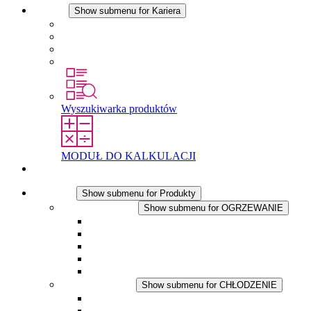
Kariera
Show submenu for Kariera
Kariera w STEGO
Praca w Stego
Uczniowie
Studenci
Wyszukiwarka produktów
MODUŁ DO KALKULACJI
Kontakt
Produkty
Show submenu for Produkty
OGRZEWANIE
Show submenu for OGRZEWANIE
Ogrzewacze konwekcyjne
Dmuchawy grzewcze
Aplikacje DC
Zintegrowany termostat
Touchsafe
CHŁODZENIE
Show submenu for CHŁODZENIE
Wentylator z filtrem plus AC
Wentylator z filtrem plus DC