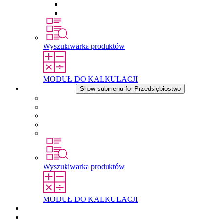
Wkłady wyrównujące ciśnienie
Inne akcesoria
Wyszukiwarka produktów
MODUŁ DO KALKULACJI
Przedsiębiostwo
Show submenu for Przedsiębiostwo
O firmie STEGO
Odpowiedzialność
Zgodnosc
Historia
Lokalizacje
Wyszukiwarka produktów
MODUŁ DO KALKULACJI
Dokumenty do pobrania
Aktualności