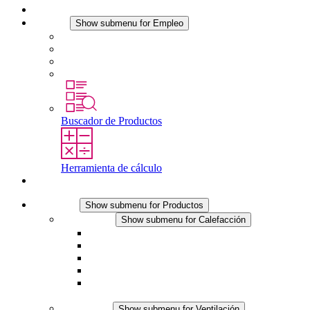
Noticias
Empleo
Show submenu for Empleo
Empleo en STEGO
Trabajar en STEGO
Profesionales con experiencia
Prácticas y tesis final
Buscador de Productos
Herramienta de cálculo
Contacto
Productos
Show submenu for Productos
Calefacción
Show submenu for Calefacción
Resistencias calefactoras por convección
Resistencias calefactoras con ventilación
Línea DC
Termostato o higrostato integrado
Resistencias calefactoras con carcasa segura al
tacto
Ventilación
Show submenu for Ventilación