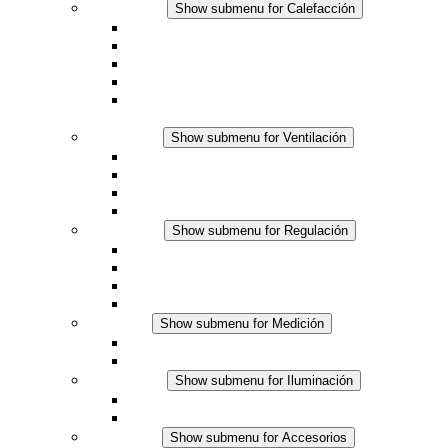
Calefacción
Show submenu for Calefacción
Resistencias calefactoras por convección
Resistencias calefactoras con ventilación
Línea DC
Termostato o higrostato integrado
Resistencias calefactoras con carcasa segura al
tacto
Ventilación
Show submenu for Ventilación
Ventiladores con filtro plus (AC)
Ventiladores con filtro plus (DC)
Ventiladores con filtro
Accesorios
Regulación
Show submenu for Regulación
Termostatos
Higrostatos
Higrotermostatos
Línea DC
Medición
Show submenu for Medición
Productos IO-Link
Productos analógicos
Iluminación
Show submenu for Iluminación
Luminarias LED para envolventes
Línea DC
Accesorios
Show submenu for Accesorios