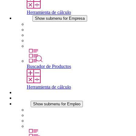
Herramienta de cálculo
Empresa
Show submenu for Empresa
Acerca de STEGO
Responsabilidad
Conformidad
Historia
Localizaciones
Buscador de Productos
Herramienta de cálculo
Descargas
Noticias
Empleo
Show submenu for Empleo
Empleo en STEGO
Trabajar en STEGO
Profesionales con experiencia
Prácticas y tesis final