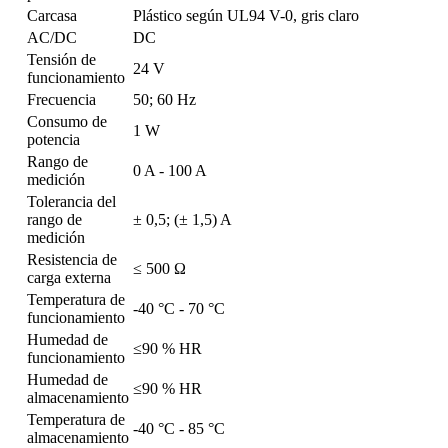
Carcasa
Plástico según UL94 V-0, gris claro
AC/DC
DC
Tensión de
24 V
funcionamiento
Frecuencia
50; 60 Hz
Consumo de
1 W
potencia
Rango de
0 A - 100 A
medición
Tolerancia del
rango de
± 0,5; (± 1,5) A
medición
Resistencia de
≤ 500 Ω
carga externa
Temperatura de
-40 °C - 70 °C
funcionamiento
Humedad de
≤90 % HR
funcionamiento
Humedad de
≤90 % HR
almacenamiento
Temperatura de
-40 °C - 85 °C
almacenamiento