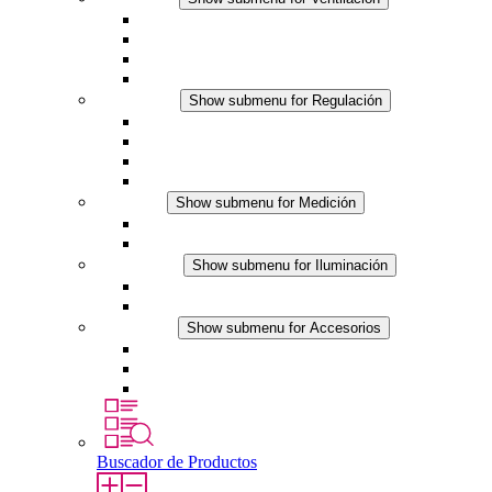
Ventiladores con filtro plus (AC)
Ventiladores con filtro plus (DC)
Ventiladores con filtro
Accesorios
Regulación
Show submenu for Regulación
Termostatos
Higrostatos
Higrotermostatos
Línea DC
Medición
Show submenu for Medición
Productos IO-Link
Productos analógicos
Iluminación
Show submenu for Iluminación
Luminarias LED para envolventes
Línea DC
Accesorios
Show submenu for Accesorios
Tomas de corriente
Dispositivos compensadores de presión
Otros accesorios
Buscador de Productos