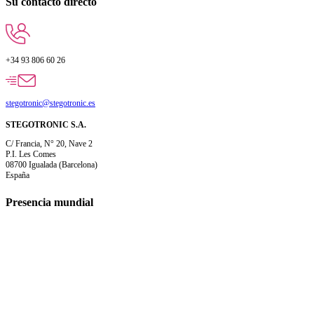
Su contacto directo
+34 93 806 60 26
stegotronic@stegotronic.es
STEGOTRONIC S.A.
C/ Francia, N° 20, Nave 2
P.I. Les Comes
08700 Igualada (Barcelona)
España
Presencia mundial