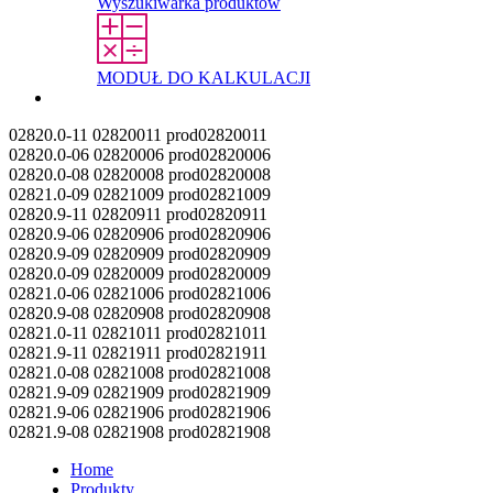
Wyszukiwarka produktów
MODUŁ DO KALKULACJI
Kontakt
02820.0-11
02820011
prod02820011
02820.0-06
02820006
prod02820006
02820.0-08
02820008
prod02820008
02821.0-09
02821009
prod02821009
02820.9-11
02820911
prod02820911
02820.9-06
02820906
prod02820906
02820.9-09
02820909
prod02820909
02820.0-09
02820009
prod02820009
02821.0-06
02821006
prod02821006
02820.9-08
02820908
prod02820908
02821.0-11
02821011
prod02821011
02821.9-11
02821911
prod02821911
02821.0-08
02821008
prod02821008
02821.9-09
02821909
prod02821909
02821.9-06
02821906
prod02821906
02821.9-08
02821908
prod02821908
Home
Produkty