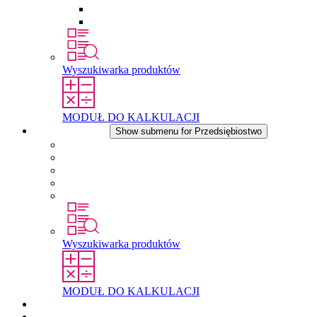
Wkłady wyrównujące ciśnienie
Inne akcesoria
Wyszukiwarka produktów
MODUŁ DO KALKULACJI
Przedsiębiostwo
Show submenu for Przedsiębiostwo
O firmie STEGO
Odpowiedzialność
Zgodnosc
Historia
Lokalizacje
Wyszukiwarka produktów
MODUŁ DO KALKULACJI
Dokumenty do pobrania
Aktualności