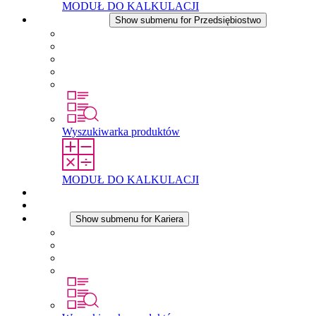
MODUŁ DO KALKULACJI
Przedsiębiostwo
Show submenu for Przedsiębiostwo
O firmie STEGO
Odpowiedzialność
Zgodnosc
Historia
Lokalizacje
Wyszukiwarka produktów
MODUŁ DO KALKULACJI
Dokumenty do pobrania
Aktualności
Kariera
Show submenu for Kariera
Kariera w STEGO
Praca w Stego
Uczniowie
Studenci