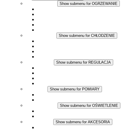
OGRZEWANIE
Show submenu for OGRZEWANIE
Ogrzewacze konwekcyjne
Dmuchawy grzewcze
Aplikacje DC
Zintegrowany termostat
Touchsafe
CHŁODZENIE
Show submenu for CHŁODZENIE
Wentylator z filtrem plus AC
Wentylator z filtrem plus DC
Wentylator z filtrem
Akcesoria
REGULACJA
Show submenu for REGULACJA
Termostaty
Higrostaty
Higrotermostaty
Aplikacje DC
POMIARY
Show submenu for POMIARY
Produkty IO-Link
Podukty analogowe
OŚWIETLENIE
Show submenu for OŚWIETLENIE
Lampy LED do szaf elektrycznych
Aplikacje DC
AKCESORIA
Show submenu for AKCESORIA
Gniazda serwisowe