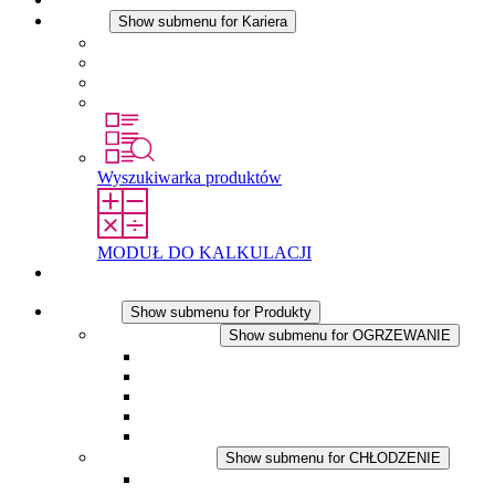
Kariera
Show submenu for Kariera
Kariera w STEGO
Praca w Stego
Uczniowie
Studenci
Wyszukiwarka produktów
MODUŁ DO KALKULACJI
Kontakt
Produkty
Show submenu for Produkty
OGRZEWANIE
Show submenu for OGRZEWANIE
Ogrzewacze konwekcyjne
Dmuchawy grzewcze
Aplikacje DC
Zintegrowany termostat
Touchsafe
CHŁODZENIE
Show submenu for CHŁODZENIE
Wentylator z filtrem plus AC