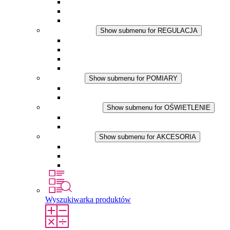
Wentylator z filtrem plus DC
Wentylator z filtrem
Akcesoria
REGULACJA
Show submenu for REGULACJA
Termostaty
Higrostaty
Higrotermostaty
Aplikacje DC
POMIARY
Show submenu for POMIARY
Produkty IO-Link
Podukty analogowe
OŚWIETLENIE
Show submenu for OŚWIETLENIE
Lampy LED do szaf elektrycznych
Aplikacje DC
AKCESORIA
Show submenu for AKCESORIA
Gniazda serwisowe
Wkłady wyrównujące ciśnienie
Inne akcesoria
Wyszukiwarka produktów