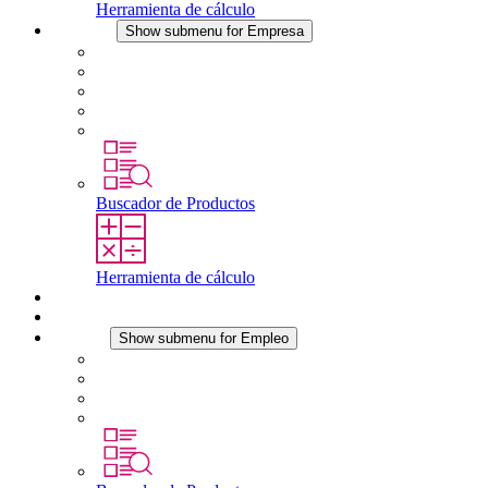
Herramienta de cálculo
Empresa
Show submenu for Empresa
Acerca de STEGO
Responsabilidad
Conformidad
Historia
Localizaciones
Buscador de Productos
Herramienta de cálculo
Descargas
Noticias
Empleo
Show submenu for Empleo
Empleo en STEGO
Trabajar en STEGO
Profesionales con experiencia
Prácticas y tesis final