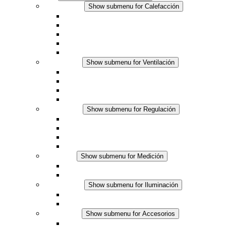
Calefacción
Show submenu for Calefacción
Resistencias calefactoras por convección
Resistencias calefactoras con ventilación
Línea DC
Termostato o higrostato integrado
Resistencias calefactoras con carcasa segura al tact
Ventilación
Show submenu for Ventilación
Ventiladores con filtro plus (AC)
Ventiladores con filtro plus (DC)
Ventiladores con filtro
Accesorios
Regulación
Show submenu for Regulación
Termostatos
Higrostatos
Higrotermostatos
Línea DC
Medición
Show submenu for Medición
Productos IO-Link
Productos analógicos
Iluminación
Show submenu for Iluminación
Luminarias LED para envolventes
Línea DC
Accesorios
Show submenu for Accesorios
Tomas de corriente