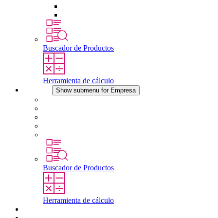
Dispositivos compensadores de presión
Otros accesorios
Buscador de Productos
Herramienta de cálculo
Empresa
Show submenu for Empresa
Acerca de STEGO
Responsabilidad
Conformidad
Historia
Localizaciones
Buscador de Productos
Herramienta de cálculo
Descargas
Noticias