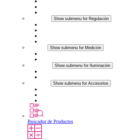
Ventiladores con filtro plus (DC)
Ventiladores con filtro
Accesorios
Regulación
Show submenu for Regulación
Termostatos
Higrostatos
Higrotermostatos
Línea DC
Medición
Show submenu for Medición
Productos IO-Link
Productos analógicos
Iluminación
Show submenu for Iluminación
Luminarias LED para envolventes
Línea DC
Accesorios
Show submenu for Accesorios
Tomas de corriente
Dispositivos compensadores de presión
Otros accesorios
Buscador de Productos