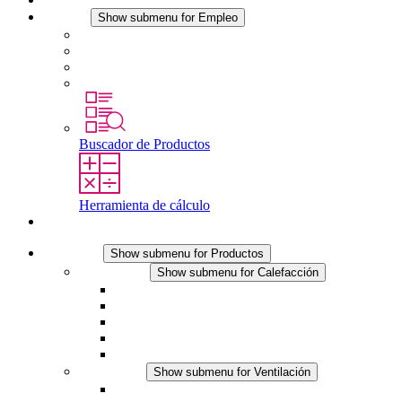
Empleo
Show submenu for Empleo
Empleo en STEGO
Trabajar en STEGO
Profesionales con experiencia
Prácticas y tesis final
Buscador de Productos
Herramienta de cálculo
Contacto
Productos
Show submenu for Productos
Calefacción
Show submenu for Calefacción
Resistencias calefactoras por convección
Resistencias calefactoras con ventilación
Línea DC
Termostato o higrostato integrado
Resistencias calefactoras con carcasa segura al tact
Ventilación
Show submenu for Ventilación
Ventiladores con filtro plus (AC)