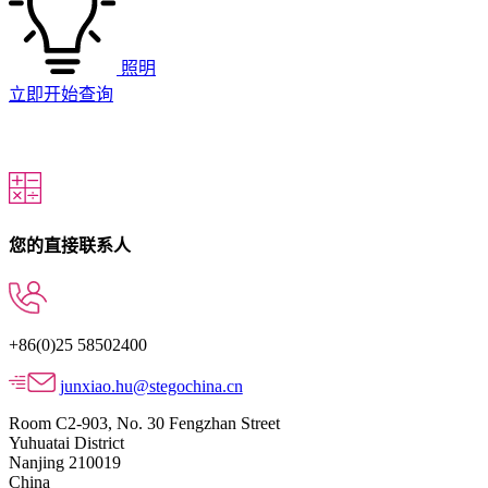
照明
立即开始查询
您的直接联系人
+86(0)25 58502400
junxiao.hu@stegochina.cn
Room C2-903, No. 30 Fengzhan Street
Yuhuatai District
Nanjing 210019
China