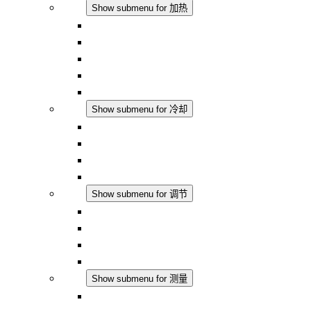
加热
Show submenu for 加热
对流式加热器
半导体风扇加热器
DC 应用
集成式调控
触摸安全
冷却
Show submenu for 冷却
过滤风扇 Plus AC
过滤风扇 Plus DC
过滤风扇
配件
调节
Show submenu for 调节
恒温器
恒湿器
温湿度控制器
DC 应用
测量
Show submenu for 测量
IO-Link 产品