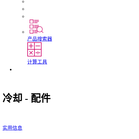
初入职场者和经验丰富的专业人员
培训
实习和毕业论文
产品搜索器
计算工具
联系我们
冷却 - 配件
实用信息