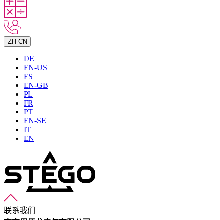
ZH-CN
DE
EN-US
ES
EN-GB
PL
FR
PT
EN-SE
IT
EN
联系我们