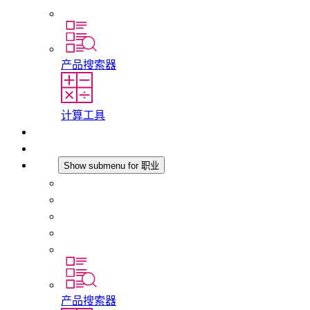
分支机构
产品搜索器
计算工具
下载
最新消息
职业
Show submenu for 职业
在 STEGO 工作
在 STEGO 的工作
初入职场者和经验丰富的专业人员
培训
实习和毕业论文
产品搜索器