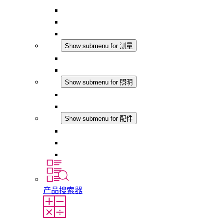
恒湿器
温湿度控制器
DC 应用
测量
Show submenu for 测量
IO-Link 产品
模拟产品
照明
Show submenu for 照明
LED机柜灯
DC 应用
配件
Show submenu for 配件
插座
压力补偿元件
其他配件
产品搜索器