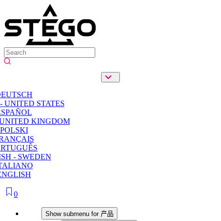
DEUTSCH
- UNITED STATES
ESPAÑOL
 UNITED KINGDOM
POLSKI
RANÇAIS
ORTUGUÊS
SH - SWEDEN
TALIANO
ENGLISH
0
产品
Show submenu for 产品