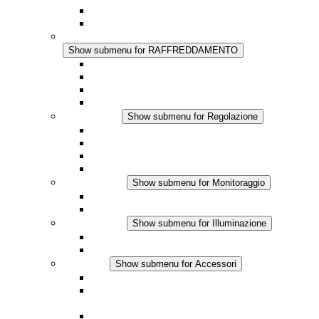
Regolazione Integrata
Touchsafe
RAFFREDDAMENTO
Show submenu for RAFFREDDAMENTO
Ventilatore con filtro Plus AC
Ventilatore con filtro Plus DC
Ventilatore con filtro
Accessori
Regolazione
Show submenu for Regolazione
Termostati
Igrostati
Higrotermostati
Applicazione DC
Monitoraggio
Show submenu for Monitoraggio
Prodotti IO-Link
Prodotti analogici
Illuminazione
Show submenu for Illuminazione
Lampada LED per quadri elettrici
Applicazioni in DC
Accessori
Show submenu for Accessori
Presa elettrica
Raccordo filettato per la compensazione della
pressione
Altri accessori