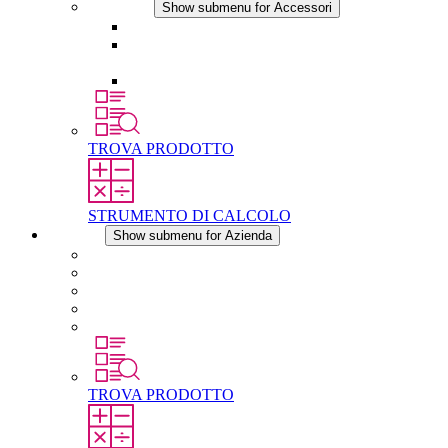
Accessori
Show submenu for Accessori
Presa elettrica
Raccordo filettato per la compensazione della
pressione
Altri accessori
TROVA PRODOTTO
STRUMENTO DI CALCOLO
Azienda
Show submenu for Azienda
Informazioni su STEGO
Responsabilità
Conformita
Storia
STEGO nel mondo
TROVA PRODOTTO