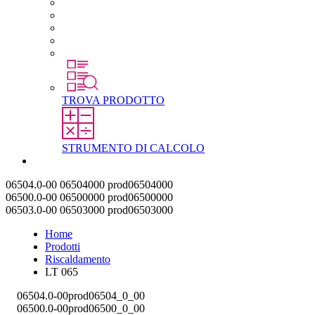
Carriera in STEGO
Lavorare in STEGO
Laureati e professionisti esperti
Tirocini
Per gli studenti
TROVA PRODOTTO
STRUMENTO DI CALCOLO
Contatti
06504.0-00
06504000
prod06504000
06500.0-00
06500000
prod06500000
06503.0-00
06503000
prod06503000
Home
Prodotti
Riscaldamento
LT 065
06504.0-00
prod06504_0_00
06500.0-00
prod06500_0_00