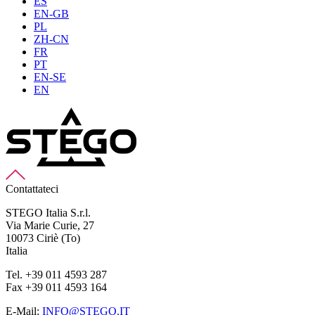
ES
EN-GB
PL
ZH-CN
FR
PT
EN-SE
EN
Contattateci
STEGO Italia S.r.l.
Via Marie Curie, 27
10073 Ciriè (To)
Italia
Tel. +39 011 4593 287
Fax +39 011 4593 164
E-Mail:
INFO@STEGO.IT