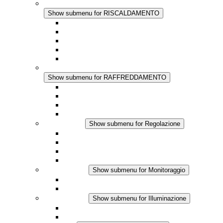
RISCALDAMENTO
Show submenu for RISCALDAMENTO
Riscaldatori a Convezione
Termoventilatori
Applicazioni in Corrente Continua
Regolazione Integrata
Touchsafe
RAFFREDDAMENTO
Show submenu for RAFFREDDAMENTO
Ventilatore con filtro Plus AC
Ventilatore con filtro Plus DC
Ventilatore con filtro
Accessori
Regolazione
Show submenu for Regolazione
Termostati
Igrostati
Higrotermostati
Applicazione DC
Monitoraggio
Show submenu for Monitoraggio
Prodotti IO-Link
Prodotti analogici
Illuminazione
Show submenu for Illuminazione
Lampada LED per quadri elettrici
Applicazioni in DC