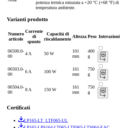
potenza termica misurata a +20 °C (+68 °F) di
temperatura ambiente.
Varianti prodotto
Corrente
Numero
Capacità di
di
Altezza
Peso
Interazioni
articolo
riscaldamento
spunto
06500.0-
101
400
4 A
50 W
00
mm
g
06503.0-
161
750
6 A
100 W
00
mm
g
06504.0-
161
750
8 A
150 W
00
mm
g
Certificati
LP165-LT_LTF065-UL
LP165-LPS164-LT065-LTF065-LTS064-EAC