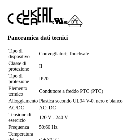
Panoramica dati tecnici
Tipo di
Convogliatori; Touchsafe
dispositivo
Classe di
II
protezione
Tipo di
IP20
protezione
Elemento
Conduttore a freddo PTC (PTC)
termico
Alloggiamento
Plastica secondo UL94 V-0, nero e bianco
AC/DC
AC; DC
Tensione di
120 V - 240 V
esercizio
Frequenza
50;60 Hz
Temperatura
della
< + 80 °C