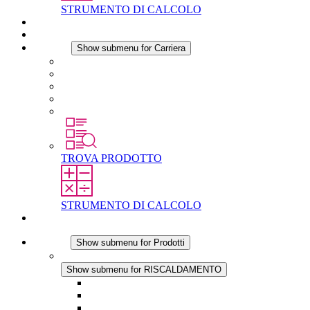
STRUMENTO DI CALCOLO
Download
Notizie
Carriera
Show submenu for Carriera
Carriera in STEGO
Lavorare in STEGO
Laureati e professionisti esperti
Tirocini
Per gli studenti
TROVA PRODOTTO
STRUMENTO DI CALCOLO
Contatti
Prodotti
Show submenu for Prodotti
RISCALDAMENTO
Show submenu for RISCALDAMENTO
Riscaldatori a Convezione
Termoventilatori
Applicazioni in Corrente Continua