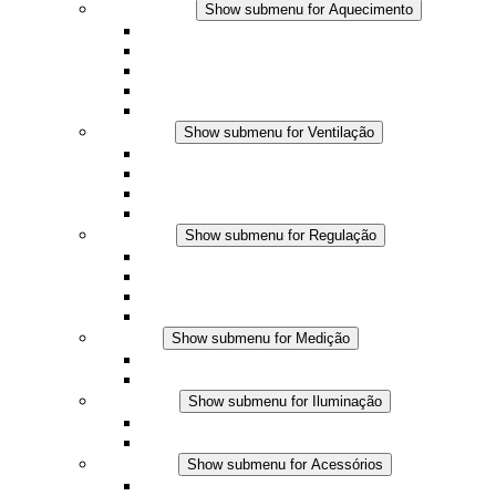
Aquecimento
Show submenu for Aquecimento
Aquecedores por convecção
Aquecedores com ventilador
Aplicações DC
Controle integrado
Seguro ao toque
Ventilação
Show submenu for Ventilação
Ventiladores com filtro plus (AC)
Ventiladores com filtro plus (DC)
Ventiladores com filtro
Acessórios
Regulação
Show submenu for Regulação
Termostatos
Higrostatos
Higrotermostatos
Aplicações DC
Medição
Show submenu for Medição
Produtos IO-Link
Produtos analógicos
Iluminação
Show submenu for Iluminação
Luminárias LED para painel
Aplicações DC
Acessórios
Show submenu for Acessórios
Tomadas