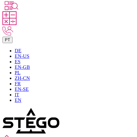
PT
DE
EN-US
ES
EN-GB
PL
ZH-CN
FR
EN-SE
IT
EN