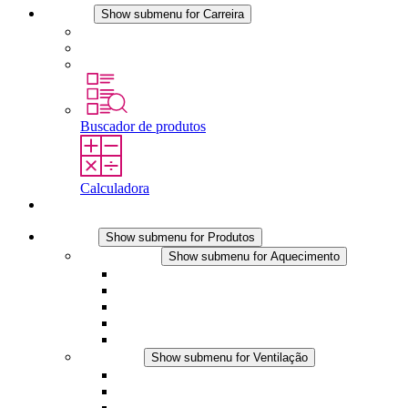
Carreira
Show submenu for Carreira
Carreira na STEGO
Trabalhar na STEGO
Estágios é tese final
Buscador de produtos
Calculadora
Contato
Produtos
Show submenu for Produtos
Aquecimento
Show submenu for Aquecimento
Aquecedores por convecção
Aquecedores com ventilador
Aplicações DC
Controle integrado
Seguro ao toque
Ventilação
Show submenu for Ventilação
Ventiladores com filtro plus (AC)
Ventiladores com filtro plus (DC)
Ventiladores com filtro