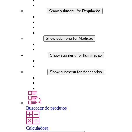
Acessórios
Regulação
Show submenu for Regulação
Termostatos
Higrostatos
Higrotermostatos
Aplicações DC
Medição
Show submenu for Medição
Produtos IO-Link
Produtos analógicos
Iluminação
Show submenu for Iluminação
Luminárias LED para painel
Aplicações DC
Acessórios
Show submenu for Acessórios
Tomadas
Dispositivos de compensação de pressão
Outros acessórios
Buscador de produtos
Calculadora