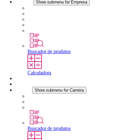
Empresa
Show submenu for Empresa
Sobre a STEGO
Responsabilidade
Conformidade
História
Localidades
Buscador de produtos
Calculadora
Downloads
Notícias
Carreira
Show submenu for Carreira
Carreira na STEGO
Trabalhar na STEGO
Estágios é tese final
Buscador de produtos