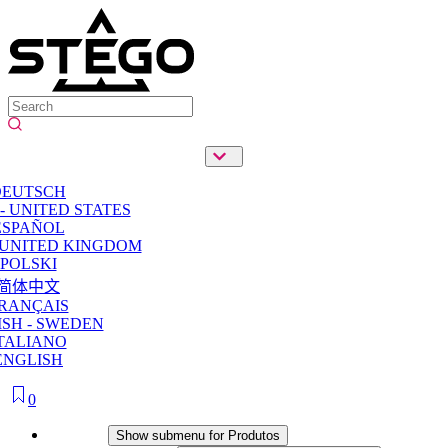
DEUTSCH
- UNITED STATES
ESPAÑOL
 UNITED KINGDOM
POLSKI
简体中文
RANÇAIS
SH - SWEDEN
TALIANO
ENGLISH
0
Produtos
Show submenu for Produtos