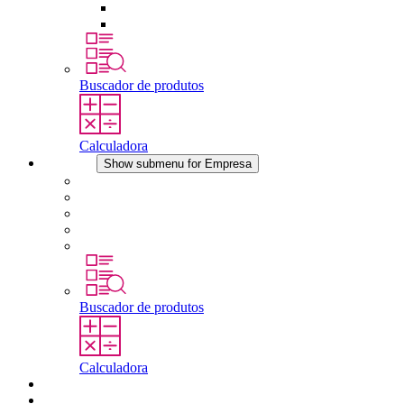
Dispositivos de compensação de pressão
Outros acessórios
Buscador de produtos
Calculadora
Empresa
Show submenu for Empresa
Sobre a STEGO
Responsabilidade
Conformidade
História
Localidades
Buscador de produtos
Calculadora
Downloads
Notícias