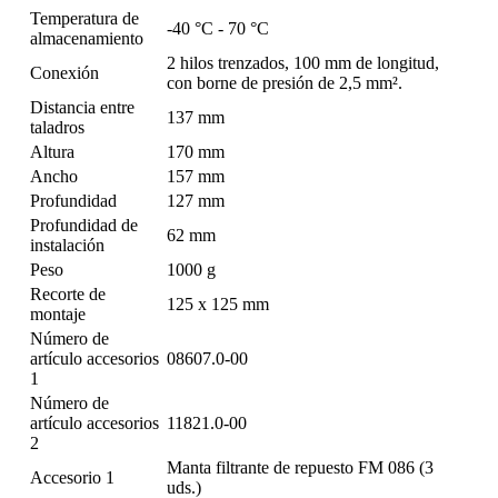
Temperatura de
-40 °C - 70 °C
almacenamiento
2 hilos trenzados, 100 mm de longitud,
Conexión
con borne de presión de 2,5 mm².
Distancia entre
137 mm
taladros
Altura
170 mm
Ancho
157 mm
Profundidad
127 mm
Profundidad de
62 mm
instalación
Peso
1000 g
Recorte de
125 x 125 mm
montaje
Número de
artículo accesorios
08607.0-00
1
Número de
artículo accesorios
11821.0-00
2
Manta filtrante de repuesto FM 086 (3
Accesorio 1
uds.)