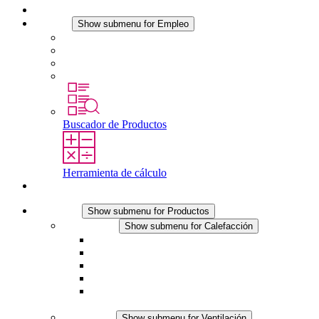
Noticias
Empleo
Show submenu for Empleo
Empleo en STEGO
Trabajar en STEGO
Profesionales con experiencia
Prácticas y tesis final
Buscador de Productos
Herramienta de cálculo
Contacto
Productos
Show submenu for Productos
Calefacción
Show submenu for Calefacción
Resistencias calefactoras por convección
Resistencias calefactoras con ventilación
Línea DC
Termostato o higrostato integrado
Resistencias calefactoras con carcasa segura al
tacto
Ventilación
Show submenu for Ventilación