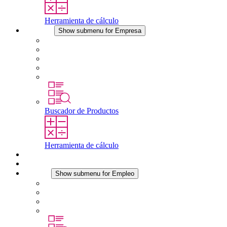
Herramienta de cálculo
Empresa
Show submenu for Empresa
Acerca de STEGO
Responsabilidad
Conformidad
Historia
Localizaciones
Buscador de Productos
Herramienta de cálculo
Descargas
Noticias
Empleo
Show submenu for Empleo
Empleo en STEGO
Trabajar en STEGO
Profesionales con experiencia
Prácticas y tesis final