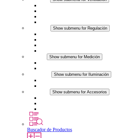
Ventiladores con filtro plus (AC)
Ventiladores con filtro plus (DC)
Ventiladores con filtro
Accesorios
Regulación
Show submenu for Regulación
Termostatos
Higrostatos
Higrotermostatos
Línea DC
Medición
Show submenu for Medición
Productos IO-Link
Productos analógicos
Iluminación
Show submenu for Iluminación
Luminarias LED para envolventes
Línea DC
Accesorios
Show submenu for Accesorios
Tomas de corriente
Dispositivos compensadores de presión
Otros accesorios
Buscador de Productos