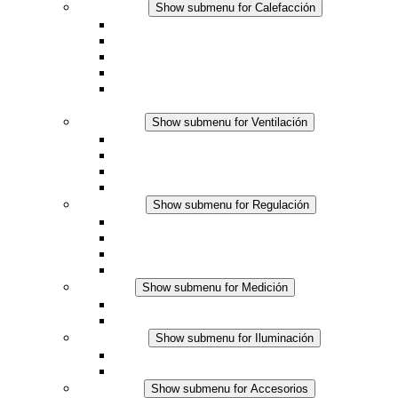
Calefacción
Show submenu for Calefacción
Resistencias calefactoras por convección
Resistencias calefactoras con ventilación
Línea DC
Termostato o higrostato integrado
Resistencias calefactoras con carcasa segura al
tacto
Ventilación
Show submenu for Ventilación
Ventiladores con filtro plus (AC)
Ventiladores con filtro plus (DC)
Ventiladores con filtro
Accesorios
Regulación
Show submenu for Regulación
Termostatos
Higrostatos
Higrotermostatos
Línea DC
Medición
Show submenu for Medición
Productos IO-Link
Productos analógicos
Iluminación
Show submenu for Iluminación
Luminarias LED para envolventes
Línea DC
Accesorios
Show submenu for Accesorios