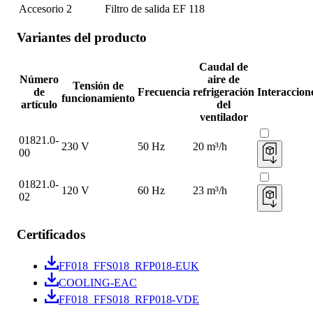
Accesorio 2
Filtro de salida EF 118
Variantes del producto
Caudal de
Número
aire de
Tensión de
de
Frecuencia
refrigeración
Interaccion
funcionamiento
artículo
del
ventilador
01821.0-
230 V
50 Hz
20 m³/h
00
01821.0-
120 V
60 Hz
23 m³/h
02
Certificados
FF018_FFS018_RFP018-EUK
COOLING-EAC
FF018_FFS018_RFP018-VDE