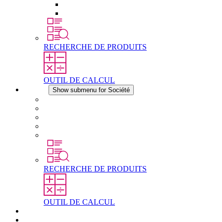
Éléments de compensation de pression
Autres accessoires
RECHERCHE DE PRODUITS
OUTIL DE CALCUL
Société
Show submenu for Société
À propos de STEGO
Responsabilité
Conformité
Histoire
Les sites
RECHERCHE DE PRODUITS
OUTIL DE CALCUL
Téléchargements
Actualités