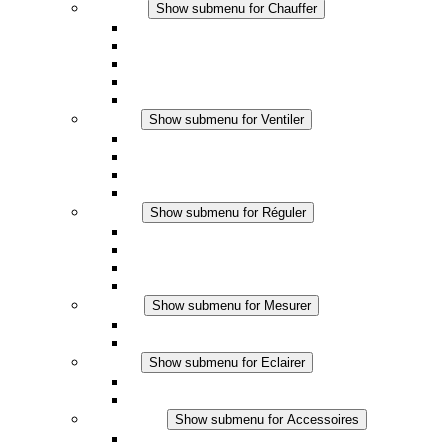
Chauffer
Show submenu for Chauffer
Chauffage par convection
Chauffage par ventilation
Applications DC
Chauffage intégré
Chauffage sécurité tactile
Ventiler
Show submenu for Ventiler
Ventilateur à filtre plus (AC)
Ventilateur à filtre plus (DC)
Ventilateur a filtre
Accessoires
Réguler
Show submenu for Réguler
Thermostats
Hygrostats
Hygrothermostats
Applications DC
Mesurer
Show submenu for Mesurer
Produits IO-Link
Produits analogiques
Eclairer
Show submenu for Eclairer
Eclairage LED
Applications DC
Accessoires
Show submenu for Accessoires
Prise de courant