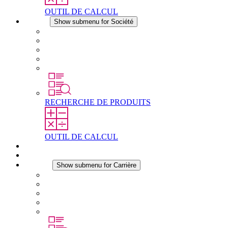
OUTIL DE CALCUL
Société
Show submenu for Société
À propos de STEGO
Responsabilité
Conformité
Histoire
Les sites
RECHERCHE DE PRODUITS
OUTIL DE CALCUL
Téléchargements
Actualités
Carrière
Show submenu for Carrière
Carrière chez STEGO
Travailler chez Stego
Débutants & expérimentés
Stages
Étudiants