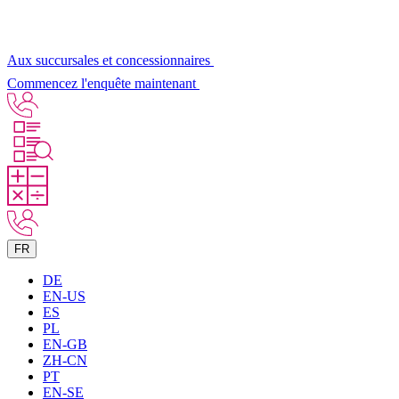
Aux succursales et concessionnaires
Commencez l'enquête maintenant
FR
DE
EN-US
ES
PL
EN-GB
ZH-CN
PT
EN-SE