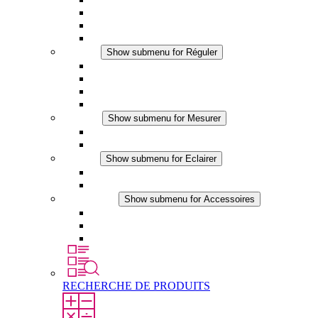
Ventilateur à filtre plus (DC)
Ventilateur a filtre
Accessoires
Réguler
Show submenu for Réguler
Thermostats
Hygrostats
Hygrothermostats
Applications DC
Mesurer
Show submenu for Mesurer
Produits IO-Link
Produits analogiques
Eclairer
Show submenu for Eclairer
Eclairage LED
Applications DC
Accessoires
Show submenu for Accessoires
Prise de courant
Éléments de compensation de pression
Autres accessoires
RECHERCHE DE PRODUITS