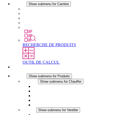
Carrière
Show submenu for Carrière
Carrière chez STEGO
Travailler chez Stego
Débutants & expérimentés
Stages
Étudiants
RECHERCHE DE PRODUITS
OUTIL DE CALCUL
Contact
Produits
Show submenu for Produits
Chauffer
Show submenu for Chauffer
Chauffage par convection
Chauffage par ventilation
Applications DC
Chauffage intégré
Chauffage sécurité tactile
Ventiler
Show submenu for Ventiler
Ventilateur à filtre plus (AC)