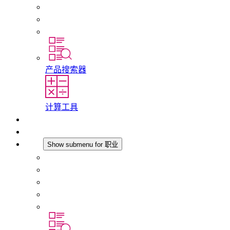
合规性
历史
分支机构
产品搜索器
计算工具
下载
最新消息
职业
Show submenu for 职业
在 STEGO 工作
在 STEGO 的工作
初入职场者和经验丰富的专业人员
培训
实习和毕业论文