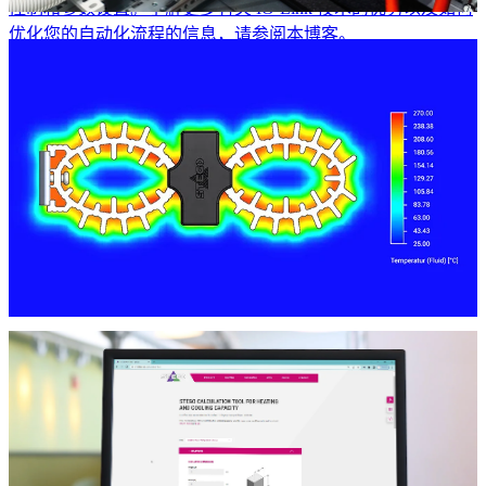
控制和参数设置。了解更多有关 IO-Link 技术的优势以及如何
优化您的自动化流程的信息，请参阅本博客。
博客
使用 IO-Link 电流传感器监测负载峰值
随着各行各业逐步实现数字化，削减成本的创新方法不断涌
现，其中一个重要方法就是能源优化。这一战略的一个重要方
面是密切监控能源需求高的情况。意料之外的用电高峰可能会
导致大量额外支出，尤其是在能源密集型生产环境中。这就是
STEGO 的 ESS 076 智能传感器电流的作用所在。在本文中，
我们将探讨这款配备 IO-Link...
博客
全新外形的围护结构加热系统 - 循环系列
从字面上看，STEGO 是一家知名的外壳加热器供应商。对于
新推出的 Loop 系列紧凑型 PTC 封闭式加热器，我们秉承了久