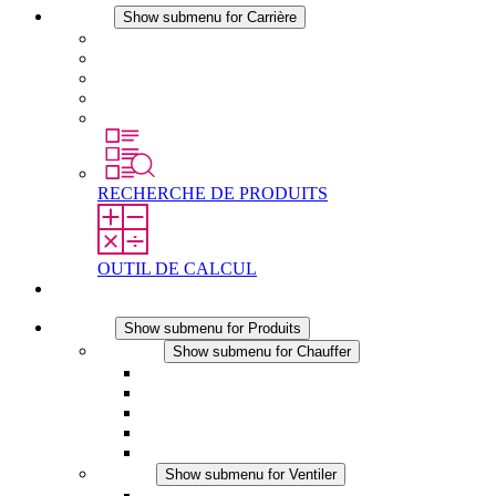
Carrière
Show submenu for Carrière
Carrière chez STEGO
Travailler chez Stego
Débutants & expérimentés
Stages
Étudiants
RECHERCHE DE PRODUITS
OUTIL DE CALCUL
Contact
Produits
Show submenu for Produits
Chauffer
Show submenu for Chauffer
Chauffage par convection
Chauffage par ventilation
Applications DC
Chauffage intégré
Chauffage sécurité tactile
Ventiler
Show submenu for Ventiler
Ventilateur à filtre plus (AC)