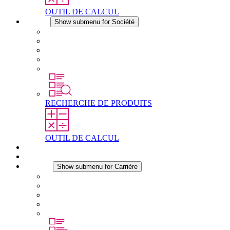
OUTIL DE CALCUL
Société
Show submenu for Société
À propos de STEGO
Responsabilité
Conformité
Histoire
Les sites
RECHERCHE DE PRODUITS
OUTIL DE CALCUL
Téléchargements
Actualités
Carrière
Show submenu for Carrière
Carrière chez STEGO
Travailler chez Stego
Débutants & expérimentés
Stages
Étudiants