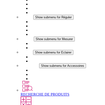
Ventilateur à filtre plus (DC)
Ventilateur a filtre
Accessoires
Réguler
Show submenu for Réguler
Thermostats
Hygrostats
Hygrothermostats
Applications DC
Mesurer
Show submenu for Mesurer
Produits IO-Link
Produits analogiques
Eclairer
Show submenu for Eclairer
Eclairage LED
Applications DC
Accessoires
Show submenu for Accessoires
Prise de courant
Éléments de compensation de pression
Autres accessoires
RECHERCHE DE PRODUITS