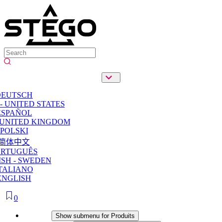
DEUTSCH
- UNITED STATES
ESPAÑOL
 UNITED KINGDOM
POLSKI
简体中文
ORTUGUÊS
SH - SWEDEN
TALIANO
ENGLISH
0
Produits
Show submenu for Produits