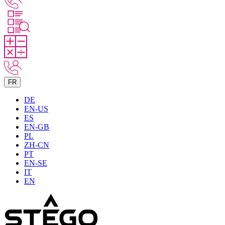
FR
DE
EN-US
ES
EN-GB
PL
ZH-CN
PT
EN-SE
IT
EN