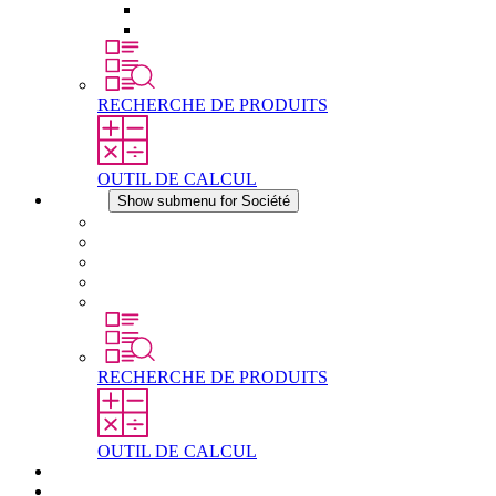
Éléments de compensation de pression
Autres accessoires
RECHERCHE DE PRODUITS
OUTIL DE CALCUL
Société
Show submenu for Société
À propos de STEGO
Responsabilité
Conformité
Histoire
Les sites
RECHERCHE DE PRODUITS
OUTIL DE CALCUL
Téléchargements
Actualités