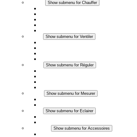
Chauffer
Show submenu for Chauffer
Chauffage par convection
Chauffage par ventilation
Applications DC
Chauffage intégré
Chauffage sécurité tactile
Ventiler
Show submenu for Ventiler
Ventilateur à filtre plus (AC)
Ventilateur à filtre plus (DC)
Ventilateur a filtre
Accessoires
Réguler
Show submenu for Réguler
Thermostats
Hygrostats
Hygrothermostats
Applications DC
Mesurer
Show submenu for Mesurer
Produits IO-Link
Produits analogiques
Eclairer
Show submenu for Eclairer
Eclairage LED
Applications DC
Accessoires
Show submenu for Accessoires
Prise de courant