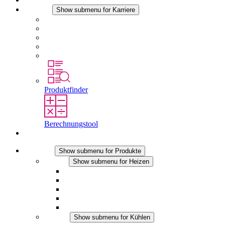
Karriere
Show submenu for Karriere
Karriere bei STEGO
Arbeiten bei Stego
Berufseinsteiger & Erfahrene
Schüler
Studierende
Produktfinder
Berechnungstool
Kontakt
Produkte
Show submenu for Produkte
Heizen
Show submenu for Heizen
Konvektions-Heizgeräte
Heizgebläse
DC Anwendungen
Integrierte Regulierung
Touchsafe
Kühlen
Show submenu for Kühlen