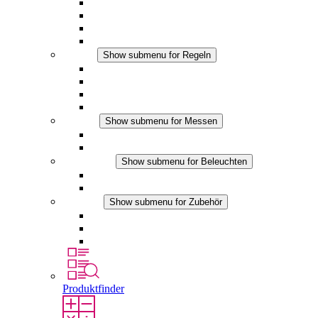
Filterlüfter Plus AC
Filterlüfter Plus DC
Filterlüfter
Zubehör
Regeln
Show submenu for Regeln
Thermostate
Hygrostate
Hygrotherme
DC Anwendungen
Messen
Show submenu for Messen
IO-Link Produkte
Analoge Produkte
Beleuchten
Show submenu for Beleuchten
LED Schaltschrankleuchten
DC Anwendungen
Zubehör
Show submenu for Zubehör
Steckdosen
Druckausgleichselemente
Sonstiges Zubehör
Produktfinder