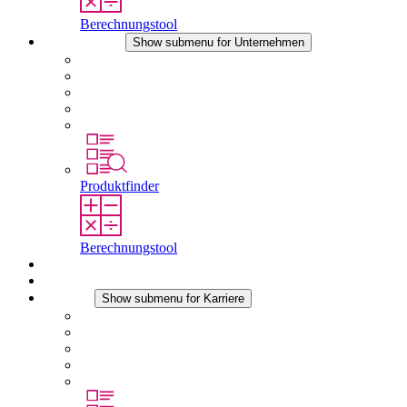
Berechnungstool
Unternehmen
Show submenu for Unternehmen
Über STEGO
Verantwortung
Konformität
Geschichte
Standorte
Produktfinder
Berechnungstool
Downloads
Aktuelles
Karriere
Show submenu for Karriere
Karriere bei STEGO
Arbeiten bei Stego
Berufseinsteiger & Erfahrene
Schüler
Studierende