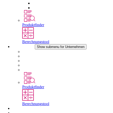
Druckausgleichselemente
Sonstiges Zubehör
Produktfinder
Berechnungstool
Unternehmen
Show submenu for Unternehmen
Über STEGO
Verantwortung
Konformität
Geschichte
Standorte
Produktfinder
Berechnungstool
Downloads
Aktuelles