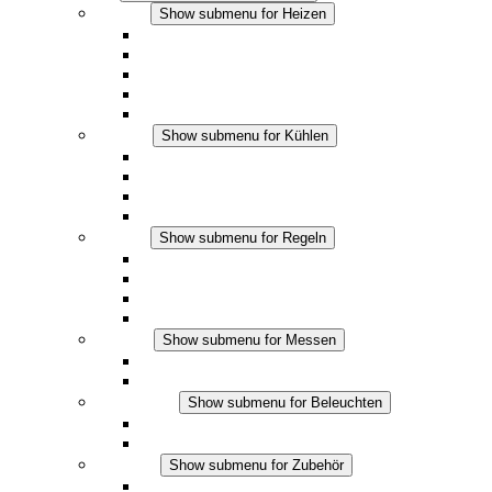
Heizen
Show submenu for Heizen
Konvektions-Heizgeräte
Heizgebläse
DC Anwendungen
Integrierte Regulierung
Touchsafe
Kühlen
Show submenu for Kühlen
Filterlüfter Plus AC
Filterlüfter Plus DC
Filterlüfter
Zubehör
Regeln
Show submenu for Regeln
Thermostate
Hygrostate
Hygrotherme
DC Anwendungen
Messen
Show submenu for Messen
IO-Link Produkte
Analoge Produkte
Beleuchten
Show submenu for Beleuchten
LED Schaltschrankleuchten
DC Anwendungen
Zubehör
Show submenu for Zubehör
Steckdosen