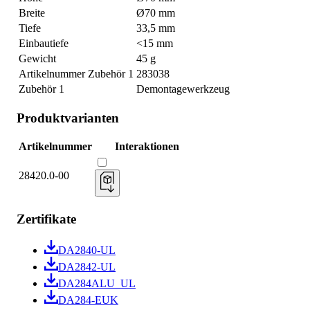
Breite
Ø70 mm
Tiefe
33,5 mm
Einbautiefe
<15 mm
Gewicht
45 g
Artikelnummer Zubehör 1
283038
Zubehör 1
Demontagewerkzeug
Produktvarianten
Artikelnummer
Interaktionen
28420.0-00
Zertifikate
DA2840-UL
DA2842-UL
DA284ALU_UL
DA284-EUK