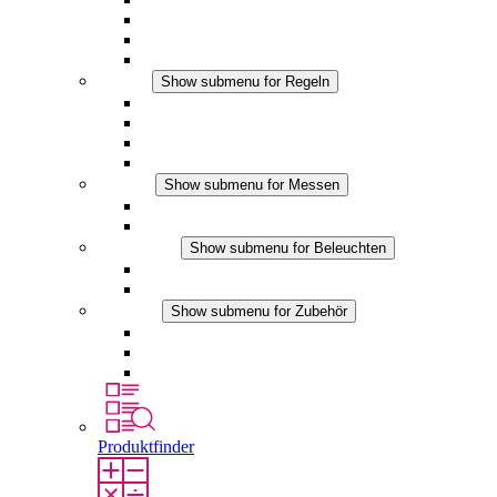
Filterlüfter Plus DC
Filterlüfter
Zubehör
Regeln
Show submenu for Regeln
Thermostate
Hygrostate
Hygrotherme
DC Anwendungen
Messen
Show submenu for Messen
IO-Link Produkte
Analoge Produkte
Beleuchten
Show submenu for Beleuchten
LED Schaltschrankleuchten
DC Anwendungen
Zubehör
Show submenu for Zubehör
Steckdosen
Druckausgleichselemente
Sonstiges Zubehör
Produktfinder