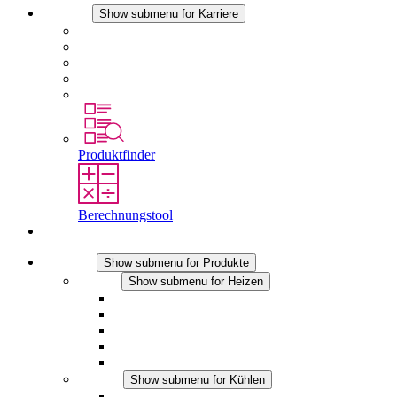
Karriere
Show submenu for Karriere
Karriere bei STEGO
Arbeiten bei Stego
Berufseinsteiger & Erfahrene
Schüler
Studierende
Produktfinder
Berechnungstool
Kontakt
Produkte
Show submenu for Produkte
Heizen
Show submenu for Heizen
Konvektions-Heizgeräte
Heizgebläse
DC Anwendungen
Integrierte Regulierung
Touchsafe
Kühlen
Show submenu for Kühlen
Filterlüfter Plus AC