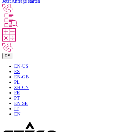
Jetzt Anfrage starten
DE
EN-US
ES
EN-GB
PL
ZH-CN
FR
PT
EN-SE
IT
EN