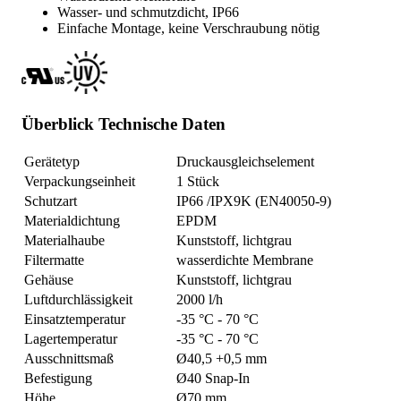
Wasser- und schmutzdicht, IP66
Einfache Montage, keine Verschraubung nötig
Überblick Technische Daten
Gerätetyp
Druckausgleichselement
Verpackungseinheit
1 Stück
Schutzart
IP66 /IPX9K (EN40050-9)
Materialdichtung
EPDM
Materialhaube
Kunststoff, lichtgrau
Filtermatte
wasserdichte Membrane
Gehäuse
Kunststoff, lichtgrau
Luftdurchlässigkeit
2000 l/h
Einsatztemperatur
-35 °C - 70 °C
Lagertemperatur
-35 °C - 70 °C
Ausschnittsmaß
Ø40,5 +0,5 mm
Befestigung
Ø40 Snap-In
Höhe
Ø70 mm