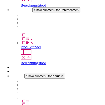
Berechnungstool
Unternehmen
Show submenu for Unternehmen
Über STEGO
Verantwortung
Konformität
Geschichte
Standorte
Produktfinder
Berechnungstool
Downloads
Aktuelles
Karriere
Show submenu for Karriere
Karriere bei STEGO
Arbeiten bei Stego
Berufseinsteiger & Erfahrene
Schüler
Studierende