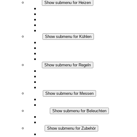
Heizen
Show submenu for Heizen
Konvektions-Heizgeräte
Heizgebläse
DC Anwendungen
Integrierte Regulierung
Touchsafe
Kühlen
Show submenu for Kühlen
Filterlüfter Plus AC
Filterlüfter Plus DC
Filterlüfter
Zubehör
Regeln
Show submenu for Regeln
Thermostate
Hygrostate
Hygrotherme
DC Anwendungen
Messen
Show submenu for Messen
IO-Link Produkte
Analoge Produkte
Beleuchten
Show submenu for Beleuchten
LED Schaltschrankleuchten
DC Anwendungen
Zubehör
Show submenu for Zubehör
Steckdosen