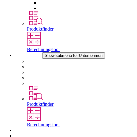
Druckausgleichselemente
Sonstiges Zubehör
Produktfinder
Berechnungstool
Unternehmen
Show submenu for Unternehmen
Über STEGO
Verantwortung
Konformität
Geschichte
Standorte
Produktfinder
Berechnungstool
Downloads
Aktuelles