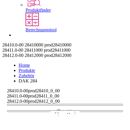
Produktfinder
Berechnungstool
Kontakt
28410.0-00
28410000
prod28410000
28411.0-00
28411000
prod28411000
28412.0-00
28412000
prod28412000
Home
Produkte
Zubehör
DAK 284
28410.0-00
prod28410_0_00
28411.0-00
prod28411_0_00
28412.0-00
prod28412_0_00