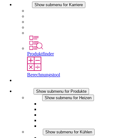
Karriere
Show submenu for Karriere
Karriere bei STEGO
Arbeiten bei Stego
Berufseinsteiger & Erfahrene
Schüler
Studierende
Produktfinder
Berechnungstool
Kontakt
Produkte
Show submenu for Produkte
Heizen
Show submenu for Heizen
Konvektions-Heizgeräte
Heizgebläse
DC Anwendungen
Integrierte Regulierung
Touchsafe
Kühlen
Show submenu for Kühlen
Filterlüfter Plus AC