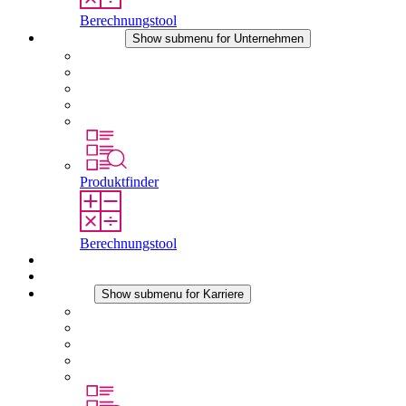
Berechnungstool
Unternehmen
Show submenu for Unternehmen
Über STEGO
Verantwortung
Konformität
Geschichte
Standorte
Produktfinder
Berechnungstool
Downloads
Aktuelles
Karriere
Show submenu for Karriere
Karriere bei STEGO
Arbeiten bei Stego
Berufseinsteiger & Erfahrene
Schüler
Studierende