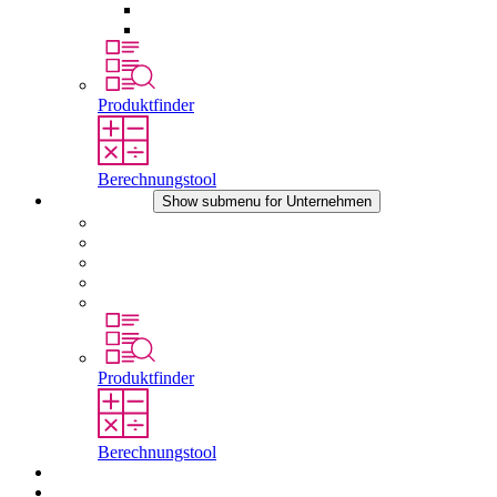
Druckausgleichselemente
Sonstiges Zubehör
Produktfinder
Berechnungstool
Unternehmen
Show submenu for Unternehmen
Über STEGO
Verantwortung
Konformität
Geschichte
Standorte
Produktfinder
Berechnungstool
Downloads
Aktuelles