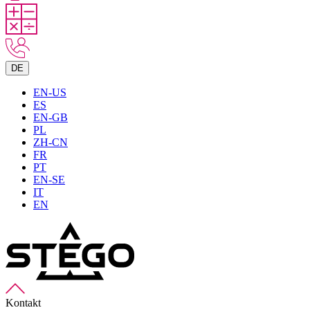
DE
EN-US
ES
EN-GB
PL
ZH-CN
FR
PT
EN-SE
IT
EN
Kontakt