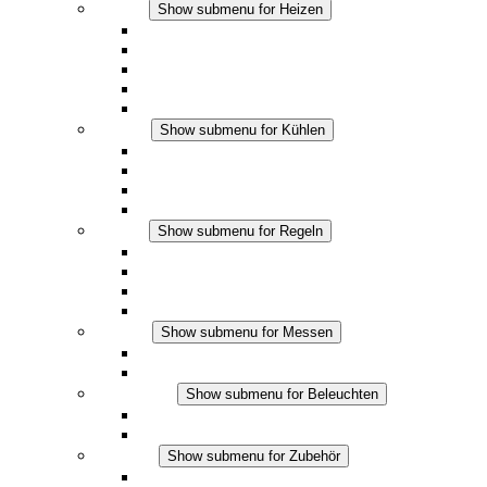
Heizen
Show submenu for Heizen
Konvektions-Heizgeräte
Heizgebläse
DC Anwendungen
Integrierte Regulierung
Touchsafe
Kühlen
Show submenu for Kühlen
Filterlüfter Plus AC
Filterlüfter Plus DC
Filterlüfter
Zubehör
Regeln
Show submenu for Regeln
Thermostate
Hygrostate
Hygrotherme
DC Anwendungen
Messen
Show submenu for Messen
IO-Link Produkte
Analoge Produkte
Beleuchten
Show submenu for Beleuchten
LED Schaltschrankleuchten
DC Anwendungen
Zubehör
Show submenu for Zubehör
Steckdosen