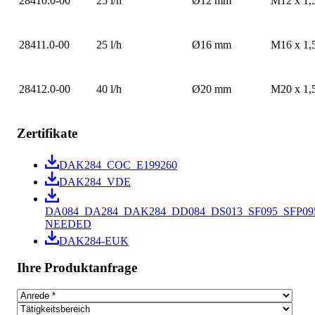
28410.0-00
25 l/h
Ø12 mm
M12 x 1,
28411.0-00
25 l/h
Ø16 mm
M16 x 1,
28412.0-00
40 l/h
Ø20 mm
M20 x 1,
Zertifikate
DAK284_COC_E199260
DAK284_VDE
DA084_DA284_DAK284_DD084_DS013_SF095_SFP09
NEEDED
DAK284-EUK
Ihre Produktanfrage