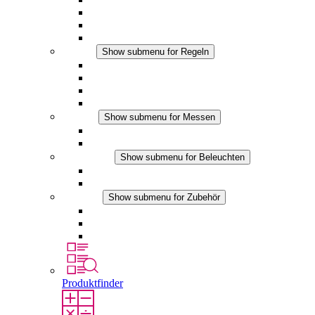
Filterlüfter Plus DC
Filterlüfter
Zubehör
Regeln
Show submenu for Regeln
Thermostate
Hygrostate
Hygrotherme
DC Anwendungen
Messen
Show submenu for Messen
IO-Link Produkte
Analoge Produkte
Beleuchten
Show submenu for Beleuchten
LED Schaltschrankleuchten
DC Anwendungen
Zubehör
Show submenu for Zubehör
Steckdosen
Druckausgleichselemente
Sonstiges Zubehör
Produktfinder