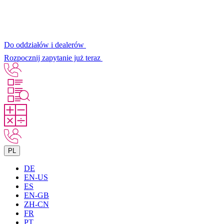
Do oddziałów i dealerów
Rozpocznij zapytanie już teraz
PL
DE
EN-US
ES
EN-GB
ZH-CN
FR
PT