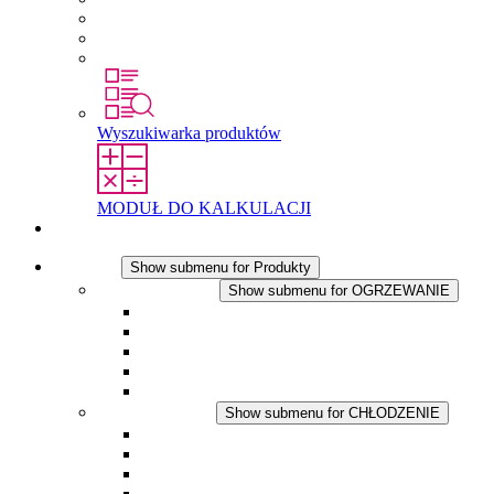
Praca w Stego
Uczniowie
Studenci
Wyszukiwarka produktów
MODUŁ DO KALKULACJI
Kontakt
Produkty
Show submenu for Produkty
OGRZEWANIE
Show submenu for OGRZEWANIE
Ogrzewacze konwekcyjne
Dmuchawy grzewcze
Aplikacje DC
Zintegrowany termostat
Touchsafe
CHŁODZENIE
Show submenu for CHŁODZENIE
Wentylator z filtrem plus AC
Wentylator z filtrem plus DC
Wentylator z filtrem
Akcesoria