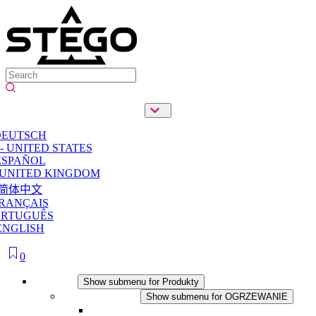
DEUTSCH
- UNITED STATES
ESPAÑOL
 UNITED KINGDOM
简体中文
RANÇAIS
ORTUGUÊS
ENGLISH
0
Produkty
Show submenu for Produkty
OGRZEWANIE
Show submenu for OGRZEWANIE
Ogrzewacze konwekcyjne