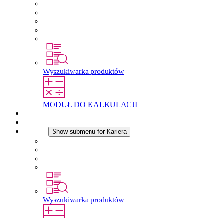
O firmie STEGO
Odpowiedzialność
Zgodnosc
Historia
Lokalizacje
Wyszukiwarka produktów
MODUŁ DO KALKULACJI
Dokumenty do pobrania
Aktualności
Kariera
Show submenu for Kariera
Kariera w STEGO
Praca w Stego
Uczniowie
Studenci
Wyszukiwarka produktów