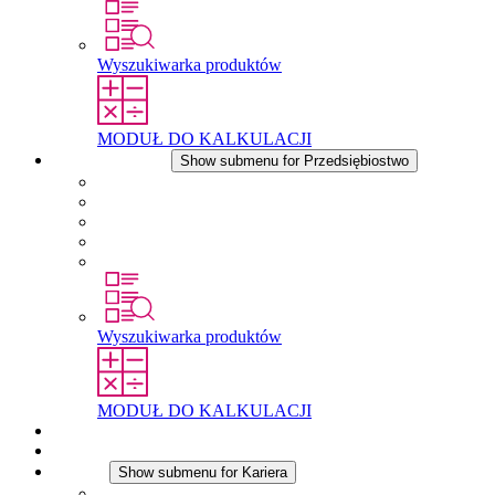
Wyszukiwarka produktów
MODUŁ DO KALKULACJI
Przedsiębiostwo
Show submenu for Przedsiębiostwo
O firmie STEGO
Odpowiedzialność
Zgodnosc
Historia
Lokalizacje
Wyszukiwarka produktów
MODUŁ DO KALKULACJI
Dokumenty do pobrania
Aktualności
Kariera
Show submenu for Kariera
Kariera w STEGO