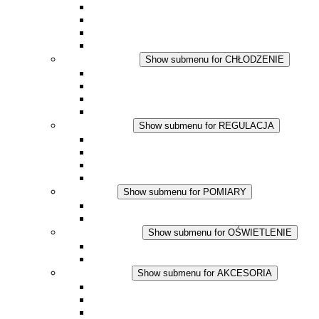
Dmuchawy grzewcze
Aplikacje DC
Zintegrowany termostat
Touchsafe
CHŁODZENIE
Show submenu for CHŁODZENIE
Wentylator z filtrem plus AC
Wentylator z filtrem plus DC
Wentylator z filtrem
Akcesoria
REGULACJA
Show submenu for REGULACJA
Termostaty
Higrostaty
Higrotermostaty
Aplikacje DC
POMIARY
Show submenu for POMIARY
Produkty IO-Link
Podukty analogowe
OŚWIETLENIE
Show submenu for OŚWIETLENIE
Lampy LED do szaf elektrycznych
Aplikacje DC
AKCESORIA
Show submenu for AKCESORIA
Gniazda serwisowe
Wkłady wyrównujące ciśnienie
Inne akcesoria