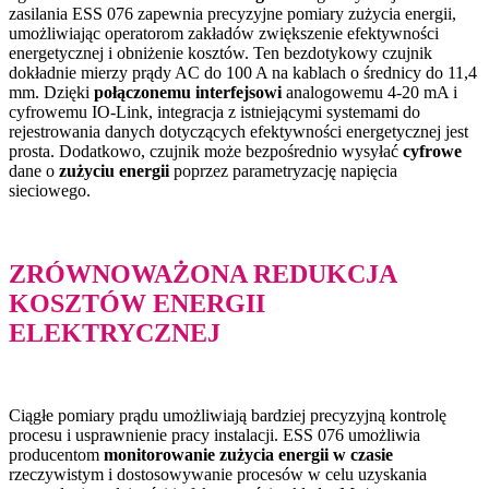
zasilania ESS 076 zapewnia precyzyjne pomiary zużycia energii,
umożliwiając operatorom zakładów zwiększenie efektywności
energetycznej i obniżenie kosztów. Ten bezdotykowy czujnik
dokładnie mierzy prądy AC do 100 A na kablach o średnicy do 11,4
mm. Dzięki
połączonemu interfejsowi
analogowemu 4-20 mA i
cyfrowemu IO-Link, integracja z istniejącymi systemami do
rejestrowania danych dotyczących efektywności energetycznej jest
prosta. Dodatkowo, czujnik może bezpośrednio wysyłać
cyfrowe
dane o
zużyciu energii
poprzez parametryzację napięcia
sieciowego.
ZRÓWNOWAŻONA REDUKCJA
KOSZTÓW ENERGII
ELEKTRYCZNEJ
Ciągłe pomiary prądu umożliwiają bardziej precyzyjną kontrolę
procesu i usprawnienie pracy instalacji. ESS 076 umożliwia
producentom
monitorowanie zużycia energii w czasie
rzeczywistym i dostosowywanie procesów w celu uzyskania