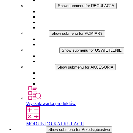
REGULACJA
Show submenu for REGULACJA
Termostaty
Higrostaty
Higrotermostaty
Aplikacje DC
POMIARY
Show submenu for POMIARY
Produkty IO-Link
Podukty analogowe
OŚWIETLENIE
Show submenu for OŚWIETLENIE
Lampy LED do szaf elektrycznych
Aplikacje DC
AKCESORIA
Show submenu for AKCESORIA
Gniazda serwisowe
Wkłady wyrównujące ciśnienie
Inne akcesoria
Wyszukiwarka produktów
MODUŁ DO KALKULACJI
Przedsiębiostwo
Show submenu for Przedsiębiostwo