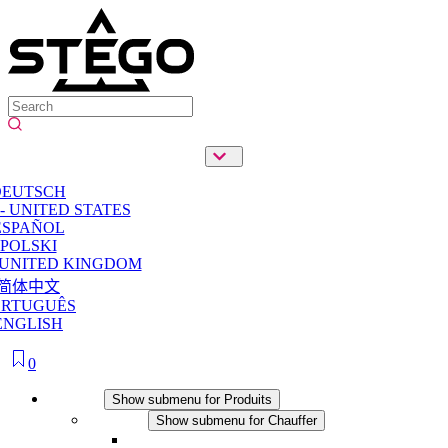
DEUTSCH
- UNITED STATES
ESPAÑOL
POLSKI
 UNITED KINGDOM
简体中文
ORTUGUÊS
ENGLISH
0
Produits
Show submenu for Produits
Chauffer
Show submenu for Chauffer
Chauffage par convection