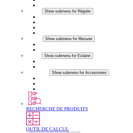
Accessoires
Réguler
Show submenu for Réguler
Thermostats
Hygrostats
Hygrothermostats
Applications DC
Mesurer
Show submenu for Mesurer
Produits IO-Link
Produits analogiques
Eclairer
Show submenu for Eclairer
Eclairage LED
Applications DC
Accessoires
Show submenu for Accessoires
Prise de courant
Éléments de compensation de pression
Autres accessoires
RECHERCHE DE PRODUITS
OUTIL DE CALCUL