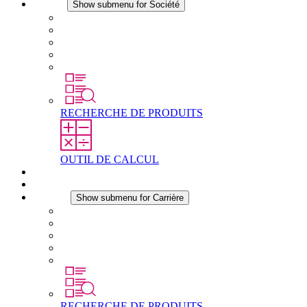
Société
Show submenu for Société
À propos de STEGO
Responsabilité
Conformité
Histoire
Les sites
RECHERCHE DE PRODUITS
OUTIL DE CALCUL
Téléchargements
Actualités
Carrière
Show submenu for Carrière
Carrière chez STEGO
Travailler chez Stego
Débutants & expérimentés
Stages
Étudiants
RECHERCHE DE PRODUITS