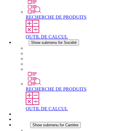
RECHERCHE DE PRODUITS
OUTIL DE CALCUL
Société
Show submenu for Société
À propos de STEGO
Responsabilité
Conformité
Histoire
Les sites
RECHERCHE DE PRODUITS
OUTIL DE CALCUL
Téléchargements
Actualités
Carrière
Show submenu for Carrière
Carrière chez STEGO