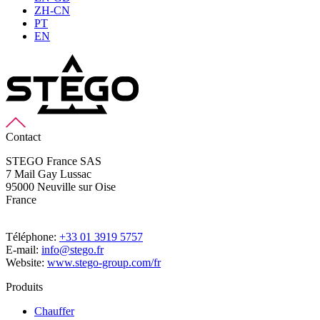
ZH-CN
PT
EN
Contact
STEGO France SAS
7 Mail Gay Lussac
95000 Neuville sur Oise
France
Téléphone:
+33 01 3919 5757
E-mail:
info@stego.fr
Website:
www.stego-group.com/fr
Produits
Chauffer