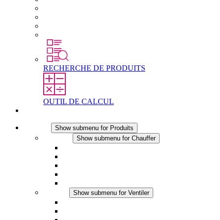
Travailler chez Stego
Débutants & expérimentés
Stages
Étudiants
RECHERCHE DE PRODUITS
OUTIL DE CALCUL
Contact
Produits
Show submenu for Produits
Chauffer
Show submenu for Chauffer
Chauffage par convection
Chauffage par ventilation
Applications DC
Chauffage intégré
Chauffage sécurité tactile
Ventiler
Show submenu for Ventiler
Ventilateur à filtre plus (AC)
Ventilateur à filtre plus (DC)
Ventilateur a filtre