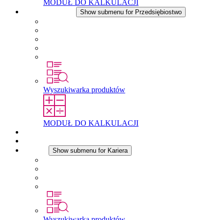
MODUŁ DO KALKULACJI
Przedsiębiostwo
Show submenu for Przedsiębiostwo
O firmie STEGO
Odpowiedzialność
Zgodnosc
Historia
Lokalizacje
Wyszukiwarka produktów
MODUŁ DO KALKULACJI
Dokumenty do pobrania
Aktualności
Kariera
Show submenu for Kariera
Kariera w STEGO
Praca w Stego
Uczniowie
Studenci
Wyszukiwarka produktów