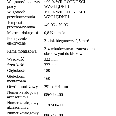
Wilgotność podczas
≤90 % WILGOTNOŚCI
pracy
WZGLĘDNEJ
Wilgotność
≤90 % WILGOTNOŚCI
przechowywania
WZGLĘDNEJ
Temperatura
-40 °C - 70 °C
przechowywania
Moment dokręcania
0,8 Nm maks.
Podłączenie
Zacisk biegunowy 2,5 mm²
elektryczne
Z 4 wbudowanymi zatrzaskami
Rama montażowa
obrotowymi do blokowania
Wysokość
322 mm
Szerokość
322 mm
Głębokość
189 mm
Głębokość
160 mm
montażowa
Otwór montażowy
291 x 291 mm
Numer katalogowy
08637.0-00
akcesorium 1
Numer katalogowy
11874.0-00
akcesorium 2
Numer katalogowy
08674.0-00