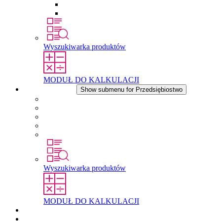
Wkłady wyrównujące ciśnienie
Inne akcesoria
Wyszukiwarka produktów
MODUŁ DO KALKULACJI
Przedsiębiostwo
Show submenu for Przedsiębiostwo
O firmie STEGO
Odpowiedzialność
Zgodnosc
Historia
Lokalizacje
Wyszukiwarka produktów
MODUŁ DO KALKULACJI
Dokumenty do pobrania
Aktualności