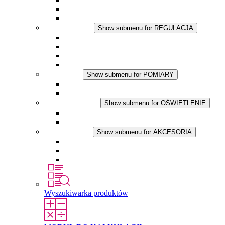
Wentylator z filtrem
Akcesoria
REGULACJA
Show submenu for REGULACJA
Termostaty
Higrostaty
Higrotermostaty
Aplikacje DC
POMIARY
Show submenu for POMIARY
Produkty IO-Link
Podukty analogowe
OŚWIETLENIE
Show submenu for OŚWIETLENIE
Lampy LED do szaf elektrycznych
Aplikacje DC
AKCESORIA
Show submenu for AKCESORIA
Gniazda serwisowe
Wkłady wyrównujące ciśnienie
Inne akcesoria
Wyszukiwarka produktów