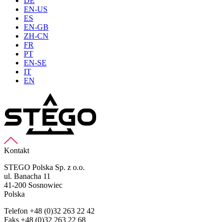
DE
EN-US
ES
EN-GB
ZH-CN
FR
PT
EN-SE
IT
EN
Kontakt
STEGO Polska Sp. z o.o.
ul. Banacha 11
41-200 Sosnowiec
Polska
Telefon +48 (0)32 263 22 42
Faks +48 (0)32 263 22 68