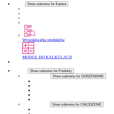
Kariera
Show submenu for Kariera
Kariera w STEGO
Praca w Stego
Uczniowie
Studenci
Wyszukiwarka produktów
MODUŁ DO KALKULACJI
Kontakt
Produkty
Show submenu for Produkty
OGRZEWANIE
Show submenu for OGRZEWANIE
Ogrzewacze konwekcyjne
Dmuchawy grzewcze
Aplikacje DC
Zintegrowany termostat
Touchsafe
CHŁODZENIE
Show submenu for CHŁODZENIE
Wentylator z filtrem plus AC
Wentylator z filtrem plus DC