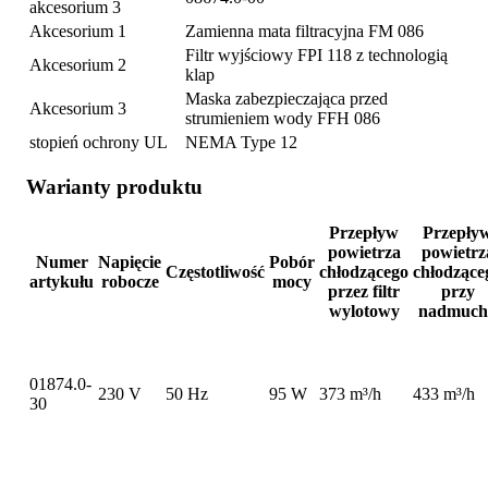
akcesorium 3
Akcesorium 1
Zamienna mata filtracyjna FM 086
Filtr wyjściowy FPI 118 z technologią
Akcesorium 2
klap
Maska zabezpieczająca przed
Akcesorium 3
strumieniem wody FFH 086
stopień ochrony UL
NEMA Type 12
Warianty produktu
Przepływ
Przepły
powietrza
powietrz
Numer
Napięcie
Pobór
Częstotliwość
chłodzącego
chłodzące
artykułu
robocze
mocy
przez filtr
przy
wylotowy
nadmuch
01874.0-
230 V
50 Hz
95 W
373 m³/h
433 m³/h
30