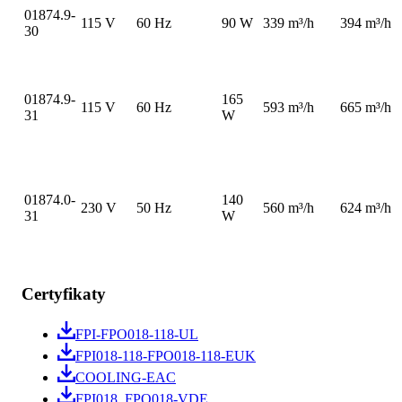
01874.9-
115 V
60 Hz
90 W
339 m³/h
394 m³/h
30
01874.9-
165
115 V
60 Hz
593 m³/h
665 m³/h
31
W
01874.0-
140
230 V
50 Hz
560 m³/h
624 m³/h
31
W
Certyfikaty
FPI-FPO018-118-UL
FPI018-118-FPO018-118-EUK
COOLING-EAC
FPI018_FPO018-VDE