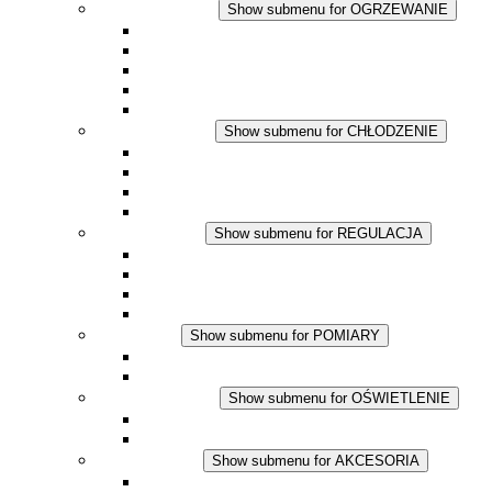
OGRZEWANIE
Show submenu for OGRZEWANIE
Ogrzewacze konwekcyjne
Dmuchawy grzewcze
Aplikacje DC
Zintegrowany termostat
Touchsafe
CHŁODZENIE
Show submenu for CHŁODZENIE
Wentylator z filtrem plus AC
Wentylator z filtrem plus DC
Wentylator z filtrem
Akcesoria
REGULACJA
Show submenu for REGULACJA
Termostaty
Higrostaty
Higrotermostaty
Aplikacje DC
POMIARY
Show submenu for POMIARY
Produkty IO-Link
Podukty analogowe
OŚWIETLENIE
Show submenu for OŚWIETLENIE
Lampy LED do szaf elektrycznych
Aplikacje DC
AKCESORIA
Show submenu for AKCESORIA
Gniazda serwisowe