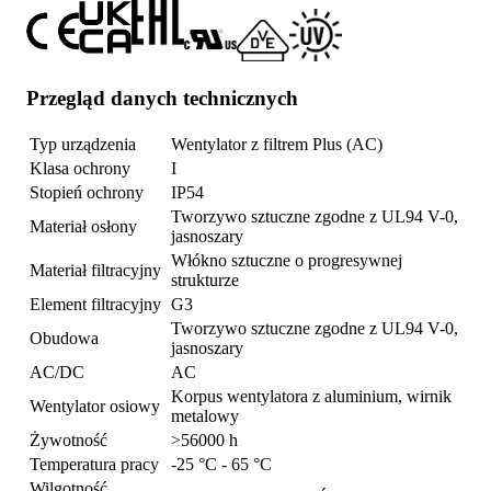
Przegląd danych technicznych
Typ urządzenia
Wentylator z filtrem Plus (AC)
Klasa ochrony
I
Stopień ochrony
IP54
Tworzywo sztuczne zgodne z UL94 V-0,
Materiał osłony
jasnoszary
Włókno sztuczne o progresywnej
Materiał filtracyjny
strukturze
Element filtracyjny
G3
Tworzywo sztuczne zgodne z UL94 V-0,
Obudowa
jasnoszary
AC/DC
AC
Korpus wentylatora z aluminium, wirnik
Wentylator osiowy
metalowy
Żywotność
>56000 h
Temperatura pracy
-25 °C - 65 °C
Wilgotność