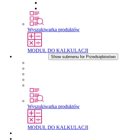
Wkłady wyrównujące ciśnienie
Inne akcesoria
Wyszukiwarka produktów
MODUŁ DO KALKULACJI
Przedsiębiostwo
Show submenu for Przedsiębiostwo
O firmie STEGO
Odpowiedzialność
Zgodnosc
Historia
Lokalizacje
Wyszukiwarka produktów
MODUŁ DO KALKULACJI
Dokumenty do pobrania
Aktualności