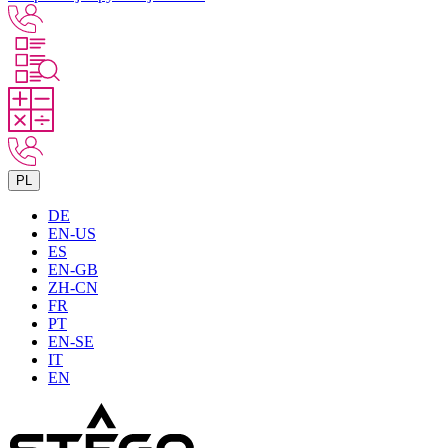
PL
DE
EN-US
ES
EN-GB
ZH-CN
FR
PT
EN-SE
IT
EN