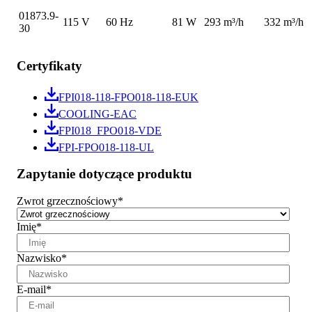
01873.9-
115 V
60 Hz
81 W
293 m³/h
332 m³/h
30
Certyfikaty
FPI018-118-FPO018-118-EUK
COOLING-EAC
FPI018_FPO018-VDE
FPI-FPO018-118-UL
Zapytanie dotyczące produktu
Zwrot grzecznościowy
*
Imię
*
Nazwisko
*
E-mail
*