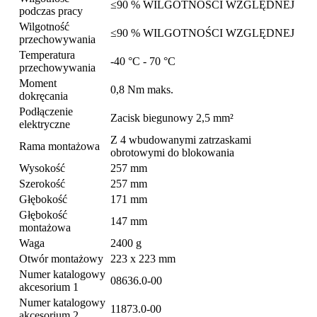
≤90 % WILGOTNOŚCI WZGLĘDNEJ
podczas pracy
Wilgotność
≤90 % WILGOTNOŚCI WZGLĘDNEJ
przechowywania
Temperatura
-40 °C - 70 °C
przechowywania
Moment
0,8 Nm maks.
dokręcania
Podłączenie
Zacisk biegunowy 2,5 mm²
elektryczne
Z 4 wbudowanymi zatrzaskami
Rama montażowa
obrotowymi do blokowania
Wysokość
257 mm
Szerokość
257 mm
Głębokość
171 mm
Głębokość
147 mm
montażowa
Waga
2400 g
Otwór montażowy
223 x 223 mm
Numer katalogowy
08636.0-00
akcesorium 1
Numer katalogowy
11873.0-00
akcesorium 2