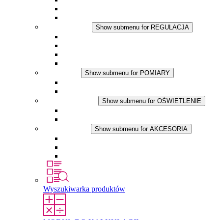
Wentylator z filtrem
Akcesoria
REGULACJA
Show submenu for REGULACJA
Termostaty
Higrostaty
Higrotermostaty
Aplikacje DC
POMIARY
Show submenu for POMIARY
Produkty IO-Link
Podukty analogowe
OŚWIETLENIE
Show submenu for OŚWIETLENIE
Lampy LED do szaf elektrycznych
Aplikacje DC
AKCESORIA
Show submenu for AKCESORIA
Gniazda serwisowe
Wkłady wyrównujące ciśnienie
Inne akcesoria
Wyszukiwarka produktów