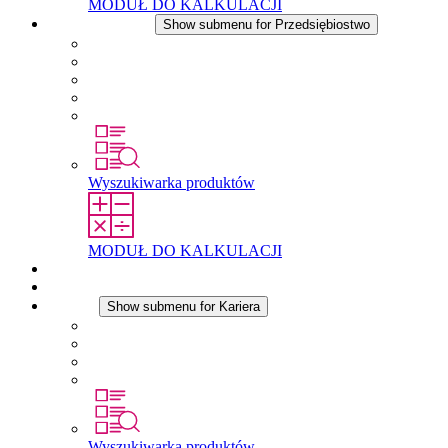
MODUŁ DO KALKULACJI
Przedsiębiostwo
Show submenu for Przedsiębiostwo
O firmie STEGO
Odpowiedzialność
Zgodnosc
Historia
Lokalizacje
Wyszukiwarka produktów
MODUŁ DO KALKULACJI
Dokumenty do pobrania
Aktualności
Kariera
Show submenu for Kariera
Kariera w STEGO
Praca w Stego
Uczniowie
Studenci
Wyszukiwarka produktów