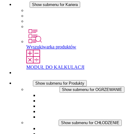
Kariera
Show submenu for Kariera
Kariera w STEGO
Praca w Stego
Uczniowie
Studenci
Wyszukiwarka produktów
MODUŁ DO KALKULACJI
Kontakt
Produkty
Show submenu for Produkty
OGRZEWANIE
Show submenu for OGRZEWANIE
Ogrzewacze konwekcyjne
Dmuchawy grzewcze
Aplikacje DC
Zintegrowany termostat
Touchsafe
CHŁODZENIE
Show submenu for CHŁODZENIE
Wentylator z filtrem plus AC
Wentylator z filtrem plus DC