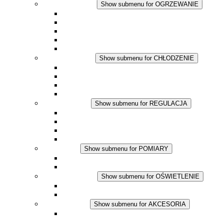
OGRZEWANIE
Show submenu for OGRZEWANIE
Ogrzewacze konwekcyjne
Dmuchawy grzewcze
Aplikacje DC
Zintegrowany termostat
Touchsafe
CHŁODZENIE
Show submenu for CHŁODZENIE
Wentylator z filtrem plus AC
Wentylator z filtrem plus DC
Wentylator z filtrem
Akcesoria
REGULACJA
Show submenu for REGULACJA
Termostaty
Higrostaty
Higrotermostaty
Aplikacje DC
POMIARY
Show submenu for POMIARY
Produkty IO-Link
Podukty analogowe
OŚWIETLENIE
Show submenu for OŚWIETLENIE
Lampy LED do szaf elektrycznych
Aplikacje DC
AKCESORIA
Show submenu for AKCESORIA
Gniazda serwisowe