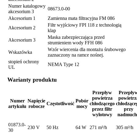
Numer katalogowy
08673.0-00
akcesorium 3
Akcesorium 1
Zamienna mata filtracyjna FM 086
Filtr wyjściowy FPI 118 z technologią
Akcesorium 2
klap
Maska zabezpieczająca przed
Akcesorium 3
strumieniem wody FFH 086
Wzór wiercenia dla montażu śrubowego
Wskazówka
zaznaczony na ramce nośnej.
stopień ochrony
NEMA Type 12
UL
Warianty produktu
Przepływ
Przepły
powietrza
powietrz
Numer
Napięcie
Pobór
Częstotliwość
chłodzącego
chłodzące
artykułu
robocze
mocy
przez filtr
przy
wylotowy
nadmuch
01873.0-
230 V
50 Hz
64 W
271 m³/h
305 m³/h
30