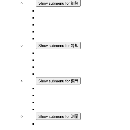
加热
Show submenu for 加热
对流式加热器
半导体风扇加热器
DC 应用
集成式调控
触摸安全
冷却
Show submenu for 冷却
过滤风扇 Plus AC
过滤风扇 Plus DC
过滤风扇
配件
调节
Show submenu for 调节
恒温器
恒湿器
温湿度控制器
DC 应用
测量
Show submenu for 测量
IO-Link 产品