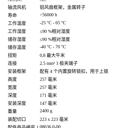
轴流风机
铝风扇框架，金属转子
>56000 h
寿命
-25 °C - 65 °C
工作温度
工作湿度
≤90 %相对湿度
储存湿度
≤90 %相对湿度
-40 °C - 70 °C
储存温度
扭矩
0,8 最大牛米
连接
2.5 mm² 3 极夹端子
安装框架
配有 4 个内置旋转锁扣，用于上锁
高度
257 毫米
宽度
257 毫米
深度
171 毫米
安装深度
147 毫米
2400 g
重量
装配切口
223 x 223 毫米
08636.0-00
配件商品编号 1