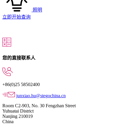
照明
立即开始查询
您的直接联系人
+86(0)25 58502400
junxiao.hu@stegochina.cn
Room C2-903, No. 30 Fengzhan Street
Yuhuatai District
Nanjing 210019
China