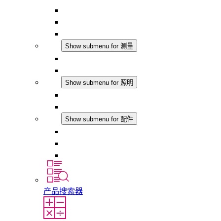
恒湿器
温湿度控制器
DC 应用
测量
Show submenu for 测量
IO-Link 产品
模拟产品
照明
Show submenu for 照明
LED机柜灯
DC 应用
配件
Show submenu for 配件
插座
压力补偿元件
其他配件
产品搜索器