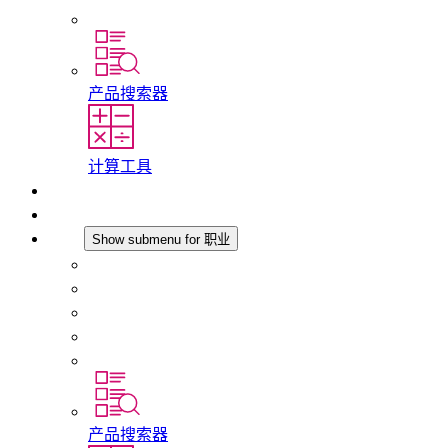
分支机构
产品搜索器
计算工具
下载
最新消息
职业
Show submenu for 职业
在 STEGO 工作
在 STEGO 的工作
初入职场者和经验丰富的专业人员
培训
实习和毕业论文
产品搜索器