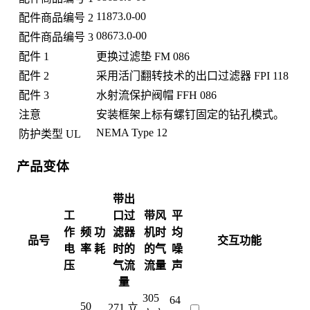
11873.0-00
配件商品编号 2
08673.0-00
配件商品编号 3
配件 1
更换过滤垫 FM 086
配件 2
采用活门翻转技术的出口过滤器 FPI 118
配件 3
水射流保护阀帽 FFH 086
注意
安装框架上标有螺钉固定的钻孔模式。
NEMA Type 12
防护类型 UL
产品变体
带出
工
口过
带风
平
作
频
功
滤器
机时
均
品号
交互功能
电
率
耗
时的
的气
噪
压
气流
流量
声
量
305
64
50
271 立