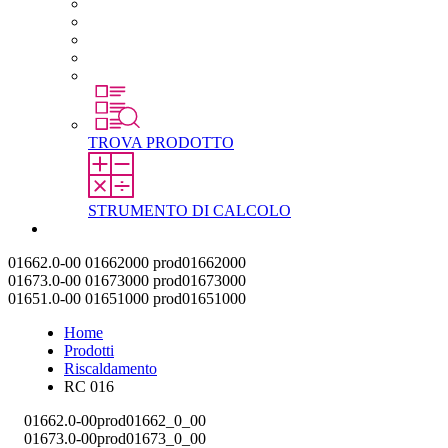
Carriera in STEGO
Lavorare in STEGO
Laureati e professionisti esperti
Tirocini
Per gli studenti
TROVA PRODOTTO
STRUMENTO DI CALCOLO
Contatti
01662.0-00
01662000
prod01662000
01673.0-00
01673000
prod01673000
01651.0-00
01651000
prod01651000
Home
Prodotti
Riscaldamento
RC 016
01662.0-00
prod01662_0_00
01673.0-00
prod01673_0_00