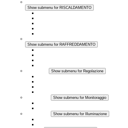
RISCALDAMENTO
Show submenu for RISCALDAMENTO
Riscaldatori a Convezione
Termoventilatori
Applicazioni in Corrente Continua
Regolazione Integrata
Touchsafe
RAFFREDDAMENTO
Show submenu for RAFFREDDAMENTO
Ventilatore con filtro Plus AC
Ventilatore con filtro Plus DC
Ventilatore con filtro
Accessori
Regolazione
Show submenu for Regolazione
Termostati
Igrostati
Higrotermostati
Applicazione DC
Monitoraggio
Show submenu for Monitoraggio
Prodotti IO-Link
Prodotti analogici
Illuminazione
Show submenu for Illuminazione
Lampada LED per quadri elettrici
Applicazioni in DC