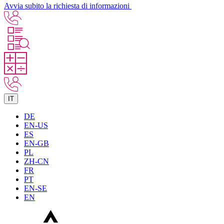
Avvia subito la richiesta di informazioni
IT
DE
EN-US
ES
EN-GB
PL
ZH-CN
FR
PT
EN-SE
EN