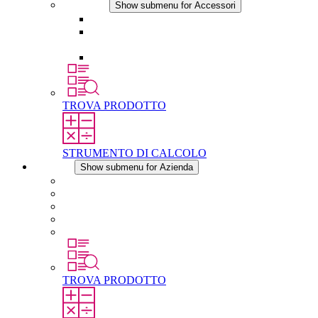
Accessori
Show submenu for Accessori
Presa elettrica
Raccordo filettato per la compensazione della
pressione
Altri accessori
TROVA PRODOTTO
STRUMENTO DI CALCOLO
Azienda
Show submenu for Azienda
Informazioni su STEGO
Responsabilità
Conformita
Storia
STEGO nel mondo
TROVA PRODOTTO