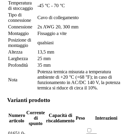
Temperatura
-45 °C - 70 °C
di stoccaggio
Tipo di
Cavo di collegamento
connessione
Connessione
2x AWG 20, 300 mm
Montaggio
Fissaggio a vite
Posizione di
qualsiasi
montaggio
Altezza
13,5 mm
Larghezza
25 mm
Profondità
35 mm
Potenza termica misurata a temperatura
ambiente di +20 °C (+68 °F); in caso di
Nota
funzionamento in AC/DC 140 V, la potenza
termica si riduce di circa il 10%.
Varianti prodotto
Corrente
Numero
Capacità di
di
Peso
Interazioni
articolo
riscaldamento
spunto
01651.0-