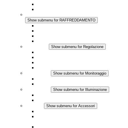
Regolazione Integrata
Touchsafe
RAFFREDDAMENTO
Show submenu for RAFFREDDAMENTO
Ventilatore con filtro Plus AC
Ventilatore con filtro Plus DC
Ventilatore con filtro
Accessori
Regolazione
Show submenu for Regolazione
Termostati
Igrostati
Higrotermostati
Applicazione DC
Monitoraggio
Show submenu for Monitoraggio
Prodotti IO-Link
Prodotti analogici
Illuminazione
Show submenu for Illuminazione
Lampada LED per quadri elettrici
Applicazioni in DC
Accessori
Show submenu for Accessori
Presa elettrica
Raccordo filettato per la compensazione della
pressione
Altri accessori