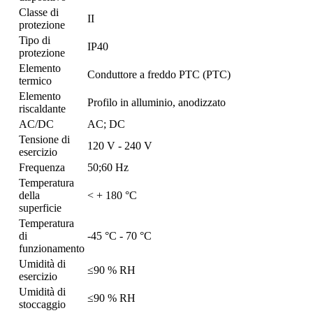
Classe di
II
protezione
Tipo di
IP40
protezione
Elemento
Conduttore a freddo PTC (PTC)
termico
Elemento
Profilo in alluminio, anodizzato
riscaldante
AC/DC
AC; DC
Tensione di
120 V - 240 V
esercizio
Frequenza
50;60 Hz
Temperatura
della
< + 180 °C
superficie
Temperatura
di
-45 °C - 70 °C
funzionamento
Umidità di
≤90 % RH
esercizio
Umidità di
≤90 % RH
stoccaggio