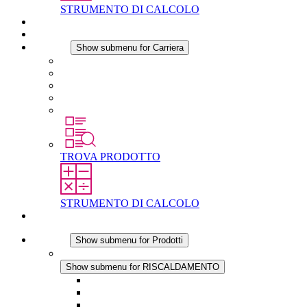
STRUMENTO DI CALCOLO
Download
Notizie
Carriera
Show submenu for Carriera
Carriera in STEGO
Lavorare in STEGO
Laureati e professionisti esperti
Tirocini
Per gli studenti
TROVA PRODOTTO
STRUMENTO DI CALCOLO
Contatti
Prodotti
Show submenu for Prodotti
RISCALDAMENTO
Show submenu for RISCALDAMENTO
Riscaldatori a Convezione
Termoventilatori
Applicazioni in Corrente Continua