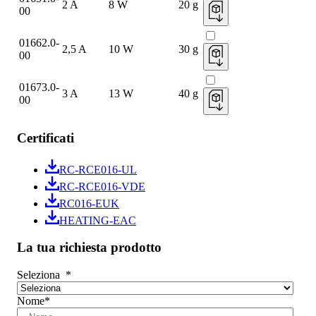
2 A
8 W
20 g
00
01662.0-
2,5 A
10 W
30 g
00
01673.0-
3 A
13 W
40 g
00
Certificati
RC-RCE016-UL
RC-RCE016-VDE
RC016-EUK
HEATING-EAC
La tua richiesta prodotto
Seleziona
*
Nome
*