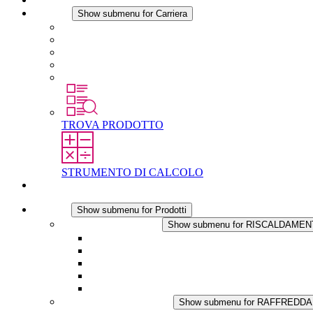
Carriera
Show submenu for Carriera
Carriera in STEGO
Lavorare in STEGO
Laureati e professionisti esperti
Tirocini
Per gli studenti
TROVA PRODOTTO
STRUMENTO DI CALCOLO
Contatti
Prodotti
Show submenu for Prodotti
RISCALDAMENTO
Show submenu for RISCALDAME
Riscaldatori a Convezione
Termoventilatori
Applicazioni in Corrente Continua
Regolazione Integrata
Touchsafe
RAFFREDDAMENTO
Show submenu for RAFFREDD