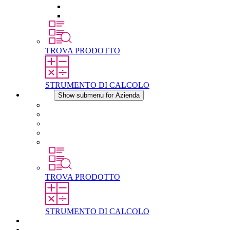
Raccordo filettato per la compensazione della pres
Altri accessori
TROVA PRODOTTO
STRUMENTO DI CALCOLO
Azienda
Show submenu for Azienda
Informazioni su STEGO
Responsabilità
Conformita
Storia
STEGO nel mondo
TROVA PRODOTTO
STRUMENTO DI CALCOLO
Download
Notizie