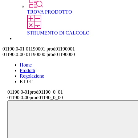
TROVA PRODOTTO
STRUMENTO DI CALCOLO
Contatti
01190.0-01
01190001
prod01190001
01190.0-00
01190000
prod01190000
Home
Prodotti
Regolazione
ET 011
01190.0-01
prod01190_0_01
01190.0-00
prod01190_0_00