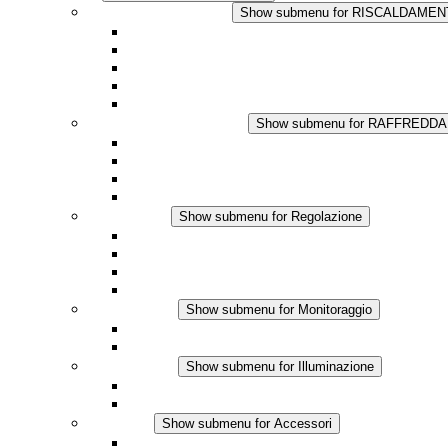
RISCALDAMENTO
Show submenu for RISCALDAME
Riscaldatori a Convezione
Termoventilatori
Applicazioni in Corrente Continua
Regolazione Integrata
Touchsafe
RAFFREDDAMENTO
Show submenu for RAFFREDD
Ventilatore con filtro Plus AC
Ventilatore con filtro Plus DC
Ventilatore con filtro
Accessori
Regolazione
Show submenu for Regolazione
Termostati
Igrostati
Higrotermostati
Applicazione DC
Monitoraggio
Show submenu for Monitoraggio
Prodotti IO-Link
Prodotti analogici
Illuminazione
Show submenu for Illuminazione
Lampada LED per quadri elettrici
Applicazioni in DC
Accessori
Show submenu for Accessori
Presa elettrica