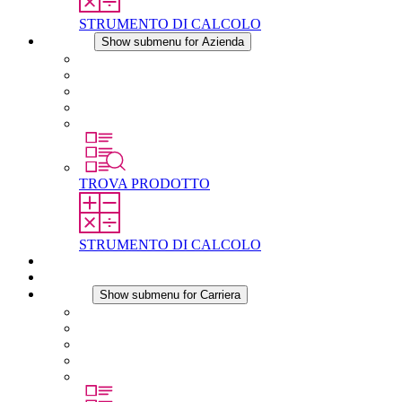
STRUMENTO DI CALCOLO
Azienda
Show submenu for Azienda
Informazioni su STEGO
Responsabilità
Conformita
Storia
STEGO nel mondo
TROVA PRODOTTO
STRUMENTO DI CALCOLO
Download
Notizie
Carriera
Show submenu for Carriera
Carriera in STEGO
Lavorare in STEGO
Laureati e professionisti esperti
Tirocini
Per gli studenti