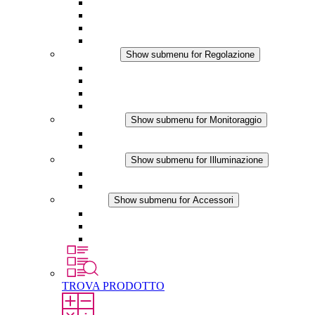
Ventilatore con filtro Plus AC
Ventilatore con filtro Plus DC
Ventilatore con filtro
Accessori
Regolazione
Show submenu for Regolazione
Termostati
Igrostati
Higrotermostati
Applicazione DC
Monitoraggio
Show submenu for Monitoraggio
Prodotti IO-Link
Prodotti analogici
Illuminazione
Show submenu for Illuminazione
Lampada LED per quadri elettrici
Applicazioni in DC
Accessori
Show submenu for Accessori
Presa elettrica
Raccordo filettato per la compensazione della pres
Altri accessori
TROVA PRODOTTO