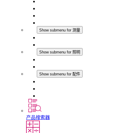
恒温器
恒湿器
温湿度控制器
DC 应用
测量
Show submenu for 测量
IO-Link 产品
模拟产品
照明
Show submenu for 照明
LED机柜灯
DC 应用
配件
Show submenu for 配件
插座
压力补偿元件
其他配件
产品搜索器