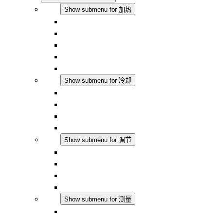
加热
Show submenu for 加热
对流式加热器
半导体风扇加热器
DC 应用
集成式调控
触摸安全
冷却
Show submenu for 冷却
过滤风扇 Plus AC
过滤风扇 Plus DC
过滤风扇
配件
调节
Show submenu for 调节
恒温器
恒湿器
温湿度控制器
DC 应用
测量
Show submenu for 测量
IO-Link 产品