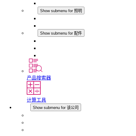
模拟产品
照明
Show submenu for 照明
LED机柜灯
DC 应用
配件
Show submenu for 配件
插座
压力补偿元件
其他配件
产品搜索器
计算工具
该公司
Show submenu for 该公司
关于 STEGO
责任
合规性