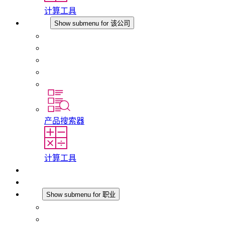
计算工具
该公司
Show submenu for 该公司
关于 STEGO
责任
合规性
历史
分支机构
产品搜索器
计算工具
下载
最新消息
职业
Show submenu for 职业
在 STEGO 工作
在 STEGO 的工作