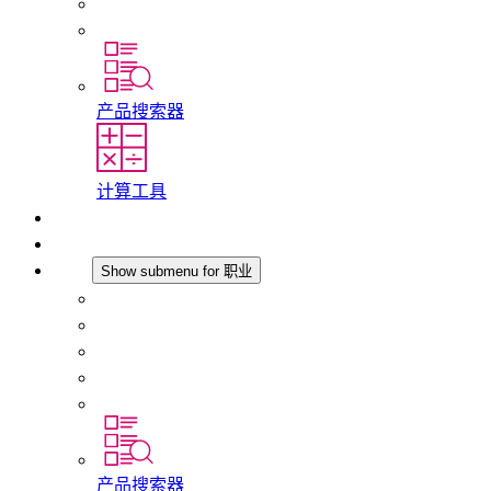
历史
分支机构
产品搜索器
计算工具
下载
最新消息
职业
Show submenu for 职业
在 STEGO 工作
在 STEGO 的工作
初入职场者和经验丰富的专业人员
培训
实习和毕业论文
产品搜索器