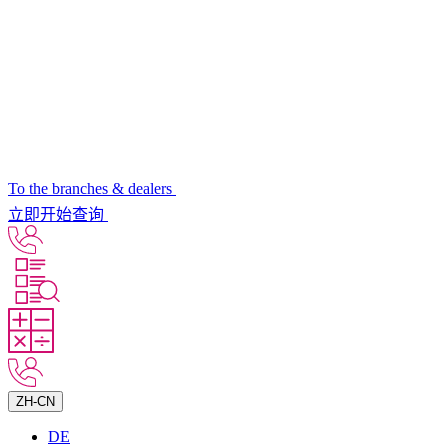
To the branches & dealers
立即开始查询
ZH-CN
DE