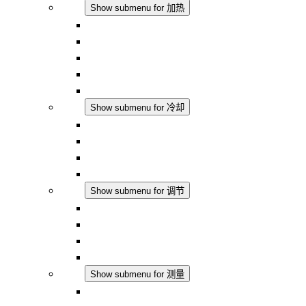
加热
Show submenu for 加热
对流式加热器
半导体风扇加热器
DC 应用
集成式调控
触摸安全
冷却
Show submenu for 冷却
过滤风扇 Plus AC
过滤风扇 Plus DC
过滤风扇
配件
调节
Show submenu for 调节
恒温器
恒湿器
温湿度控制器
DC 应用
测量
Show submenu for 测量
IO-Link 产品