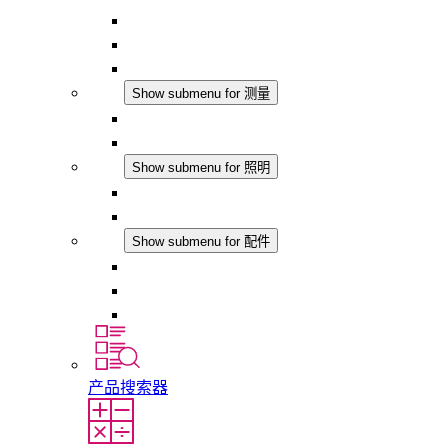
恒湿器
温湿度控制器
DC 应用
测量
Show submenu for 测量
IO-Link 产品
模拟产品
照明
Show submenu for 照明
LED机柜灯
DC 应用
配件
Show submenu for 配件
插座
压力补偿元件
其他配件
产品搜索器