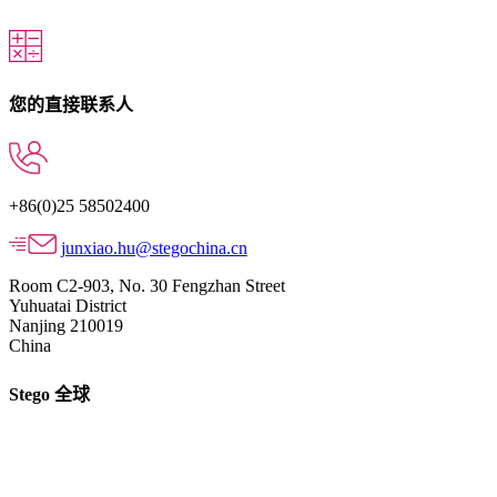
您的直接联系人
+86(0)25 58502400
junxiao.hu@stegochina.cn
Room C2-903, No. 30 Fengzhan Street
Yuhuatai District
Nanjing 210019
China
Stego 全球