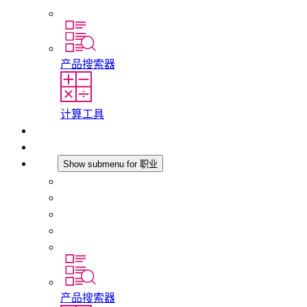
分支机构
产品搜索器
计算工具
下载
最新消息
职业
Show submenu for 职业
在 STEGO 工作
在 STEGO 的工作
初入职场者和经验丰富的专业人员
培训
实习和毕业论文
产品搜索器