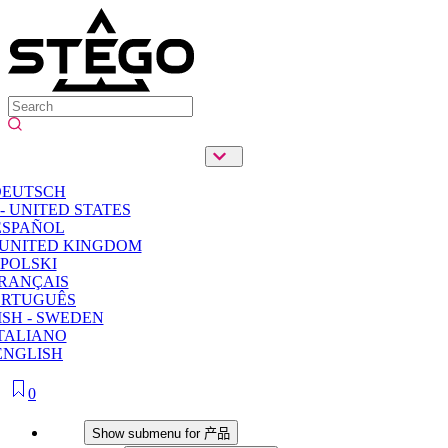
DEUTSCH
- UNITED STATES
ESPAÑOL
 UNITED KINGDOM
POLSKI
RANÇAIS
ORTUGUÊS
SH - SWEDEN
TALIANO
ENGLISH
0
产品
Show submenu for 产品