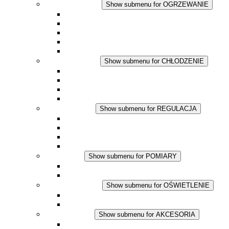
OGRZEWANIE
Show submenu for OGRZEWANIE
Ogrzewacze konwekcyjne
Dmuchawy grzewcze
Aplikacje DC
Zintegrowany termostat
Touchsafe
CHŁODZENIE
Show submenu for CHŁODZENIE
Wentylator z filtrem plus AC
Wentylator z filtrem plus DC
Wentylator z filtrem
Akcesoria
REGULACJA
Show submenu for REGULACJA
Termostaty
Higrostaty
Higrotermostaty
Aplikacje DC
POMIARY
Show submenu for POMIARY
Produkty IO-Link
Podukty analogowe
OŚWIETLENIE
Show submenu for OŚWIETLENIE
Lampy LED do szaf elektrycznych
Aplikacje DC
AKCESORIA
Show submenu for AKCESORIA
Gniazda serwisowe