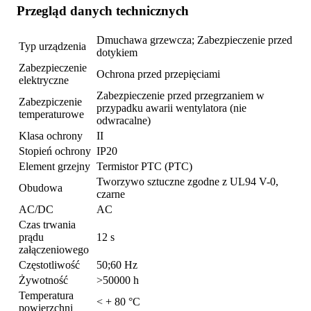
Przegląd danych technicznych
Dmuchawa grzewcza; Zabezpieczenie przed
Typ urządzenia
dotykiem
Zabezpieczenie
Ochrona przed przepięciami
elektryczne
Zabezpieczenie przed przegrzaniem w
Zabezpiczenie
przypadku awarii wentylatora (nie
temperaturowe
odwracalne)
Klasa ochrony
II
Stopień ochrony
IP20
Element grzejny
Termistor PTC (PTC)
Tworzywo sztuczne zgodne z UL94 V-0,
Obudowa
czarne
AC/DC
AC
Czas trwania
prądu
12 s
załączeniowego
Częstotliwość
50;60 Hz
Żywotność
>50000 h
Temperatura
< + 80 °C
powierzchni