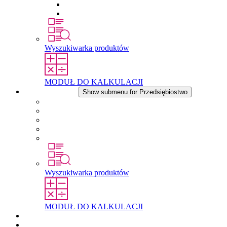
Wkłady wyrównujące ciśnienie
Inne akcesoria
Wyszukiwarka produktów
MODUŁ DO KALKULACJI
Przedsiębiostwo
Show submenu for Przedsiębiostwo
O firmie STEGO
Odpowiedzialność
Zgodnosc
Historia
Lokalizacje
Wyszukiwarka produktów
MODUŁ DO KALKULACJI
Dokumenty do pobrania
Aktualności