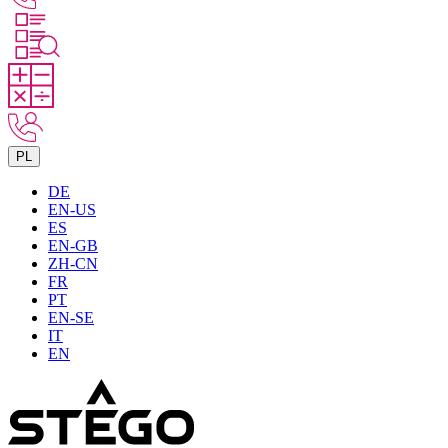
PL
DE
EN-US
ES
EN-GB
ZH-CN
FR
PT
EN-SE
IT
EN