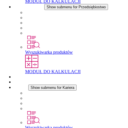
MODUŁ DO KALKULACJI
Przedsiębiostwo
Show submenu for Przedsiębiostwo
O firmie STEGO
Odpowiedzialność
Zgodnosc
Historia
Lokalizacje
Wyszukiwarka produktów
MODUŁ DO KALKULACJI
Dokumenty do pobrania
Aktualności
Kariera
Show submenu for Kariera
Kariera w STEGO
Praca w Stego
Uczniowie
Studenci
Wyszukiwarka produktów