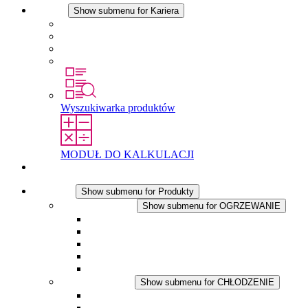
Kariera
Show submenu for Kariera
Kariera w STEGO
Praca w Stego
Uczniowie
Studenci
Wyszukiwarka produktów
MODUŁ DO KALKULACJI
Kontakt
Produkty
Show submenu for Produkty
OGRZEWANIE
Show submenu for OGRZEWANIE
Ogrzewacze konwekcyjne
Dmuchawy grzewcze
Aplikacje DC
Zintegrowany termostat
Touchsafe
CHŁODZENIE
Show submenu for CHŁODZENIE
Wentylator z filtrem plus AC
Wentylator z filtrem plus DC