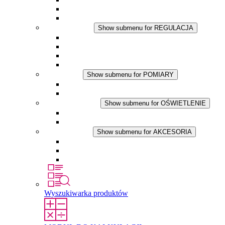
Wentylator z filtrem
Akcesoria
REGULACJA
Show submenu for REGULACJA
Termostaty
Higrostaty
Higrotermostaty
Aplikacje DC
POMIARY
Show submenu for POMIARY
Produkty IO-Link
Podukty analogowe
OŚWIETLENIE
Show submenu for OŚWIETLENIE
Lampy LED do szaf elektrycznych
Aplikacje DC
AKCESORIA
Show submenu for AKCESORIA
Gniazda serwisowe
Wkłady wyrównujące ciśnienie
Inne akcesoria
Wyszukiwarka produktów