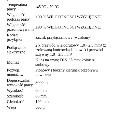
Temperatura
-45 °C - 70 °C
pracy
Wilgotność
≤90 % WILGOTNOŚCI WZGLĘDNEJ
podczas pracy
Wilgotność
≤90 % WILGOTNOŚCI WZGLĘDNEJ
przechowywania
Rodzaj
Zacisk przyłączeniowy (wciskany)
przyłącza
2 x przewód wielodrutowy 1,0 - 2,5 mm² (z
Podłączenie
izolowaną końcówką kablową) i przewód
elektryczne
sztywny 1,0 - 2,5 mm²
Klips na szynę DIN 35 mm; kołnierz
Montaż
śrubowy
Pozycja
Pionowy i boczny kierunek przepływu
montażowa
powietrza
Dopuszczalna
3000 m
wysokość pracy
Wysokość
96 mm
Szerokość
66 mm
Głębokość
120 mm
Waga
500 g