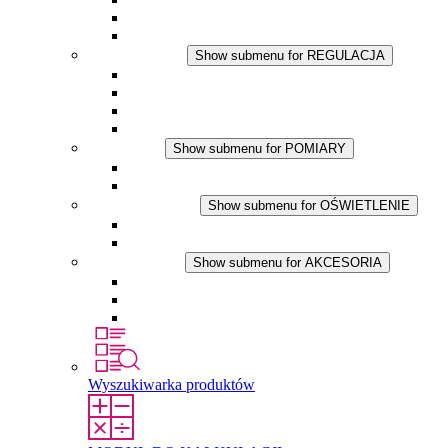
Wentylator z filtrem
Akcesoria
REGULACJA
Show submenu for REGULACJA
Termostaty
Higrostaty
Higrotermostaty
Aplikacje DC
POMIARY
Show submenu for POMIARY
Produkty IO-Link
Podukty analogowe
OŚWIETLENIE
Show submenu for OŚWIETLENIE
Lampy LED do szaf elektrycznych
Aplikacje DC
AKCESORIA
Show submenu for AKCESORIA
Gniazda serwisowe
Wkłady wyrównujące ciśnienie
Inne akcesoria
Wyszukiwarka produktów