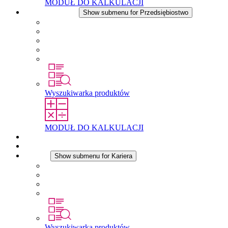
MODUŁ DO KALKULACJI
Przedsiębiostwo
Show submenu for Przedsiębiostwo
O firmie STEGO
Odpowiedzialność
Zgodnosc
Historia
Lokalizacje
Wyszukiwarka produktów
MODUŁ DO KALKULACJI
Dokumenty do pobrania
Aktualności
Kariera
Show submenu for Kariera
Kariera w STEGO
Praca w Stego
Uczniowie
Studenci
Wyszukiwarka produktów