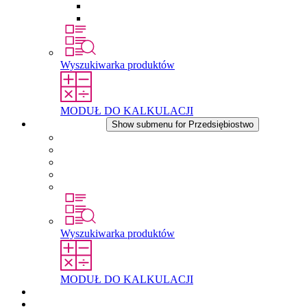
Wkłady wyrównujące ciśnienie
Inne akcesoria
Wyszukiwarka produktów
MODUŁ DO KALKULACJI
Przedsiębiostwo
Show submenu for Przedsiębiostwo
O firmie STEGO
Odpowiedzialność
Zgodnosc
Historia
Lokalizacje
Wyszukiwarka produktów
MODUŁ DO KALKULACJI
Dokumenty do pobrania
Aktualności