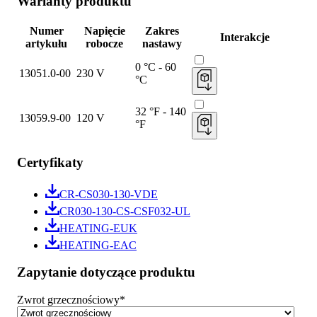
Warianty produktu
Numer
Napięcie
Zakres
Interakcje
artykułu
robocze
nastawy
0 °C - 60
13051.0-00
230 V
°C
32 °F - 140
13059.9-00
120 V
°F
Certyfikaty
CR-CS030-130-VDE
CR030-130-CS-CSF032-UL
HEATING-EUK
HEATING-EAC
Zapytanie dotyczące produktu
Zwrot grzecznościowy
*