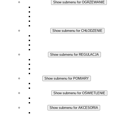
OGRZEWANIE
Show submenu for OGRZEWANIE
Ogrzewacze konwekcyjne
Dmuchawy grzewcze
Aplikacje DC
Zintegrowany termostat
Touchsafe
CHŁODZENIE
Show submenu for CHŁODZENIE
Wentylator z filtrem plus AC
Wentylator z filtrem plus DC
Wentylator z filtrem
Akcesoria
REGULACJA
Show submenu for REGULACJA
Termostaty
Higrostaty
Higrotermostaty
Aplikacje DC
POMIARY
Show submenu for POMIARY
Produkty IO-Link
Podukty analogowe
OŚWIETLENIE
Show submenu for OŚWIETLENIE
Lampy LED do szaf elektrycznych
Aplikacje DC
AKCESORIA
Show submenu for AKCESORIA
Gniazda serwisowe