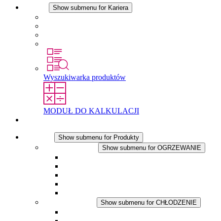
Kariera
Show submenu for Kariera
Kariera w STEGO
Praca w Stego
Uczniowie
Studenci
Wyszukiwarka produktów
MODUŁ DO KALKULACJI
Kontakt
Produkty
Show submenu for Produkty
OGRZEWANIE
Show submenu for OGRZEWANIE
Ogrzewacze konwekcyjne
Dmuchawy grzewcze
Aplikacje DC
Zintegrowany termostat
Touchsafe
CHŁODZENIE
Show submenu for CHŁODZENIE
Wentylator z filtrem plus AC
Wentylator z filtrem plus DC