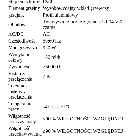
Stopień ochrony
IP20
Element grzejny
Wysokowydajny wkład grzewczy
grzejnik
Profil aluminiowy
Tworzywo sztuczne zgodne z UL94 V-0,
Obudowa
czarne
AC/DC
AC
Częstotliwość
50;60 Hz
Moc grzewcza
950 W
Wentylator
160 m³/h
osiowy
Żywotność
>50000 h
Histereza
7 K
przełączania
Tolerancja
histerezy
przełączania
Temperatura
-45 °C - 70 °C
pracy
Wilgotność
≤90 % WILGOTNOŚCI WZGLĘDNEJ
podczas pracy
Wilgotność
≤90 % WILGOTNOŚCI WZGLĘDNEJ
przechowywania