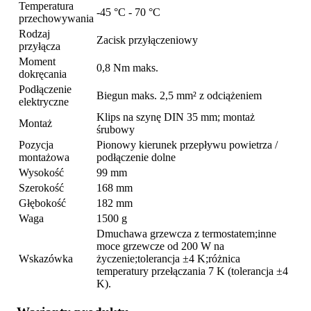
Temperatura
-45 °C - 70 °C
przechowywania
Rodzaj
Zacisk przyłączeniowy
przyłącza
Moment
0,8 Nm maks.
dokręcania
Podłączenie
Biegun maks. 2,5 mm² z odciążeniem
elektryczne
Klips na szynę DIN 35 mm; montaż
Montaż
śrubowy
Pozycja
Pionowy kierunek przepływu powietrza /
montażowa
podłączenie dolne
Wysokość
99 mm
Szerokość
168 mm
Głębokość
182 mm
Waga
1500 g
Dmuchawa grzewcza z termostatem;inne
moce grzewcze od 200 W na
Wskazówka
życzenie;tolerancja ±4 K;różnica
temperatury przełączania 7 K (tolerancja ±4
K).