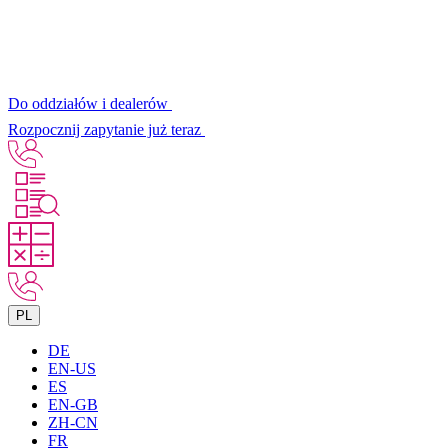
Do oddziałów i dealerów
Rozpocznij zapytanie już teraz
PL
DE
EN-US
ES
EN-GB
ZH-CN
FR