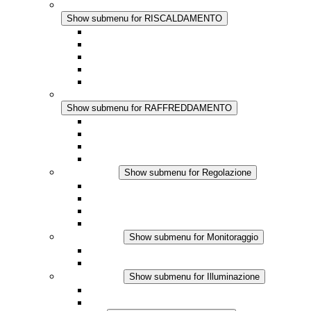
RISCALDAMENTO
Show submenu for RISCALDAMENTO
Riscaldatori a Convezione
Termoventilatori
Applicazioni in Corrente Continua
Regolazione Integrata
Touchsafe
RAFFREDDAMENTO
Show submenu for RAFFREDDAMENTO
Ventilatore con filtro Plus AC
Ventilatore con filtro Plus DC
Ventilatore con filtro
Accessori
Regolazione
Show submenu for Regolazione
Termostati
Igrostati
Higrotermostati
Applicazione DC
Monitoraggio
Show submenu for Monitoraggio
Prodotti IO-Link
Prodotti analogici
Illuminazione
Show submenu for Illuminazione
Lampada LED per quadri elettrici
Applicazioni in DC