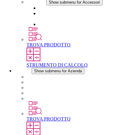
Accessori
Show submenu for Accessori
Presa elettrica
Raccordo filettato per la compensazione della
pressione
Altri accessori
TROVA PRODOTTO
STRUMENTO DI CALCOLO
Azienda
Show submenu for Azienda
Informazioni su STEGO
Responsabilità
Conformita
Storia
STEGO nel mondo
TROVA PRODOTTO