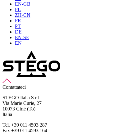
EN-GB
PL
ZH-CN
FR
PT
DE
EN-SE
EN
Contattateci
STEGO Italia S.r.l.
Via Marie Curie, 27
10073 Ciriè (To)
Italia
Tel. +39 011 4593 287
Fax +39 011 4593 164