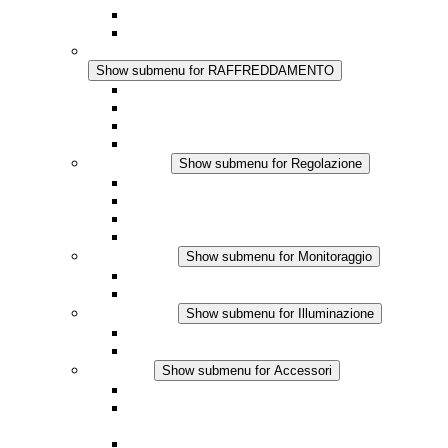
Regolazione Integrata
Touchsafe
RAFFREDDAMENTO
Show submenu for RAFFREDDAMENTO
Ventilatore con filtro Plus AC
Ventilatore con filtro Plus DC
Ventilatore con filtro
Accessori
Regolazione
Show submenu for Regolazione
Termostati
Igrostati
Higrotermostati
Applicazione DC
Monitoraggio
Show submenu for Monitoraggio
Prodotti IO-Link
Prodotti analogici
Illuminazione
Show submenu for Illuminazione
Lampada LED per quadri elettrici
Applicazioni in DC
Accessori
Show submenu for Accessori
Presa elettrica
Raccordo filettato per la compensazione della
pressione
Altri accessori