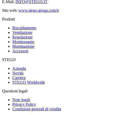
E-Mail:
INFO@STEGO.IT
Sito web:
www.stego-group.com/it
Prodotti
Riscaldamento
Ventilazione
Regolazione
Monitoraggio
Illuminazione
Accessori
STEGO
Azienda
Novità
Carriera
STEGO Worldwide
Questioni legali
Note legali
Privacy Policy
Condizioni generali di vendita