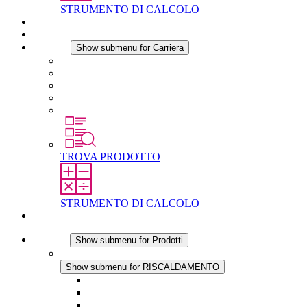
STRUMENTO DI CALCOLO
Download
Notizie
Carriera
Show submenu for Carriera
Carriera in STEGO
Lavorare in STEGO
Laureati e professionisti esperti
Tirocini
Per gli studenti
TROVA PRODOTTO
STRUMENTO DI CALCOLO
Contatti
Prodotti
Show submenu for Prodotti
RISCALDAMENTO
Show submenu for RISCALDAMENTO
Riscaldatori a Convezione
Termoventilatori
Applicazioni in Corrente Continua