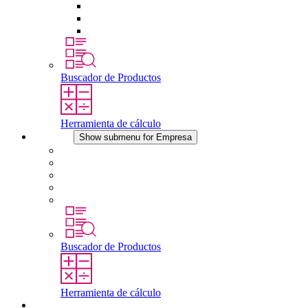
Tomas de corriente
Dispositivos compensadores de presión
Otros accesorios
Buscador de Productos
Herramienta de cálculo
Empresa
Show submenu for Empresa
Acerca de STEGO
Responsabilidad
Conformidad
Historia
Localizaciones
Buscador de Productos
Herramienta de cálculo
Descargas