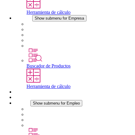
Herramienta de cálculo
Empresa
Show submenu for Empresa
Acerca de STEGO
Responsabilidad
Conformidad
Historia
Localizaciones
Buscador de Productos
Herramienta de cálculo
Descargas
Noticias
Empleo
Show submenu for Empleo
Empleo en STEGO
Trabajar en STEGO
Profesionales con experiencia
Prácticas y tesis final