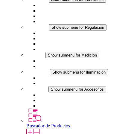
Ventiladores con filtro plus (AC)
Ventiladores con filtro plus (DC)
Ventiladores con filtro
Accesorios
Regulación
Show submenu for Regulación
Termostatos
Higrostatos
Higrotermostatos
Línea DC
Medición
Show submenu for Medición
Productos IO-Link
Productos analógicos
Iluminación
Show submenu for Iluminación
Luminarias LED para envolventes
Línea DC
Accesorios
Show submenu for Accesorios
Tomas de corriente
Dispositivos compensadores de presión
Otros accesorios
Buscador de Productos