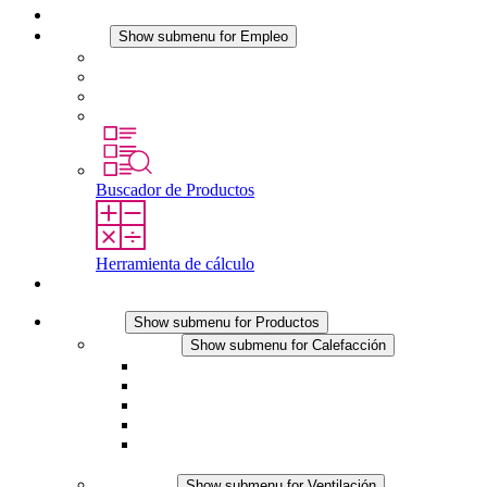
Noticias
Empleo
Show submenu for Empleo
Empleo en STEGO
Trabajar en STEGO
Profesionales con experiencia
Prácticas y tesis final
Buscador de Productos
Herramienta de cálculo
Contacto
Productos
Show submenu for Productos
Calefacción
Show submenu for Calefacción
Resistencias calefactoras por convección
Resistencias calefactoras con ventilación
Línea DC
Termostato o higrostato integrado
Resistencias calefactoras con carcasa segura al
tacto
Ventilación
Show submenu for Ventilación