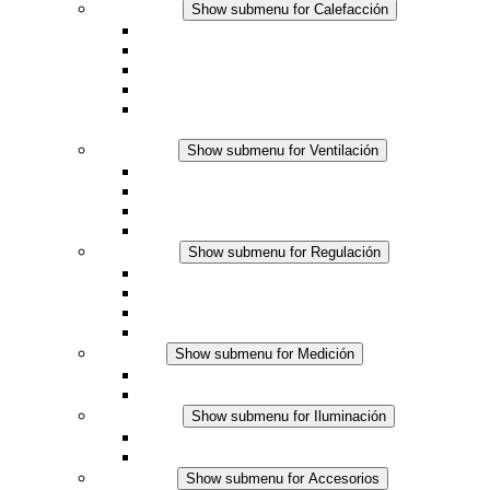
Calefacción
Show submenu for Calefacción
Resistencias calefactoras por convección
Resistencias calefactoras con ventilación
Línea DC
Termostato o higrostato integrado
Resistencias calefactoras con carcasa segura al
tacto
Ventilación
Show submenu for Ventilación
Ventiladores con filtro plus (AC)
Ventiladores con filtro plus (DC)
Ventiladores con filtro
Accesorios
Regulación
Show submenu for Regulación
Termostatos
Higrostatos
Higrotermostatos
Línea DC
Medición
Show submenu for Medición
Productos IO-Link
Productos analógicos
Iluminación
Show submenu for Iluminación
Luminarias LED para envolventes
Línea DC
Accesorios
Show submenu for Accesorios