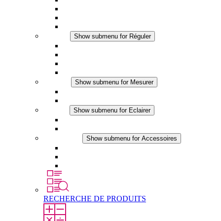
Ventilateur à filtre plus (DC)
Ventilateur a filtre
Accessoires
Réguler
Show submenu for Réguler
Thermostats
Hygrostats
Hygrothermostats
Applications DC
Mesurer
Show submenu for Mesurer
Produits IO-Link
Produits analogiques
Eclairer
Show submenu for Eclairer
Eclairage LED
Applications DC
Accessoires
Show submenu for Accessoires
Prise de courant
Éléments de compensation de pression
Autres accessoires
RECHERCHE DE PRODUITS