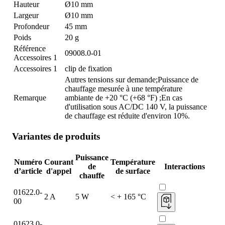
Hauteur
Ø10 mm
Largeur
Ø10 mm
Profondeur
45 mm
Poids
20 g
Référence
09008.0-01
Accessoires 1
Accessoires 1
clip de fixation
Autres tensions sur demande;Puissance de
chauffage mesurée à une température
Remarque
ambiante de +20 °C (+68 °F) ;En cas
d'utilisation sous AC/DC 140 V, la puissance
de chauffage est réduite d'environ 10%.
Variantes de produits
Puissance
Numéro
Courant
Température
de
Interactions
d’article
d'appel
de surface
chauffe
01622.0-
2 A
5 W
< + 165 °C
00
01623.0-