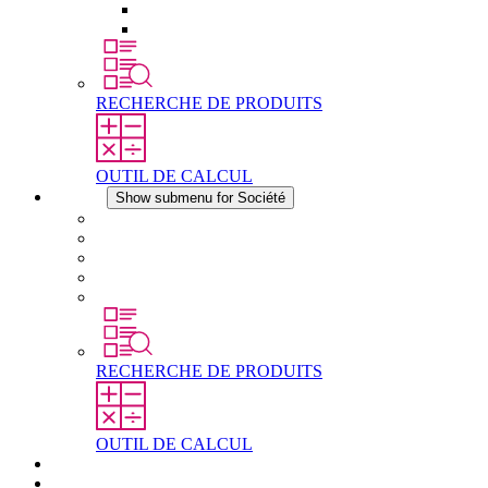
Éléments de compensation de pression
Autres accessoires
RECHERCHE DE PRODUITS
OUTIL DE CALCUL
Société
Show submenu for Société
À propos de STEGO
Responsabilité
Conformité
Histoire
Les sites
RECHERCHE DE PRODUITS
OUTIL DE CALCUL
Téléchargements
Actualités