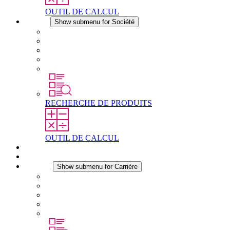
OUTIL DE CALCUL
Société
Show submenu for Société
À propos de STEGO
Responsabilité
Conformité
Histoire
Les sites
RECHERCHE DE PRODUITS
OUTIL DE CALCUL
Téléchargements
Actualités
Carrière
Show submenu for Carrière
Carrière chez STEGO
Travailler chez Stego
Débutants & expérimentés
Stages
Étudiants