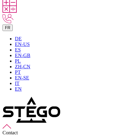
FR
DE
EN-US
ES
EN-GB
PL
ZH-CN
PT
EN-SE
IT
EN
Contact