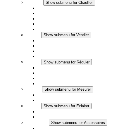
Chauffer
Show submenu for Chauffer
Chauffage par convection
Chauffage par ventilation
Applications DC
Chauffage intégré
Chauffage sécurité tactile
Ventiler
Show submenu for Ventiler
Ventilateur à filtre plus (AC)
Ventilateur à filtre plus (DC)
Ventilateur a filtre
Accessoires
Réguler
Show submenu for Réguler
Thermostats
Hygrostats
Hygrothermostats
Applications DC
Mesurer
Show submenu for Mesurer
Produits IO-Link
Produits analogiques
Eclairer
Show submenu for Eclairer
Eclairage LED
Applications DC
Accessoires
Show submenu for Accessoires
Prise de courant