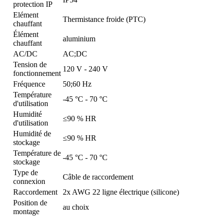
protection IP
Elément
Thermistance froide (PTC)
chauffant
Élément
aluminium
chauffant
AC/DC
AC;DC
Tension de
120 V - 240 V
fonctionnement
Fréquence
50;60 Hz
Température
-45 °C - 70 °C
d'utilisation
Humidité
≤90 % HR
d'utilisation
Humidité de
≤90 % HR
stockage
Température de
-45 °C - 70 °C
stockage
Type de
Câble de raccordement
connexion
Raccordement
2x AWG 22 ligne électrique (silicone)
Position de
au choix
montage