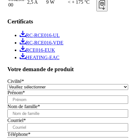
2,5 A
9 W
< + 175 °C
00
Certificats
RC-RCE016-UL
RC-RCE016-VDE
RCE016-EUK
HEATING-EAC
Votre demande de produit
Civilité
*
Prénom
*
Nom de famille
*
Courriel
*
Téléphone
*