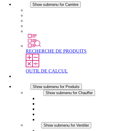
Carrière
Show submenu for Carrière
Carrière chez STEGO
Travailler chez Stego
Débutants & expérimentés
Stages
Étudiants
RECHERCHE DE PRODUITS
OUTIL DE CALCUL
Contact
Produits
Show submenu for Produits
Chauffer
Show submenu for Chauffer
Chauffage par convection
Chauffage par ventilation
Applications DC
Chauffage intégré
Chauffage sécurité tactile
Ventiler
Show submenu for Ventiler
Ventilateur à filtre plus (AC)