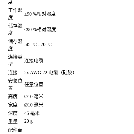
度
工作湿
≤90 %相对湿度
度
储存湿
≤90 %相对湿度
度
储存温
-45 °C - 70 °C
度
连接类
连接电缆
型
连接
2x AWG 22 电缆（硅胶）
安装位
任意位置
置
高度
Ø10 毫米
宽度
Ø10 毫米
深度
45 毫米
20 g
重量
配件商