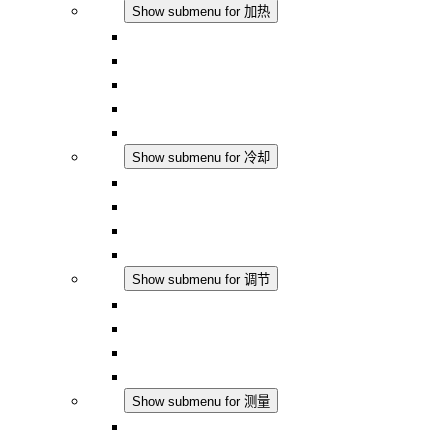
加热
Show submenu for 加热
对流式加热器
半导体风扇加热器
DC 应用
集成式调控
触摸安全
冷却
Show submenu for 冷却
过滤风扇 Plus AC
过滤风扇 Plus DC
过滤风扇
配件
调节
Show submenu for 调节
恒温器
恒湿器
温湿度控制器
DC 应用
测量
Show submenu for 测量
IO-Link 产品