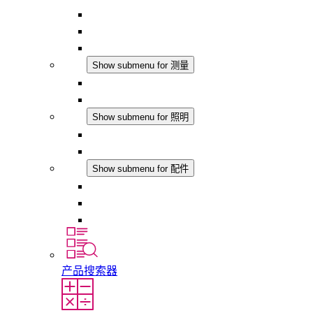
恒湿器
温湿度控制器
DC 应用
测量
Show submenu for 测量
IO-Link 产品
模拟产品
照明
Show submenu for 照明
LED机柜灯
DC 应用
配件
Show submenu for 配件
插座
压力补偿元件
其他配件
产品搜索器