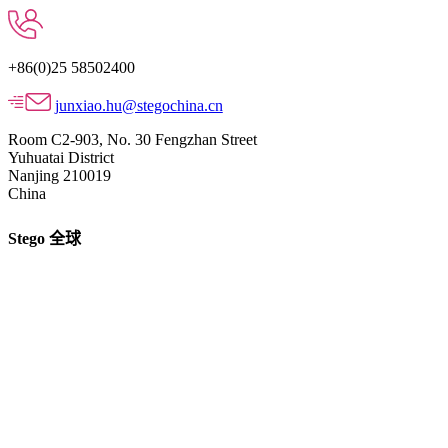
+86(0)25 58502400
junxiao.hu@stegochina.cn
Room C2-903, No. 30 Fengzhan Street
Yuhuatai District
Nanjing 210019
China
Stego 全球