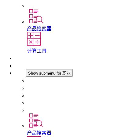
分支机构
产品搜索器
计算工具
下载
最新消息
职业
Show submenu for 职业
在 STEGO 工作
在 STEGO 的工作
初入职场者和经验丰富的专业人员
培训
实习和毕业论文
产品搜索器