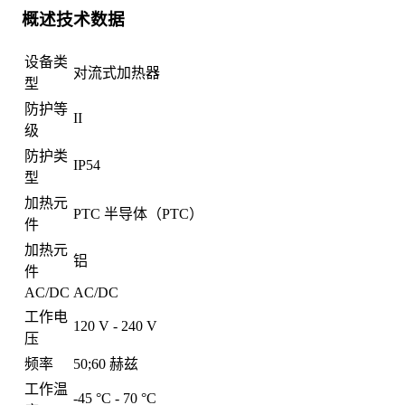
概述技术数据
设备类
对流式加热器
型
防护等
II
级
防护类
IP54
型
加热元
PTC 半导体（PTC）
件
加热元
铝
件
AC/DC
AC/DC
工作电
120 V - 240 V
压
频率
50;60 赫兹
工作温
-45 °C - 70 °C