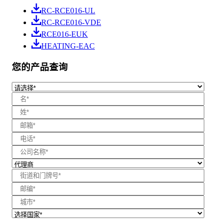
RC-RCE016-UL
RC-RCE016-VDE
RCE016-EUK
HEATING-EAC
您的产品查询