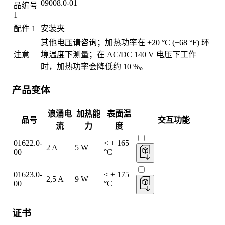
09008.0-01
品编号
1
配件 1
安装夹
其他电压请咨询；加热功率在 +20 °C (+68 °F) 环
注意
境温度下测量；在 AC/DC 140 V 电压下工作
时，加热功率会降低约 10 %。
产品变体
浪涌电
加热能
表面温
品号
交互功能
流
力
度
01622.0-
< + 165
2 A
5 W
00
°C
01623.0-
< + 175
2,5 A
9 W
00
°C
证书