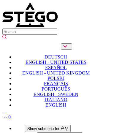
DEUTSCH
ENGLISH - UNITED STATES
ESPAÑOL
ENGLISH - UNITED KINGDOM
POLSKI
FRANÇAIS
PORTUGUÊS
ENGLISH - SWEDEN
ITALIANO
ENGLISH
0
产品
Show submenu for 产品