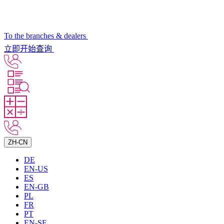
To the branches & dealers
立即开始查询
ZH-CN
DE
EN-US
ES
EN-GB
PL
FR
PT
EN-SE