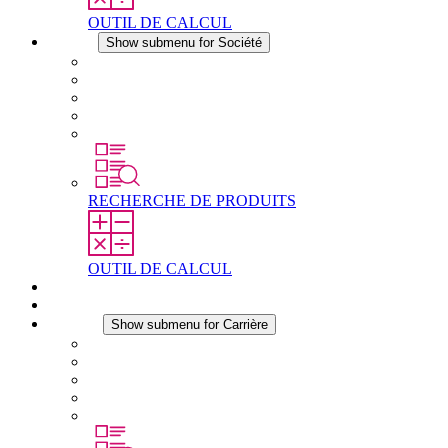
OUTIL DE CALCUL
Société
Show submenu for Société
À propos de STEGO
Responsabilité
Conformité
Histoire
Les sites
RECHERCHE DE PRODUITS
OUTIL DE CALCUL
Téléchargements
Actualités
Carrière
Show submenu for Carrière
Carrière chez STEGO
Travailler chez Stego
Débutants & expérimentés
Stages
Étudiants