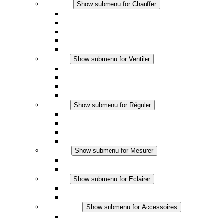
Chauffer
Show submenu for Chauffer
Chauffage par convection
Chauffage par ventilation
Applications DC
Chauffage intégré
Chauffage sécurité tactile
Ventiler
Show submenu for Ventiler
Ventilateur à filtre plus (AC)
Ventilateur à filtre plus (DC)
Ventilateur a filtre
Accessoires
Réguler
Show submenu for Réguler
Thermostats
Hygrostats
Hygrothermostats
Applications DC
Mesurer
Show submenu for Mesurer
Produits IO-Link
Produits analogiques
Eclairer
Show submenu for Eclairer
Eclairage LED
Applications DC
Accessoires
Show submenu for Accessoires
Prise de courant