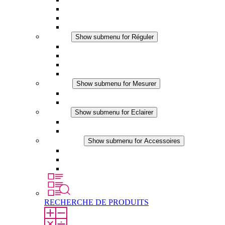
Ventilateur à filtre plus (DC)
Ventilateur a filtre
Accessoires
Réguler
Show submenu for Réguler
Thermostats
Hygrostats
Hygrothermostats
Applications DC
Mesurer
Show submenu for Mesurer
Produits IO-Link
Produits analogiques
Eclairer
Show submenu for Eclairer
Eclairage LED
Applications DC
Accessoires
Show submenu for Accessoires
Prise de courant
Éléments de compensation de pression
Autres accessoires
RECHERCHE DE PRODUITS