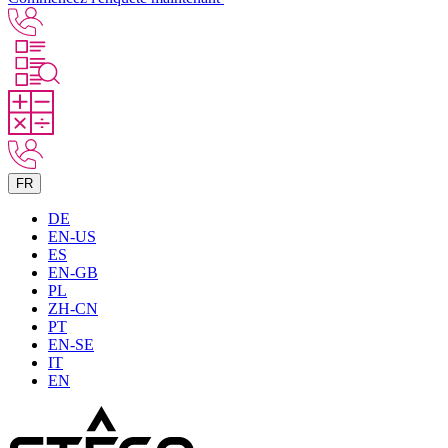
FR
DE
EN-US
ES
EN-GB
PL
ZH-CN
PT
EN-SE
IT
EN