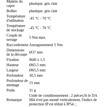
Matière du
plastique, gris clair
capot
Boîtier
plastique, gris clair
Température
-45 °C - 70 °C
d'utilisation
Température
-45 °C - 70 °C
de stockage
Couple de
5 Nm max.
serrage
Raccordement
Anzugsmoment 5 Nm
Dimensions
Ø37 mm
de la découpe
Fixation
M40 x 1,5
Hauteur
Ø65,5 mm
Largeur
Ø65,5 mm
Profondeur
30,5 mm
Profondeur de
15 mm
montage
Poids
31 g
Unité de conditionnement : 2 pièces;Si le DA
Remarque
084 n'est pas monté verticalement, l'indice de
protection IP est réduit à IP54. ;