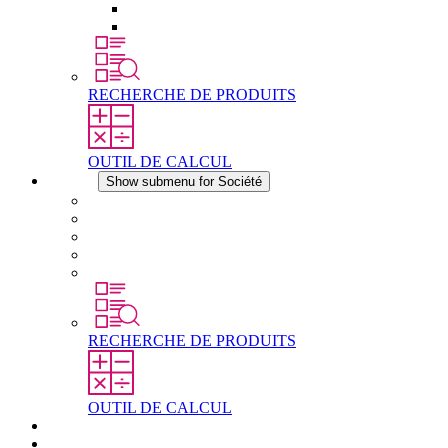
Éléments de compensation de pression
Autres accessoires
RECHERCHE DE PRODUITS
OUTIL DE CALCUL
Société
Show submenu for Société
À propos de STEGO
Responsabilité
Conformité
Histoire
Les sites
RECHERCHE DE PRODUITS
OUTIL DE CALCUL
Téléchargements
Actualités