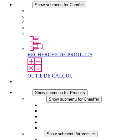
Carrière
Show submenu for Carrière
Carrière chez STEGO
Travailler chez Stego
Débutants & expérimentés
Stages
Étudiants
RECHERCHE DE PRODUITS
OUTIL DE CALCUL
Contact
Produits
Show submenu for Produits
Chauffer
Show submenu for Chauffer
Chauffage par convection
Chauffage par ventilation
Applications DC
Chauffage intégré
Chauffage sécurité tactile
Ventiler
Show submenu for Ventiler
Ventilateur à filtre plus (AC)