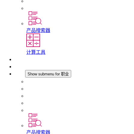
历史
分支机构
产品搜索器
计算工具
下载
最新消息
职业
Show submenu for 职业
在 STEGO 工作
在 STEGO 的工作
初入职场者和经验丰富的专业人员
培训
实习和毕业论文
产品搜索器