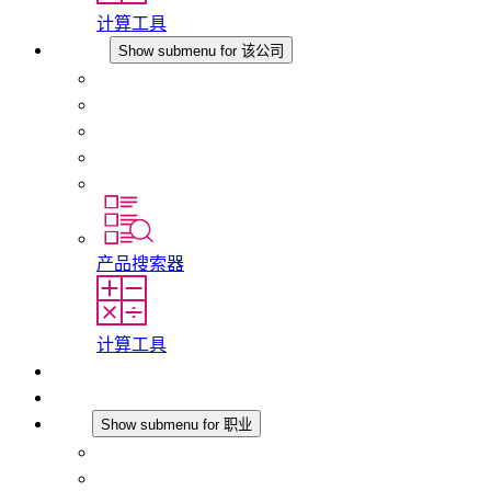
计算工具
该公司
Show submenu for 该公司
关于 STEGO
责任
合规性
历史
分支机构
产品搜索器
计算工具
下载
最新消息
职业
Show submenu for 职业
在 STEGO 工作
在 STEGO 的工作