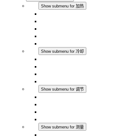
加热
Show submenu for 加热
对流式加热器
半导体风扇加热器
DC 应用
集成式调控
触摸安全
冷却
Show submenu for 冷却
过滤风扇 Plus AC
过滤风扇 Plus DC
过滤风扇
配件
调节
Show submenu for 调节
恒温器
恒湿器
温湿度控制器
DC 应用
测量
Show submenu for 测量
IO-Link 产品