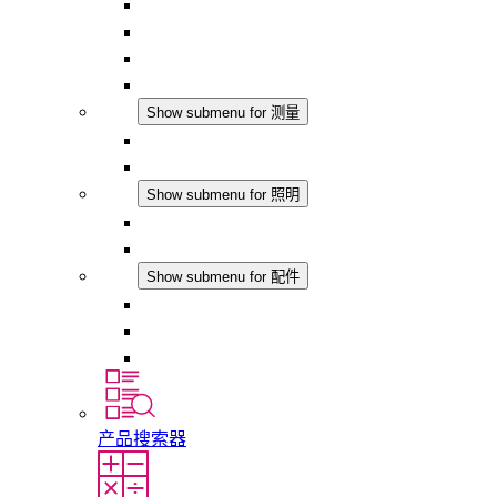
恒温器
恒湿器
温湿度控制器
DC 应用
测量
Show submenu for 测量
IO-Link 产品
模拟产品
照明
Show submenu for 照明
LED机柜灯
DC 应用
配件
Show submenu for 配件
插座
压力补偿元件
其他配件
产品搜索器