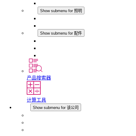
模拟产品
照明
Show submenu for 照明
LED机柜灯
DC 应用
配件
Show submenu for 配件
插座
压力补偿元件
其他配件
产品搜索器
计算工具
该公司
Show submenu for 该公司
关于 STEGO
责任
合规性