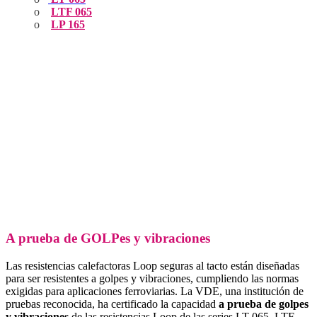
o
LTF 065
o
LP 165
A prueba de GOLPes y vibraciones
Las resistencias calefactoras Loop seguras al tacto están diseñadas
para ser resistentes a golpes y vibraciones, cumpliendo las normas
exigidas para aplicaciones ferroviarias. La VDE, una institución de
pruebas reconocida, ha certificado la capacidad
a prueba de golpes
y vibraciones
de las resistencias Loop de las series LT 065, LTF