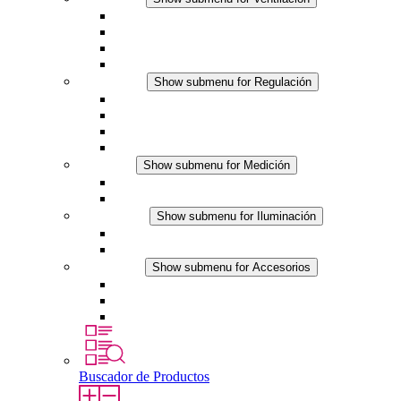
Ventiladores con filtro plus (AC)
Ventiladores con filtro plus (DC)
Ventiladores con filtro
Accesorios
Regulación
Show submenu for Regulación
Termostatos
Higrostatos
Higrotermostatos
Línea DC
Medición
Show submenu for Medición
Productos IO-Link
Productos analógicos
Iluminación
Show submenu for Iluminación
Luminarias LED para envolventes
Línea DC
Accesorios
Show submenu for Accesorios
Tomas de corriente
Dispositivos compensadores de presión
Otros accesorios
Buscador de Productos