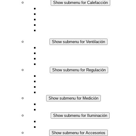
Calefacción
Show submenu for Calefacción
Resistencias calefactoras por convección
Resistencias calefactoras con ventilación
Línea DC
Termostato o higrostato integrado
Resistencias calefactoras con carcasa segura al
tacto
Ventilación
Show submenu for Ventilación
Ventiladores con filtro plus (AC)
Ventiladores con filtro plus (DC)
Ventiladores con filtro
Accesorios
Regulación
Show submenu for Regulación
Termostatos
Higrostatos
Higrotermostatos
Línea DC
Medición
Show submenu for Medición
Productos IO-Link
Productos analógicos
Iluminación
Show submenu for Iluminación
Luminarias LED para envolventes
Línea DC
Accesorios
Show submenu for Accesorios