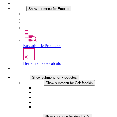
Noticias
Empleo
Show submenu for Empleo
Empleo en STEGO
Trabajar en STEGO
Profesionales con experiencia
Prácticas y tesis final
Buscador de Productos
Herramienta de cálculo
Contacto
Productos
Show submenu for Productos
Calefacción
Show submenu for Calefacción
Resistencias calefactoras por convección
Resistencias calefactoras con ventilación
Línea DC
Termostato o higrostato integrado
Resistencias calefactoras con carcasa segura al
tacto
Ventilación
Show submenu for Ventilación