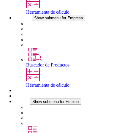
Herramienta de cálculo
Empresa
Show submenu for Empresa
Acerca de STEGO
Responsabilidad
Conformidad
Historia
Localizaciones
Buscador de Productos
Herramienta de cálculo
Descargas
Noticias
Empleo
Show submenu for Empleo
Empleo en STEGO
Trabajar en STEGO
Profesionales con experiencia
Prácticas y tesis final