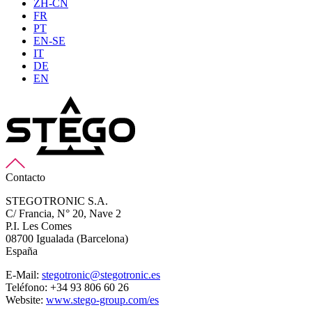
ZH-CN
FR
PT
EN-SE
IT
DE
EN
Contacto
STEGOTRONIC S.A.
C/ Francia, N° 20, Nave 2
P.I. Les Comes
08700 Igualada (Barcelona)
España
E-Mail:
stegotronic@stegotronic.es
Teléfono: +34 93 806 60 26
Website:
www.stego-group.com/es