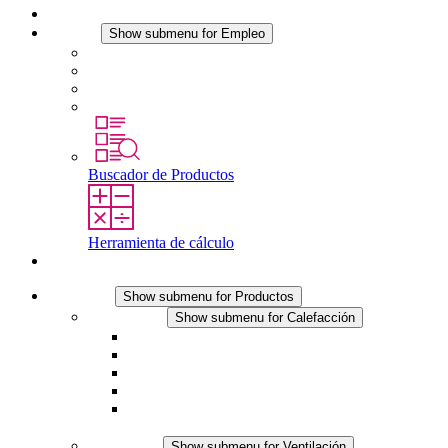
Noticias
Empleo
Show submenu for Empleo
Empleo en STEGO
Trabajar en STEGO
Profesionales con experiencia
Prácticas y tesis final
Buscador de Productos
Herramienta de cálculo
Contacto
Productos
Show submenu for Productos
Calefacción
Show submenu for Calefacción
Resistencias calefactoras por convección
Resistencias calefactoras con ventilación
Línea DC
Termostato o higrostato integrado
Resistencias calefactoras con carcasa segura al
tacto
Ventilación
Show submenu for Ventilación