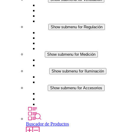
Ventiladores con filtro plus (AC)
Ventiladores con filtro plus (DC)
Ventiladores con filtro
Accesorios
Regulación
Show submenu for Regulación
Termostatos
Higrostatos
Higrotermostatos
Línea DC
Medición
Show submenu for Medición
Productos IO-Link
Productos analógicos
Iluminación
Show submenu for Iluminación
Luminarias LED para envolventes
Línea DC
Accesorios
Show submenu for Accesorios
Tomas de corriente
Dispositivos compensadores de presión
Otros accesorios
Buscador de Productos