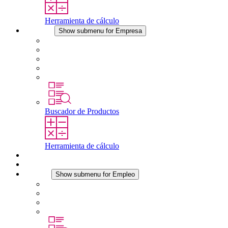
Herramienta de cálculo
Empresa
Show submenu for Empresa
Acerca de STEGO
Responsabilidad
Conformidad
Historia
Localizaciones
Buscador de Productos
Herramienta de cálculo
Descargas
Noticias
Empleo
Show submenu for Empleo
Empleo en STEGO
Trabajar en STEGO
Profesionales con experiencia
Prácticas y tesis final