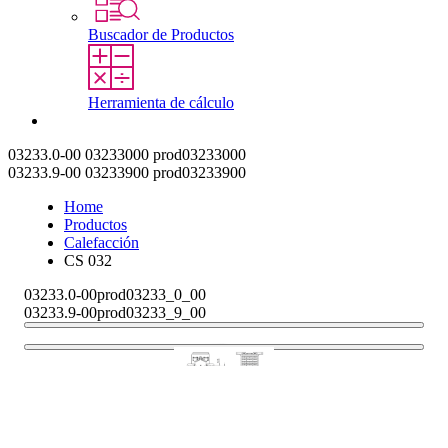
Buscador de Productos
Herramienta de cálculo
Contacto
03233.0-00
03233000
prod03233000
03233.9-00
03233900
prod03233900
Home
Productos
Calefacción
CS 032
03233.0-00
prod03233_0_00
03233.9-00
prod03233_9_00