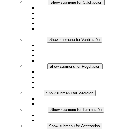
Calefacción
Show submenu for Calefacción
Resistencias calefactoras por convección
Resistencias calefactoras con ventilación
Línea DC
Termostato o higrostato integrado
Resistencias calefactoras con carcasa segura al
tacto
Ventilación
Show submenu for Ventilación
Ventiladores con filtro plus (AC)
Ventiladores con filtro plus (DC)
Ventiladores con filtro
Accesorios
Regulación
Show submenu for Regulación
Termostatos
Higrostatos
Higrotermostatos
Línea DC
Medición
Show submenu for Medición
Productos IO-Link
Productos analógicos
Iluminación
Show submenu for Iluminación
Luminarias LED para envolventes
Línea DC
Accesorios
Show submenu for Accesorios