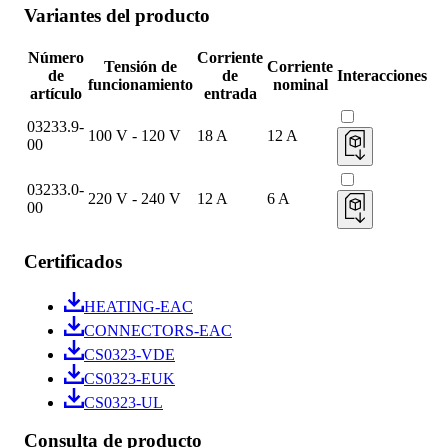
Variantes del producto
Número
Corriente
Tensión de
Corriente
de
de
Interacciones
funcionamiento
nominal
artículo
entrada
03233.9-
100 V - 120 V
18 A
12 A
00
03233.0-
220 V - 240 V
12 A
6 A
00
Certificados
HEATING-EAC
CONNECTORS-EAC
CS0323-VDE
CS0323-EUK
CS0323-UL
Consulta de producto