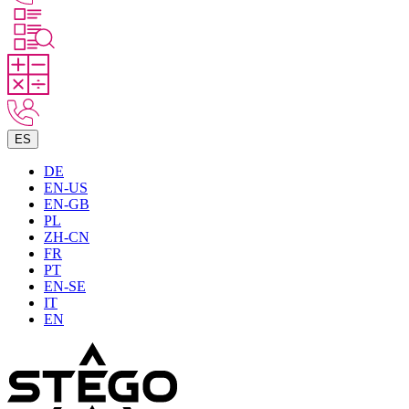
ES
DE
EN-US
EN-GB
PL
ZH-CN
FR
PT
EN-SE
IT
EN