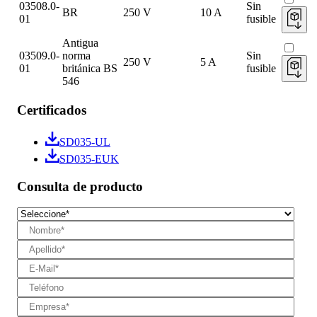
03508.0-
Sin
BR
250 V
10 A
01
fusible
Antigua
03509.0-
norma
Sin
250 V
5 A
01
británica BS
fusible
546
Certificados
SD035-UL
SD035-EUK
Consulta de producto