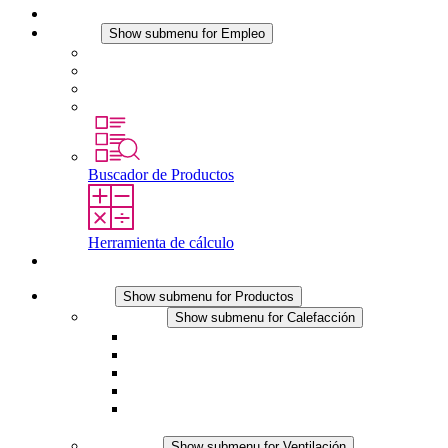
Noticias
Empleo
Show submenu for Empleo
Empleo en STEGO
Trabajar en STEGO
Profesionales con experiencia
Prácticas y tesis final
Buscador de Productos
Herramienta de cálculo
Contacto
Productos
Show submenu for Productos
Calefacción
Show submenu for Calefacción
Resistencias calefactoras por convección
Resistencias calefactoras con ventilación
Línea DC
Termostato o higrostato integrado
Resistencias calefactoras con carcasa segura al
tacto
Ventilación
Show submenu for Ventilación