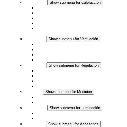
Calefacción
Show submenu for Calefacción
Resistencias calefactoras por convección
Resistencias calefactoras con ventilación
Línea DC
Termostato o higrostato integrado
Resistencias calefactoras con carcasa segura al
tacto
Ventilación
Show submenu for Ventilación
Ventiladores con filtro plus (AC)
Ventiladores con filtro plus (DC)
Ventiladores con filtro
Accesorios
Regulación
Show submenu for Regulación
Termostatos
Higrostatos
Higrotermostatos
Línea DC
Medición
Show submenu for Medición
Productos IO-Link
Productos analógicos
Iluminación
Show submenu for Iluminación
Luminarias LED para envolventes
Línea DC
Accesorios
Show submenu for Accesorios