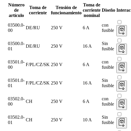
Número
Toma de
Toma de
Tensión de
de
corriente
Diseño
Interac
corriente
funcionamiento
artículo
nominal
03500.0-
con
DE/RU
250 V
6 A
00
fusible
03500.0-
Sin
DE/RU
250 V
16 A
01
fusible
03501.0-
con
F/PL/CZ/SK
250 V
6 A
00
fusible
03501.0-
Sin
F/PL/CZ/SK
250 V
16 A
01
fusible
03502.0-
con
CH
250 V
6 A
00
fusible
03502.0-
Sin
CH
250 V
10 A
01
fusible