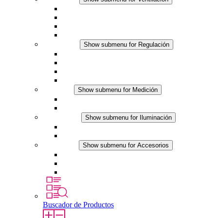
Ventiladores con filtro plus (AC)
Ventiladores con filtro plus (DC)
Ventiladores con filtro
Accesorios
Regulación
Show submenu for Regulación
Termostatos
Higrostatos
Higrotermostatos
Línea DC
Medición
Show submenu for Medición
Productos IO-Link
Productos analógicos
Iluminación
Show submenu for Iluminación
Luminarias LED para envolventes
Línea DC
Accesorios
Show submenu for Accesorios
Tomas de corriente
Dispositivos compensadores de presión
Otros accesorios
Buscador de Productos