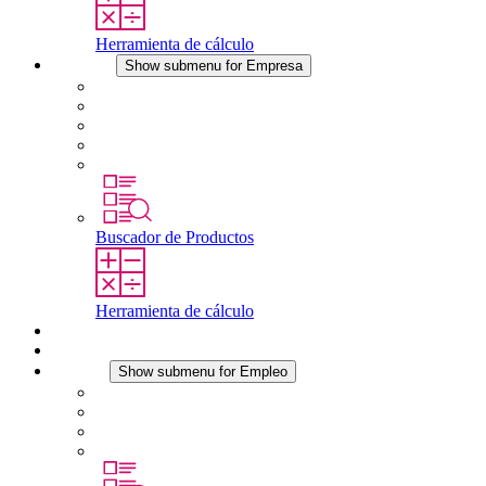
Herramienta de cálculo
Empresa
Show submenu for Empresa
Acerca de STEGO
Responsabilidad
Conformidad
Historia
Localizaciones
Buscador de Productos
Herramienta de cálculo
Descargas
Noticias
Empleo
Show submenu for Empleo
Empleo en STEGO
Trabajar en STEGO
Profesionales con experiencia
Prácticas y tesis final