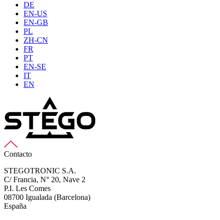
DE
EN-US
EN-GB
PL
ZH-CN
FR
PT
EN-SE
IT
EN
Contacto
STEGOTRONIC S.A.
C/ Francia, N° 20, Nave 2
P.I. Les Comes
08700 Igualada (Barcelona)
España